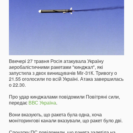
Ввечері 27 травня Росія атакувала Україну
аеробалістичними ракетами "кинджал", які
запустила з двох винищувачів Міг-31К. Тривогу о
21.55 оголосили по всій Україні. Атака завершилась
о 22.30.
Про удар кинджалами повідомили Повітряні сили,
передає
ВВС Україна
.
Вони вказують, що ракета була одна, хоча
моніторингові канали вказували, що ракет було дві.
Спочатку ПС повідомили, що ракета залетіла на