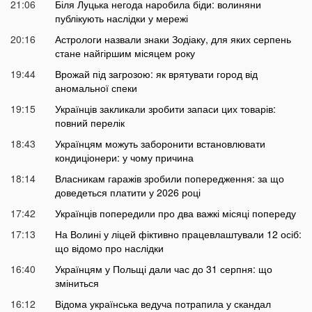
21:06
Біля Луцька негода наробила біди: волиняни
публікують наслідки у мережі
20:16
Астрологи назвали знаки Зодіаку, для яких серпень
стане найгіршим місяцем року
19:44
Врожай під загрозою: як врятувати город від
аномальної спеки
19:15
Українців закликали зробити запаси цих товарів:
повний перелік
18:43
Українцям можуть заборонити встановлювати
кондиціонери: у чому причина
18:14
Власникам гаражів зробили попередження: за що
доведеться платити у 2026 році
17:42
Українців попередили про два важкі місяці попереду
17:13
На Волині у ліцей фіктивно працевлаштували 12 осіб:
що відомо про наслідки
16:40
Українцям у Польщі дали час до 31 серпня: що
зміниться
16:12
Відома українська ведуча потрапила у скандал