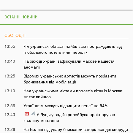
ОСТАННІ НОВИНИ
СЬОГОДНІ
13:55
Які українські області найбільше постраждають від
глобального потепління: перелік
13:40
На заході Україні зафіксували масове нашестя
аномалії
13:25
Відомих українських артистів можуть позбавити
бронювання від мобілізації
13:10
Над українськими містами пролетів літак із Москви:
як так вийшло
12:56
Українцям можуть підвищити пенсії на 54%
12:43
У Луцьку водій тролейбуса проігнорував
хвилину мовчання
12:26
На Волині від удару блискавки загорілися дві споруди