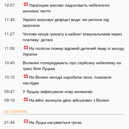
12:07
Українцям масово надсилають небезпечні
анонімні листи
11:45
Україні загрожує дефіцит води: які регіони під
загрозою
11:27
Чоловік кинув гранату в кабінет комунальників через
платіжку: деталі
11:06
На полігоні помер відомий дитячий лікар із заходу
України
10:40
Волинян попереджають про серйозну небезпеку на
трасі біля Луцька
10:15
На Волині негода наробила лиха: показали
наслідки
09:47
У Луцьку зафіксували нову аномалію
09:16
На війні загинули двоє військових з Волині
06 СЕРПНЯ
21:44
На Луцьк насувається гроза