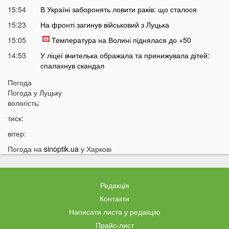
15:54
В Україні заборонять ловити раків: що сталося
15:23
На фронті загинув військовий з Луцька
15:05
Температура на Волині піднялася до +50
14:53
У ліцеї вчителька ображала та принижувала дітей:
спалахнув скандал
14:26
У Польщі підлітки розпилили пекучу речовину на 14-
Погода
річного українця
Погода у
Луцьку
вологість:
14:10
Стало відомо, коли Волинь накриє потужна гроза із
градом
тиск:
13:38
Жителів українських міст закликають не виходити
вітер:
сьогодні на вулицю: що сталося
Погода на
sinoptik.ua
у Харкові
13:17
Екстрасенс назвав дату початку мирних переговорів з
РФ
13:03
Лучани масово їздять на червоне світло навіть
Редакція
після смертельної аварії на Соборності: шокуючі
Контакти
кадри
Написати листа у редакцію
12:37
В Україні пропонують змінити правила мобілізації:
Прайс-лист