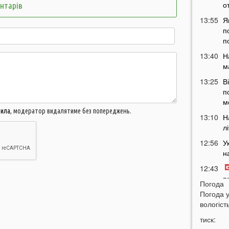
о
ентарів
13:55
Я
п
п
13:40
Н
м
13:25
В
п
м
вила
, модератор видалятиме без попереджень.
13:10
Н
л
12:56
У
н
12:43
п
Погода
12:26
Погода 
Н
вологість
з
12:07
тиск: