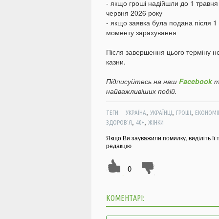
- якщо гроші надійшли до 1 травн
червня 2026 року
- якщо заявка була подана після 1
моменту зарахування
Після завершення цього терміну н
казни.
Підписуйтесь на наш
Facebook
т
найважливіших подій.
,
,
,
ТЕГИ:
УКРАЇНА
УКРАЇНЦІ
ГРОШІ
ЕКОНОМІ
,
,
ЗДОРОВ'Я
40+
ЖІНКИ
Якщо Ви зауважили помилку, виділіть її 
редакцію
0
КОМЕНТАРІ: