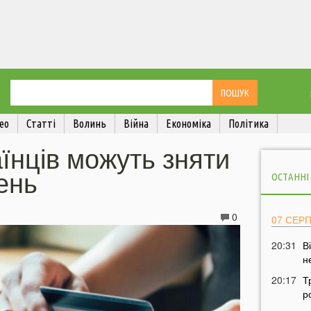
ео
Статті
Волинь
Війна
Економіка
Політика
аїнців можуть зняти
вень
ОСТАННІ
0
07 СЕР
20:31
В
н
20:17
Т
р