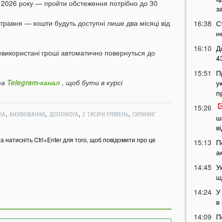
я 2026 року — пройти обстеження потрібно до 30
з
 травня — кошти будуть доступні лише два місяці від
16:38
С
н
16:10
Д
евикористані гроші автоматично повернуться до
4
15:51
П
а
Telegram-канал
, щоб бути в курсі
у
п
15:26
,
,
,
,
КА
АНУЛЮВАННЯ
ДОПОМОГА
2 ТИСЯЧІ ГРИВЕНЬ
СКРИНІНГ
ш
в
та натисніть Ctrl+Enter для того, щоб повідомити про це
15:13
П
а
14:45
У
щ
14:24
У
в
14:09
П