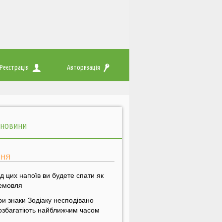
Реєстрація
Авторизація
 НОВИНИ
ПНЯ
ід цих напоїв ви будете спати як
емовля
ри знаки Зодіаку несподівано
озбагатіють найближчим часом