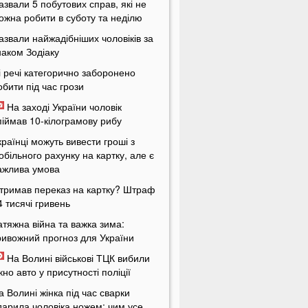
азвали 5 побутових справ, які не
ожна робити в суботу та неділю
азвали найжадібніших чоловіків за
наком Зодіаку
і речі категорично заборонено
обити під час грози
На заході України чоловік
піймав 10-кілограмову рибу
країнці можуть вивести гроші з
обільного рахунку на картку, але є
ажлива умова
тримав переказ на картку? Штраф
4 тисячі гривень
атяжна війна та важка зима:
ривожний прогноз для України
На Волині військові ТЦК вибили
ікно авто у присутності поліції
а Волині жінка під час сварки
дарила чоловіка ножем: чим усе