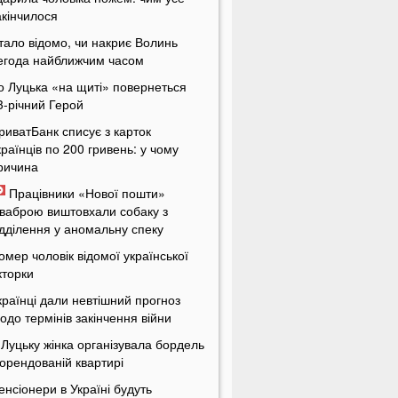
акінчилося
тало відомо, чи накриє Волинь
егода найближчим часом
о Луцька «на щиті» повернеться
3-річний Герой
риватБанк списує з карток
країнців по 200 гривень: у чому
ричина
Працівники «Нової пошти»
ваброю виштовхали собаку з
ідділення у аномальну спеку
омер чоловік відомої української
кторки
країнці дали невтішний прогноз
одо термінів закінчення війни
 Луцьку жінка організувала бордель
 орендованій квартирі
енсіонери в Україні будуть