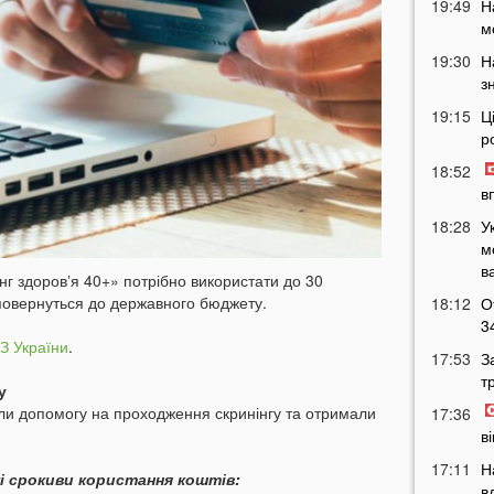
19:49
Н
м
19:30
Н
з
19:15
Ц
р
18:52
в
18:28
У
м
в
інг здоровʼя 40+» потрібно використати до 30
повернуться до державного бюджету.
18:12
О
3
З України
.
17:53
З
т
у
или допомогу на проходження скринінгу та отримали
17:36
в
17:11
Н
і срокиви користання коштів:
в