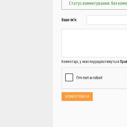
Статус коментування: без ком
Ваше ім'я:
Коментарі, у яких порушуватимуться
Пра