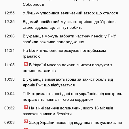
Соборності
12:55
У Луцьку утворився величезний затор: що сталося
12:35
Відомий російський музикант приїхав до України:
стало відомо, що він тут робить
12:06
В українців можуть забрати частину пенсії: у ПФУ
зробили важливе попередження
11:34
На Волині чоловік погрожував поліцейським
гранатою
11:05
В Україні масово почали зникати продукти з
полиць магазинів
10:33
В українців вимагають гроші за захист осель від
дронів РФ: що відбувається
10:04
ТЦК отримають нові дані про українців: під контроль
потраплять навіть ті, хто за кордоном
09:32
На війні загинув волинянин, якого 16 місяців
вважали зниклим безвісти
09:03
Захід України пішов під воду після потужних злив