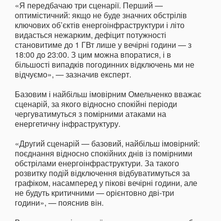
«Я передбачаю три сценарії. Перший —
оптимістичний: якщо не буде значних обстрілів
ключових об’єктів енергоінфраструктури і літо
видасться нежарким, дефіцит потужності
становитиме до 1 ГВт лише у вечірні години — з
18:00 до 23:00. З цим можна впоратися, і в
більшості випадків погодинних відключень ми не
відчуємо», — зазначив експерт.
Базовим і найбільш імовірним Омельченко вважає
сценарій, за якого відносно спокійні періоди
чергуватимуться з помірними атаками на
енергетичну інфраструктуру.
«Другий сценарій — базовий, найбільш імовірний:
поєднання відносно спокійних днів із помірними
обстрілами енергоінфраструктури. За такого
розвитку подій відключення відбуватимуться за
графіком, насамперед у пікові вечірні години, але
не будуть критичними — орієнтовно дві-три
години», — пояснив він.