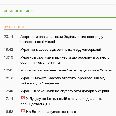
ОСТАННІ НОВИНИ
08 СЕРПНЯ
20:14
Астрологи назвали знаки Зодіаку, яких попереду
чекають важкі місяці
19:42
Українки масово відмовляються від консервації
19:13
Українців закликали принести цю рослину в оселю у
серпні: у чому причина
18:41
Мороз чи аномальне тепло: якою буде зима в Україні
18:12
Українці можуть масово втратити бронювання від
мобілізації з 1 вересня
17:40
Українців закликали не скуповувати долари у серпні
17:14
У Луцьку на Ковельській зіткнулися два авто:
перші деталі ДТП
16:52
На Волинь насувається гроза