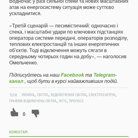
Водночас у разі сильної спеки та нових масштабних
атак на енергосистему ситуація може суттєво
ускладнитися.
«Третій сценарій — песимістичний: одночасно і
спека, і масштабні удари по ключових підстанціях
оператора системи передачі, операторів розподілу,
теплових електростанцій та інших енергетичних
об’єктів. Тоді відключення можуть сягати в
середньому чотирьох годин на добу», — наголосив
Омельченко.
Підписуйтесь на наш
Facebook
та
Telegram-
канал
, щоб бути в курсі найважливіших подій.
,
,
,
,
ТЕГИ:
УКРАЇНА
СВІТЛО
ВІДКЛЮЧЕННЯ СВІТЛА
ЕЛЕКТРОЕНЕРГІЯ
,
,
ГРАФІКИ ВІДКЛЮЧЕНЬ СВІТЛА
ЛІТО
ПРОГНОЗ
0
КОМЕНТАРІ: