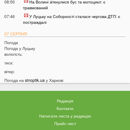
08:50
На Волині зіткнулися бус та мотоцикл: є
травмований
07:46
У Луцьку на Соборності сталася чергова ДТП: є
постраждалі
07 СЕРПНЯ
Погода
20:31
Від цих напоїв ви будете спати як немовля
Погода у
Луцьку
20:17
Три знаки Зодіаку несподівано розбагатіють
вологість:
найближчим часом
тиск:
19:49
Назвали 5 побутових справ, які не можна робити в
вітер:
суботу та неділю
Погода на
sinoptik.ua
у Харкові
19:30
Назвали найжадібніших чоловіків за знаком Зодіаку
19:15
Ці речі категорично заборонено робити під час грози
18:52
На заході України чоловік впіймав 10-кілограмову
Редакція
рибу
Контакти
18:28
Українці можуть вивести гроші з мобільного рахунку
Написати листа у редакцію
на картку, але є важлива умова
Прайс-лист
18:12
Отримав переказ на картку? Штраф 34 тисячі