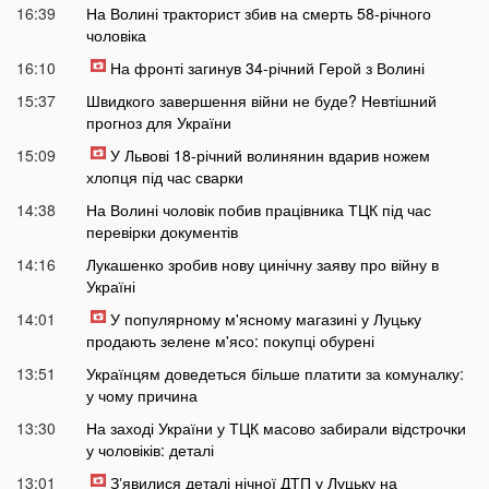
16:39
На Волині тракторист збив на смерть 58-річного
чоловіка
16:10
На фронті загинув 34-річний Герой з Волині
15:37
Швидкого завершення війни не буде? Невтішний
прогноз для України
15:09
У Львові 18-річний волинянин вдарив ножем
хлопця під час сварки
14:38
На Волині чоловік побив працівника ТЦК під час
перевірки документів
14:16
Лукашенко зробив нову цинічну заяву про війну в
Україні
14:01
У популярному м'ясному магазині у Луцьку
продають зелене м'ясо: покупці обурені
13:51
Українцям доведеться більше платити за комуналку:
у чому причина
13:30
На заході України у ТЦК масово забирали відстрочки
у чоловіків: деталі
13:01
Зʼявилися деталі нічної ДТП у Луцьку на