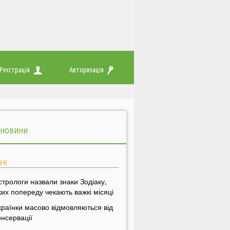
Реєстрація
Авторизація
 НОВИНИ
НІ
стрологи назвали знаки Зодіаку,
ких попереду чекають важкі місяці
країнки масово відмовляються від
онсервації