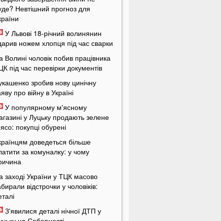
уде? Невтішний прогноз для
країни
У Львові 18-річний волинянин
дарив ножем хлопця під час сварки
а Волині чоловік побив працівника
ЦК під час перевірки документів
укашенко зробив нову цинічну
аяву про війну в Україні
У популярному м'ясному
агазині у Луцьку продають зелене
'ясо: покупці обурені
країнцям доведеться більше
латити за комуналку: у чому
ричина
а заході України у ТЦК масово
абирали відстрочки у чоловіків:
еталі
Зʼявилися деталі нічної ДТП у
уцьку на Соборності