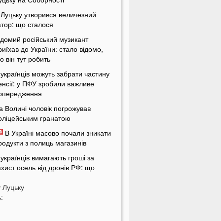
 Луцьку утворився величезний
атор: що сталося
ідомий російський музикант
риїхав до України: стало відомо,
о він тут робить
 українців можуть забрати частину
енсії: у ПФУ зробили важливе
опередження
а Волині чоловік погрожував
оліцейським гранатою
В Україні масово почали зникати
родукти з полиць магазинів
 українців вимагають гроші за
ахист осель від дронів РФ: що
ідбувається
у
Луцьку
ЦК отримають нові дані про
:
країнців: під контроль потраплять
авіть ті, хто за кордоном