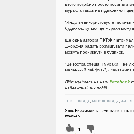
цього потрібно просто посипати м
мурах, а також на підвіконнях і дв
"Якщо ви використовуєте палички ко
будь-яких кутках, де мурахи можуть
Ще одна авторка TikTok підтримала
Джорджія радить розміщувати палич
можуть проникнути в будинок.
"Це гостра спеція, і мурахи її не 
маленький лайфхак", - зауважила 
Підписуйтесь на наш
Facebook
т
найважливіших подій.
,
,
ТЕГИ:
ПОРАДА
КОРИСНІ ПОРАДИ
ЖИТТЯ
Якщо Ви зауважили помилку, виділіть її 
редакцію
1