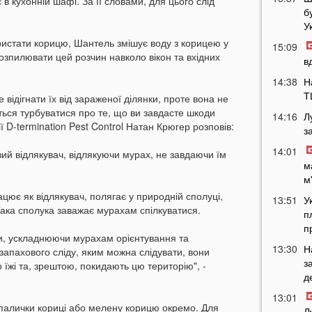
 в кухонній шафі. За її словами, для цього слід
б
У
истати корицю, Шантель змішує воду з корицею у
15:09
озпилювати цей розчин навколо вікон та вхідних
в
14:38
Н
Т
відігнати їх від зараженої ділянки, проте вона не
ться турбуватися про те, що ви завдасте шкоди
14:16
Л
 D-termination Pest Control Натан Крюгер розповів:
з
14:01
вий відлякувач, відлякуючи мурах, не завдаючи їм
м
м
цює як відлякувач, полягає у природній сполуці,
13:51
У
Така сполука заважає мурахам спілкуватися.
п
п
и, ускладнюючи мурахам орієнтування та
13:30
Н
апахового сліду, яким можна слідувати, вони
з
 їжі та, зрештою, покидають цю територію", -
д
13:01
 палички кориці або мелену корицю окремо. Для
Л