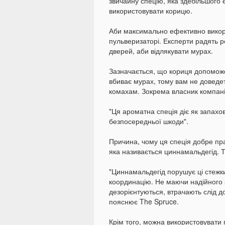
звичайну спецію, яка здебільшого є
використовувати корицю.
Аби максимально ефективно викор
пульверизаторі. Експерти радять р
дверей, аби відлякувати мурах.
Зазначається, що кориця допоможе 
вбиває мурах, тому вам не доведе
комахам. Зокрема власник компанії
"Ця ароматна спеція діє як запахо
безпосередньої шкоди".
Причина, чому ця спеція добре пра
яка називається циннамальдегід. 
"Циннамальдегід порушує ці стежк
координацію. Не маючи надійного з
дезорієнтуються, втрачають слід до
пояснює The Spruce.
Крім того, можна використовувати