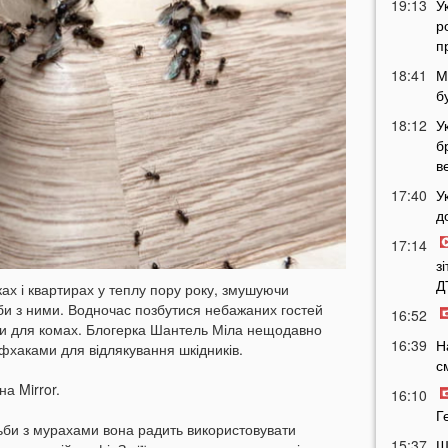
19:13
У
р
п
18:41
М
б
18:12
У
б
в
17:40
У
д
17:14
з
Д
ах і квартирах у теплу пору року, змушуючи
би з ними. Водночас позбутися небажаних гостей
16:52
оди для комах. Блогерка Шантель Міла нещодавно
16:39
Н
фхаками для відлякування шкідників.
с
а Mirror.
16:10
Г
тьби з мурахами вона радить використовувати
15:37
Ш