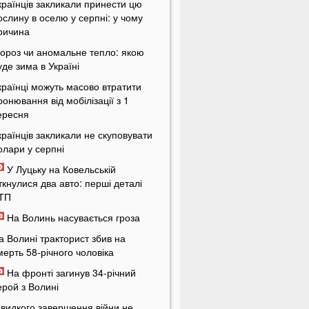
країнців закликали принести цю
ослину в оселю у серпні: у чому
ричина
ороз чи аномальне тепло: якою
уде зима в Україні
країнці можуть масово втратити
ронювання від мобілізації з 1
ересня
країнців закликали не скуповувати
олари у серпні
У Луцьку на Ковельській
іткнулися два авто: перші деталі
ТП
На Волинь насувається гроза
а Волині тракторист збив на
мерть 58-річного чоловіка
На фронті загинув 34-річний
ерой з Волині
видкого завершення війни не