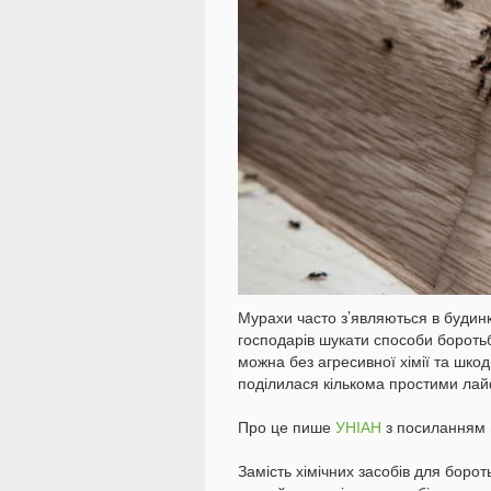
Мурахи часто з’являються в будинк
господарів шукати способи бороть
можна без агресивної хімії та шк
поділилася кількома простими лай
Про це пише
УНІАН
з посиланням н
Замість хімічних засобів для боро