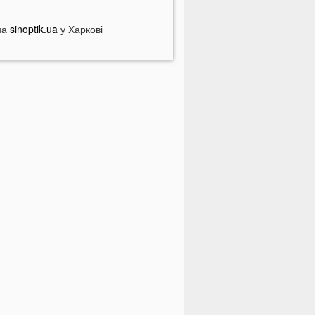
На війні загинув волинянин,
кого 16 місяців вважали зниклим
на
sinoptik.ua
у Харкові
езвісти
Захід України пішов під воду
ісля потужних злив
На Волині зіткнулися бус та
отоцикл: є травмований
У Луцьку на Соборності сталася
ергова ДТП: є постраждалі
ПНЯ
ід цих напоїв ви будете спати як
емовля
ри знаки Зодіаку несподівано
озбагатіють найближчим часом
азвали 5 побутових справ, які не
ожна робити в суботу та неділю
азвали найжадібніших чоловіків за