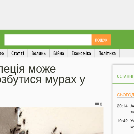
ео
Статті
Волинь
Війна
Економіка
Політика
пеція може
збутися мурах у
ОСТАННІ
СЬОГОД
0
20:14
А
я
19:42
У
к