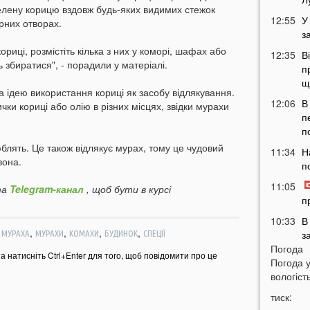
елену корицю вздовж будь-яких видимих стежок
12:55
У
ерних отворах.
з
риці, розмістіть кілька з них у коморі, шафах або
12:35
В
 збиратися", - порадили у матеріалі.
п
щ
 ідею використання кориці як засобу відлякування.
12:06
В
ки кориці або олію в різних місцях, звідки мурахи
п
п
люблять. Це також відлякує мурах, тому це чудовий
11:34
Н
вона.
п
11:05
а
Telegram-канал
, щоб бути в курсі
п
10:33
В
,
,
,
,
,
з
МУРАХА
МУРАХИ
КОМАХИ
БУДИНОК
СПЕЦІЇ
Погода
в
та натисніть Ctrl+Enter для того, щоб повідомити про це
Погода 
10:04
Т
вологість
у
тиск:
н