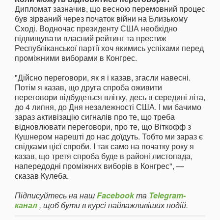
Дипломат зазначив, що весною перемовний процес
був зірваний через початок війни на Близькому
Сході. Водночас президенту США необхідно
підвищувати власний рейтинг та престиж
Республіканської партії хоч якимись успіхами перед
проміжними виборами в Конгрес.
"Дійсно переговори, як я і казав, згасли навесні.
Потім я казав, що друга спроба оживити
переговори відбудеться влітку, десь в середині літа,
до 4 липня, до Дня незалежності США. І ми бачимо
зараз активізацію сигналів про те, що треба
відновлювати переговори, про те, що Віткофф з
Кушнером нарешті до нас доїдуть. Тобто ми зараз є
свідками цієї спроби. І так само на початку року я
казав, що третя спроба буде в районі листопада,
напередодні проміжних виборів в Конгрес", —
сказав Кулеба.
Підписуйтесь на наш
Facebook
та
Telegram-
канал
, щоб бути в курсі найважливіших подій.