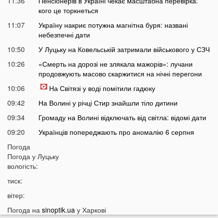
11:36
Пенсіонерів в Україні чекає масштабна перевірка:
кого це торкнеться
11:07
Україну накриє потужна магнітна буря: названі
небезпечні дати
10:50
У Луцьку на Ковельській затримали військового у СЗЧ
10:26
«Смерть на дорозі не злякала мажорів»: лучани
продовжують масово скаржитися на нічні перегони
10:06
На Світязі у воді помітили гадюку
09:42
На Волині у річці Стир знайшли тіло дитини
09:34
Громаду на Волині відключать від світла: відомі дати
09:20
Українців попереджають про аномалію 6 серпня
09:05
Погода
На Волині підтвердили загибель Героя, який рік
Погода у
Луцьку
вважався зниклим безвісти
вологість:
05 СЕРПНЯ
тиск:
21:32
У Луцьку зафіксували аномалію
вітер:
20:21
Ці продукти потрібно викинути через 48 годин: вони
Погода на
sinoptik.ua
у Харкові