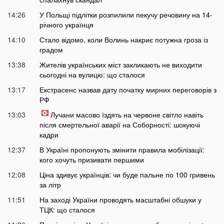
14:26
У Польщі підлітки розпилили пекучу речовину на 14-
річного українця
14:10
Стало відомо, коли Волинь накриє потужна гроза із
градом
13:38
Жителів українських міст закликають не виходити
сьогодні на вулицю: що сталося
13:17
Екстрасенс назвав дату початку мирних переговорів з
РФ
13:03
Лучани масово їздять на червоне світло навіть
після смертельної аварії на Соборності: шокуючі
кадри
12:37
В Україні пропонують змінити правила мобілізації:
кого хочуть призивати першими
12:08
Ціна здивує українців: чи буде пальне по 100 гривень
за літр
11:51
На заході України проводять масштабні обшуки у
ТЦК: що сталося