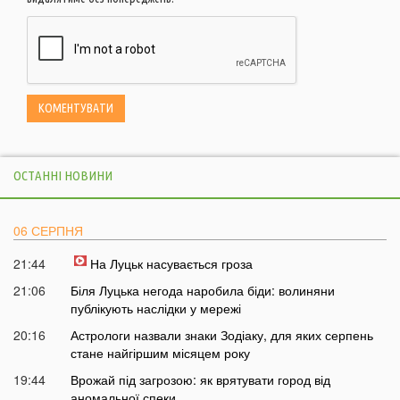
ОСТАННІ НОВИНИ
06 СЕРПНЯ
21:44
На Луцьк насувається гроза
21:06
Біля Луцька негода наробила біди: волиняни
публікують наслідки у мережі
20:16
Астрологи назвали знаки Зодіаку, для яких серпень
стане найгіршим місяцем року
19:44
Врожай під загрозою: як врятувати город від
аномальної спеки