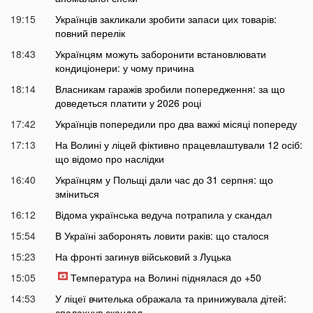
19:15
Українців закликали зробити запаси цих товарів:
повний перелік
18:43
Українцям можуть заборонити встановлювати
кондиціонери: у чому причина
18:14
Власникам гаражів зробили попередження: за що
доведеться платити у 2026 році
17:42
Українців попередили про два важкі місяці попереду
17:13
На Волині у ліцей фіктивно працевлаштували 12 осіб:
що відомо про наслідки
16:40
Українцям у Польщі дали час до 31 серпня: що
зміниться
16:12
Відома українська ведуча потрапила у скандал
15:54
В Україні заборонять ловити раків: що сталося
15:23
На фронті загинув військовий з Луцька
15:05
Температура на Волині піднялася до +50
14:53
У ліцеї вчителька ображала та принижувала дітей:
спалахнув скандал