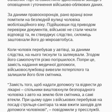
оповіщення і уточнення військово-облікових даних.
За даними правоохоронців, рано вранці вони
помітили на безлюдній вулиці чоловіка
мобілізаційного віку. Підійшовши під приводом
перевірки документів, військові не стали чекати
відповіді та, як стверджує слідство, силоміць
заштовхали його до мікроавтобуса.
Коли чоловік перебував у автівці, за даними
слідства, на нього тиснули та залякували. Згодом
його самопочуття різко погіршилося. Попри це,
замість надання медичної допомоги,
військовослужбовці вивезли потерпілого та
залишили його біля смітника.
"Замість того, щоб надати допомогу та відвести до
лікарні – спільники виштовхнули безпорадного
чоловіка з авто на землю біля смітника, а самі
втекли. При цьому один з військових перебував на
посаді стрільця-санітара та мав вжити заходів для
допомоги чоловікові", – повідомили у пресслужбі.