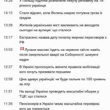
14:26
У Польщі підлітки розпилили пекучу речовину на 14-
річного українця
14:10
Стало відомо, коли Волинь накриє потужна гроза із
градом
13:38
Жителів українських міст закликають не виходити
сьогодні на вулицю: що сталося
13:17
Екстрасенс назвав дату початку мирних переговорів з
РФ
13:03
Лучани масово їздять на червоне світло навіть
після смертельної аварії на Соборності: шокуючі
кадри
12:37
В Україні пропонують змінити правила мобілізації:
кого хочуть призивати першими
12:08
Ціна здивує українців: чи буде пальне по 100 гривень
за літр
11:51
На заході України проводять масштабні обшуки у
ТЦК: що сталося
11:36
Пенсіонерів в Україні чекає масштабна перевірка:
кого це торкнеться