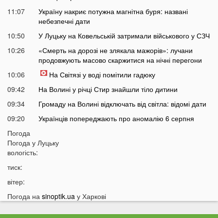
11:07
Україну накриє потужна магнітна буря: названі
небезпечні дати
10:50
У Луцьку на Ковельській затримали військового у СЗЧ
10:26
«Смерть на дорозі не злякала мажорів»: лучани
продовжують масово скаржитися на нічні перегони
10:06
На Світязі у воді помітили гадюку
09:42
На Волині у річці Стир знайшли тіло дитини
09:34
Громаду на Волині відключать від світла: відомі дати
09:20
Українців попереджають про аномалію 6 серпня
09:05
Погода
На Волині підтвердили загибель Героя, який рік
Погода у
Луцьку
вважався зниклим безвісти
вологість:
05 СЕРПНЯ
тиск:
21:32
У Луцьку зафіксували аномалію
вітер:
20:21
Ці продукти потрібно викинути через 48 годин: вони
Погода на
sinoptik.ua
у Харкові
можуть бути небезпечними