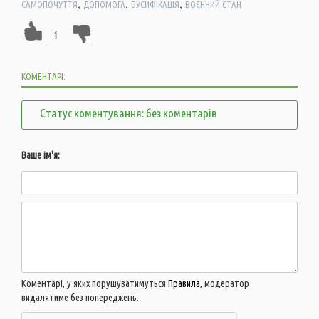
,
,
,
САМОПОЧУТТЯ
ДОПОМОГА
БУСИФІКАЦІЯ
ВОЄННИЙ СТАН
1
КОМЕНТАРІ:
Статус коментування: без коментарів
Ваше ім'я:
Коментарі, у яких порушуватимуться
Правила
, модератор
видалятиме без попереджень.