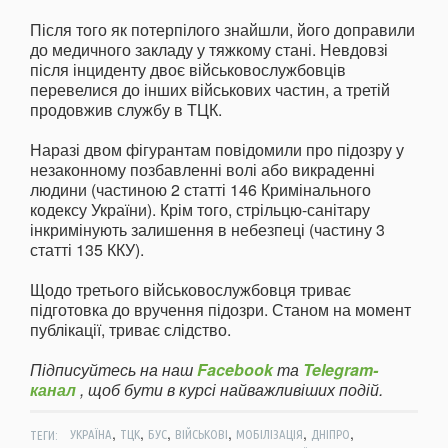
Після того як потерпілого знайшли, його доправили
до медичного закладу у тяжкому стані. Невдовзі
після інциденту двоє військовослужбовців
перевелися до інших військових частин, а третій
продовжив службу в ТЦК.
Наразі двом фігурантам повідомили про підозру у
незаконному позбавленні волі або викраденні
людини (частиною 2 статті 146 Кримінального
кодексу України). Крім того, стрільцю-санітару
інкримінують залишення в небезпеці (частину 3
статті 135 ККУ).
Щодо третього військовослужбовця триває
підготовка до вручення підозри. Станом на момент
публікації, триває слідство.
Підписуйтесь на наш
Facebook
та
Telegram-
канал
, щоб бути в курсі найважливіших подій.
,
,
,
,
,
,
ТЕГИ:
УКРАЇНА
ТЦК
БУС
ВІЙСЬКОВІ
МОБІЛІЗАЦІЯ
ДНІПРО