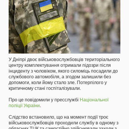
У Дніпрі двоє військовослужбовців територіального
центру комплектування отримали підозри після
інциденту з чоловіком, якого силоміць посадили до
службового автомобіля, а згодом залишили без
допомоги, коли йому стало зле. Потерпілого у
критичному стані госпіталізували.
Про це повідомили у пресслужбі
Національної
поліції України
.
Слідство встановило, що на момент події троє
військовослужбовців проходили службу в одному з
обласних ТЦК та самостійно здійснювали заходи з