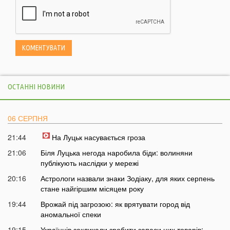
ОСТАННІ НОВИНИ
06 СЕРПНЯ
21:44
На Луцьк насувається гроза
21:06
Біля Луцька негода наробила біди: волиняни
публікують наслідки у мережі
20:16
Астрологи назвали знаки Зодіаку, для яких серпень
стане найгіршим місяцем року
19:44
Врожай під загрозою: як врятувати город від
аномальної спеки
19:15
Українців закликали зробити запаси цих товарів: