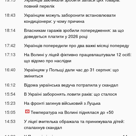
повний перелік
18:43
Українцям можуть заборонити встановлювати
кондиціонери: у чому причина
18:14
Власникам гаражів зробили попередження: за що
доведеться платити у 2026 році
17:42
Українців попередили про два важкі місяці попереду
17:13
На Волині у ліцей фіктивно працевлаштували 12 осіб:
що відомо про наслідки
16:40
Українцям у Польщі дали час до 31 серпня: що
зміниться
16:12
Відома українська ведуча потрапила у скандал
15:54
В Україні заборонять ловити раків: що сталося
15:23
На фронті загинув військовий з Луцька
15:05
Температура на Волині піднялася до +50
14:53
У ліцеї вчителька ображала та принижувала дітей:
спалахнув скандал