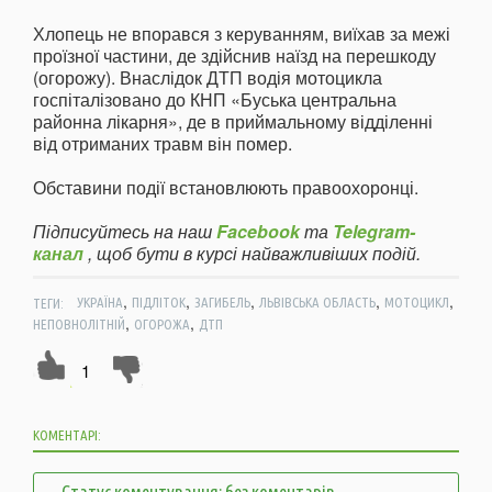
Хлопець не впорався з керуванням, виїхав за межі
проїзної частини, де здійснив наїзд на перешкоду
(огорожу). Внаслідок ДТП водія мотоцикла
госпіталізовано до КНП «Буська центральна
районна лікарня», де в приймальному відділенні
від отриманих травм він помер.
Обставини події встановлюють правоохоронці.
Підписуйтесь на наш
Facebook
та
Telegram-
канал
, щоб бути в курсі найважливіших подій.
,
,
,
,
,
ТЕГИ:
УКРАЇНА
ПІДЛІТОК
ЗАГИБЕЛЬ
ЛЬВІВСЬКА ОБЛАСТЬ
МОТОЦИКЛ
,
,
НЕПОВНОЛІТНІЙ
ОГОРОЖА
ДТП
1
КОМЕНТАРІ:
Статус коментування: без коментарів