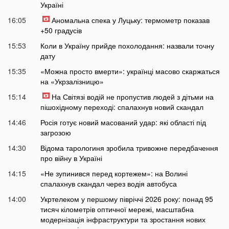
Україні
16:05
Аномальна спека у Луцьку: термометр показав
+50 градусів
15:53
Коли в Україну прийде похолодання: назвали точну
дату
15:35
«Можна просто вмерти»: українці масово скаржаться
на «Укрзалізницю»
15:14
На Світязі водій не пропустив людей з дітьми на
пішохідному переході: спалахнув новий скандал
14:46
Росія готує новий масований удар: які області під
загрозою
14:30
Відома тарологиня зробила тривожне передбачення
про війну в Україні
14:15
«Не зупинився перед кортежем»: на Волині
спалахнув скандал через водія автобуса
14:00
Укртелеком у першому півріччі 2026 року: понад 95
тисяч кілометрів оптичної мережі, масштабна
модернізація інфраструктури та зростання нових