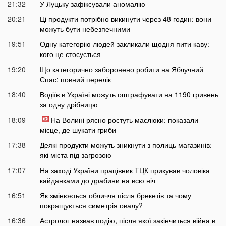
21:32
У Луцьку зафіксували аномалію
20:21
Ці продукти потрібно викинути через 48 годин: вони
можуть бути небезпечними
19:51
Одну категорію людей закликали щодня пити каву:
кого це стосується
19:20
Що категорично заборонено робити на Яблучний
Спас: повний перелік
18:40
Водіїв в Україні можуть оштрафувати на 1190 гривень
за одну дрібницю
18:09
На Волині рясно ростуть маслюки: показали
місце, де шукати гриби
17:38
Деякі продукти можуть зникнути з полиць магазинів:
які міста під загрозою
17:07
На заході України працівник ТЦК прикував чоловіка
кайданками до драбини на всю ніч
16:51
Як змінюється обличчя після брекетів та чому
покращується симетрія овалу?
16:36
Астролог назвав подію, після якої закінчиться війна в