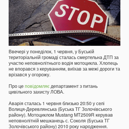
Ввечері у понеділок, 1 червня, у Буській
територіальній громаді сталась смертельна ДТП за
участю неповнолітнього водія мотоцикла. Хлопець
не впорався з керуванням, виїхав за межі дороги та
врізався у огорожу.
Про це
повідомляє
департамент з питань
цивільного захисту ЛОВА.
Аварія сталась 1 червня близько 20:50 у селі
Волиця-Деревлянська (Буська ТГ Золочівського
району). Мотоциклом Mustang MT2509R керував
неповнолітній мешканець с. Соколя (Буська ТГ
Золочівського району) 2010 року народження.