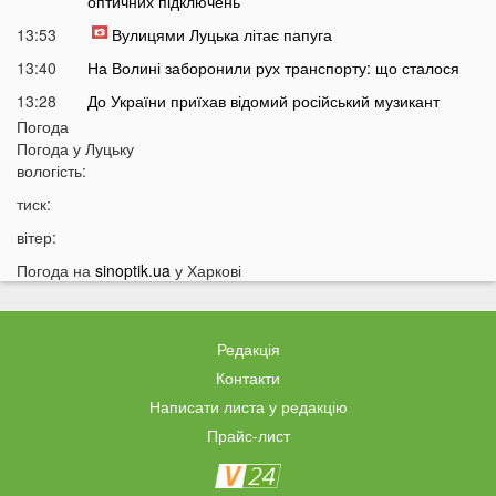
оптичних підключень
13:53
Вулицями Луцька літає папуга
13:40
На Волині заборонили рух транспорту: що сталося
13:28
До України приїхав відомий російський музикант
Погода
13:14
Українці масово платять за пальне дорожче, ніж
Погода у
Луцьку
мали б: що відбувається
вологість:
12:45
Українців попередили про повернення графіків
тиск:
відключень світла
вітер:
12:26
Скільки українці будуть платити за кіловат світла у
серпні
Погода на
sinoptik.ua
у Харкові
12:13
Популярний продукт подорожчав на 70%: ціни
можуть зрости ще більше
Редакція
11:44
У Луцьку чоловік вдарив сусіда дверима: за конфлікт
доведеться дорого заплатити
Контакти
Написати листа у редакцію
11:27
Відомий український хореограф поскаржився на
проблеми зі здоров'ям
Прайс-лист
11:12
У селах на Волині відключать газ: перелік населених
пунктів