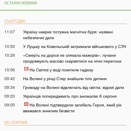
ОСТАННІ НОВИНИ
СЬОГОДНІ
11:07
Україну накриє потужна магнітна буря: названі
небезпечні дати
10:50
У Луцьку на Ковельській затримали військового у СЗЧ
10:26
«Смерть на дорозі не злякала мажорів»: лучани
продовжують масово скаржитися на нічні перегони
10:06
На Світязі у воді помітили гадюку
09:42
На Волині у річці Стир знайшли тіло дитини
09:34
Громаду на Волині відключать від світла: відомі дати
09:20
Українців попереджають про аномалію 6 серпня
09:05
На Волині підтвердили загибель Героя, який рік
вважався зниклим безвісти
05 СЕРПНЯ