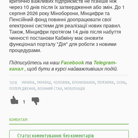
критично важливих підприємств не пізніше ніж
через 10 днів після їх затвердження або змін. До 1
серпня 2026 року Міноборони, Мінцифри та
Пенсійний фонд повинні доопрацювати свої
електронні системи для реалізації нових правил.
Також, Мінцифри протягом 14 днів після набуття
чинності постанови Кабміну має оновити
функціонал порталу "Дія" для роботи з новими
процедурами.
Підписуйтесь на наш
Facebook
та
Telegram-
канал
, щоб бути в курсі найважливіших подій.
,
,
,
,
,
,
ТЕГИ:
УКРАЇНА
УКРАЇНЦІ
ЧОЛОВІКИ
БРОНЮВАННЯ
ПЕРЕВІРКА
ОСІНЬ
,
,
ПОПЕРЕДЖЕННЯ
ВОЄННИЙ СТАН
МОБІЛІЗАЦІЯ
1
КОМЕНТАРІ:
Статус коментування: без коментарів