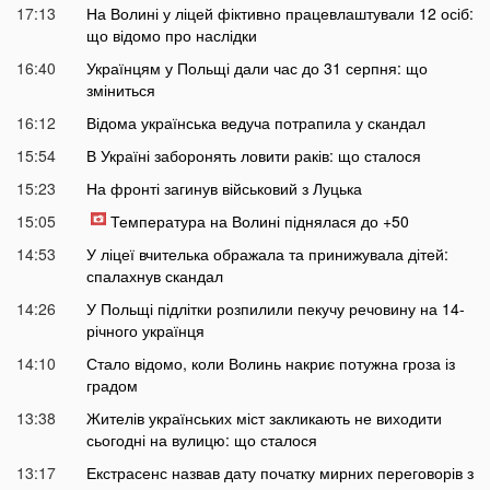
17:13
На Волині у ліцей фіктивно працевлаштували 12 осіб:
що відомо про наслідки
16:40
Українцям у Польщі дали час до 31 серпня: що
зміниться
16:12
Відома українська ведуча потрапила у скандал
15:54
В Україні заборонять ловити раків: що сталося
15:23
На фронті загинув військовий з Луцька
15:05
Температура на Волині піднялася до +50
14:53
У ліцеї вчителька ображала та принижувала дітей:
спалахнув скандал
14:26
У Польщі підлітки розпилили пекучу речовину на 14-
річного українця
14:10
Стало відомо, коли Волинь накриє потужна гроза із
градом
13:38
Жителів українських міст закликають не виходити
сьогодні на вулицю: що сталося
13:17
Екстрасенс назвав дату початку мирних переговорів з