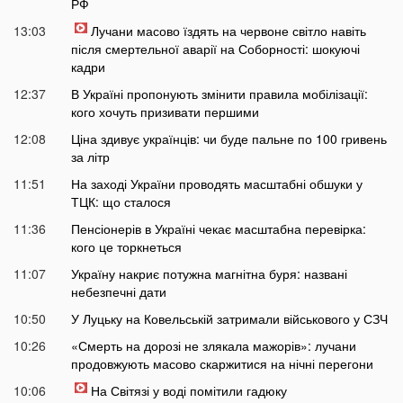
РФ
13:03
Лучани масово їздять на червоне світло навіть
після смертельної аварії на Соборності: шокуючі
кадри
12:37
В Україні пропонують змінити правила мобілізації:
кого хочуть призивати першими
12:08
Ціна здивує українців: чи буде пальне по 100 гривень
за літр
11:51
На заході України проводять масштабні обшуки у
ТЦК: що сталося
11:36
Пенсіонерів в Україні чекає масштабна перевірка:
кого це торкнеться
11:07
Україну накриє потужна магнітна буря: названі
небезпечні дати
10:50
У Луцьку на Ковельській затримали військового у СЗЧ
10:26
«Смерть на дорозі не злякала мажорів»: лучани
продовжують масово скаржитися на нічні перегони
10:06
На Світязі у воді помітили гадюку