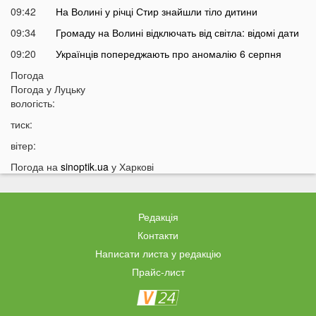
09:42
На Волині у річці Стир знайшли тіло дитини
09:34
Громаду на Волині відключать від світла: відомі дати
09:20
Українців попереджають про аномалію 6 серпня
09:05
Погода
На Волині підтвердили загибель Героя, який рік
Погода у
Луцьку
вважався зниклим безвісти
вологість:
05 СЕРПНЯ
тиск:
21:32
У Луцьку зафіксували аномалію
вітер:
20:21
Ці продукти потрібно викинути через 48 годин: вони
Погода на
sinoptik.ua
у Харкові
можуть бути небезпечними
19:51
Одну категорію людей закликали щодня пити каву:
кого це стосується
Редакція
19:20
Що категорично заборонено робити на Яблучний
Контакти
Спас: повний перелік
Написати листа у редакцію
18:40
Водіїв в Україні можуть оштрафувати на 1190 гривень
Прайс-лист
за одну дрібницю
18:09
На Волині рясно ростуть маслюки: показали