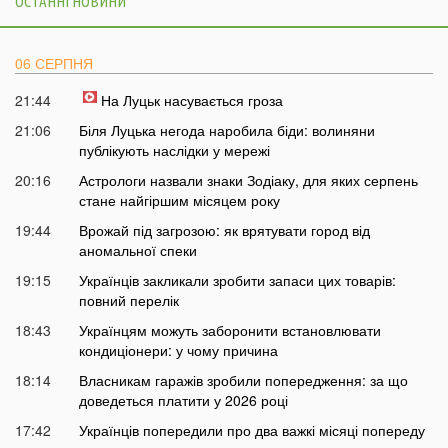
ОСТАННІ НОВИНИ
06 СЕРПНЯ
21:44
На Луцьк насувається гроза
21:06
Біля Луцька негода наробила біди: волиняни
публікують наслідки у мережі
20:16
Астрологи назвали знаки Зодіаку, для яких серпень
стане найгіршим місяцем року
19:44
Врожай під загрозою: як врятувати город від
аномальної спеки
19:15
Українців закликали зробити запаси цих товарів:
повний перелік
18:43
Українцям можуть заборонити встановлювати
кондиціонери: у чому причина
18:14
Власникам гаражів зробили попередження: за що
доведеться платити у 2026 році
17:42
Українців попередили про два важкі місяці попереду