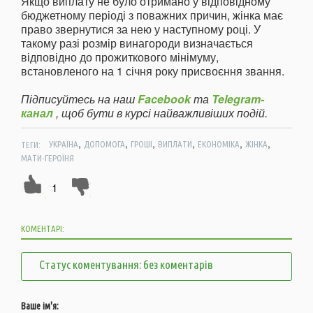
Якщо виплату не було отримано у відповідному
бюджетному періоді з поважних причин, жінка має
право звернутися за нею у наступному році. У
такому разі розмір винагороди визначається
відповідно до прожиткового мінімуму,
встановленого на 1 січня року присвоєння звання.
Підписуйтесь на наш
Facebook
та
Telegram-
канал
, щоб бути в курсі найважливіших подій.
,
,
,
,
,
,
ТЕГИ:
УКРАЇНА
ДОПОМОГА
ГРОШІ
ВИПЛАТИ
ЕКОНОМІКА
ЖІНКА
МАТИ-ГЕРОЇНЯ
1
КОМЕНТАРІ:
Статус коментування: без коментарів
Ваше ім'я: