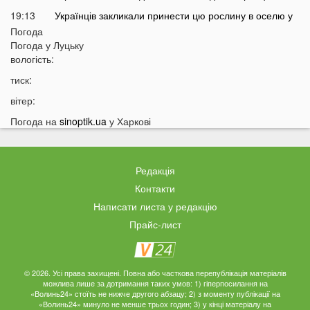
19:13
Українців закликали принести цю рослину в оселю у
серпні: у чому причина
Погода
Погода у
Луцьку
18:41
Мороз чи аномальне тепло: якою буде зима в Україні
вологість:
18:12
Українці можуть масово втратити бронювання від
тиск:
мобілізації з 1 вересня
вітер:
17:40
Українців закликали не скуповувати долари у серпні
Погода на
sinoptik.ua
у Харкові
17:14
У Луцьку на Ковельській зіткнулися два авто:
перші деталі ДТП
16:52
На Волинь насувається гроза
Редакція
16:39
На Волині тракторист збив на смерть 58-річного
Контакти
чоловіка
Написати листа у редакцію
16:10
На фронті загинув 34-річний Герой з Волині
Прайс-лист
15:37
Швидкого завершення війни не буде? Невтішний
прогноз для України
15:09
У Львові 18-річний волинянин вдарив ножем
© 2026. Усі права захищені. Повна або часткова перепублікація матеріалів
можлива лише за дотримання таких умов: 1) гіперпосилання на
хлопця під час сварки
«Волинь24» стоїть не нижче другого абзацу; 2) з моменту публікації на
«Волинь24» минуло не менше трьох годин; 3) у кінці матеріалу на
14:38
На Волині чоловік побив працівника ТЦК під час