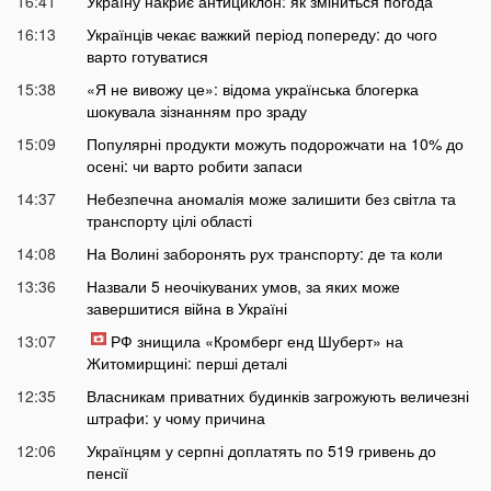
16:41
Україну накриє антициклон: як зміниться погода
16:13
Українців чекає важкий період попереду: до чого
варто готуватися
15:38
«Я не вивожу це»: відома українська блогерка
шокувала зізнанням про зраду
15:09
Популярні продукти можуть подорожчати на 10% до
осені: чи варто робити запаси
14:37
Небезпечна аномалія може залишити без світла та
транспорту цілі області
14:08
На Волині заборонять рух транспорту: де та коли
13:36
Назвали 5 неочікуваних умов, за яких може
завершитися війна в Україні
13:07
РФ знищила «Кромберг енд Шуберт» на
Житомирщині: перші деталі
12:35
Власникам приватних будинків загрожують величезні
штрафи: у чому причина
12:06
Українцям у серпні доплатять по 519 гривень до
пенсії