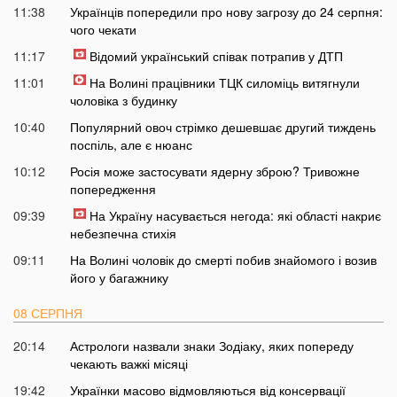
11:38
Українців попередили про нову загрозу до 24 серпня:
чого чекати
11:17
Відомий український співак потрапив у ДТП
11:01
На Волині працівники ТЦК силоміць витягнули
чоловіка з будинку
10:40
Популярний овоч стрімко дешевшає другий тиждень
поспіль, але є нюанс
10:12
Росія може застосувати ядерну зброю? Тривожне
попередження
09:39
На Україну насувається негода: які області накриє
небезпечна стихія
09:11
На Волині чоловік до смерті побив знайомого і возив
його у багажнику
08 СЕРПНЯ
20:14
Астрологи назвали знаки Зодіаку, яких попереду
чекають важкі місяці
19:42
Українки масово відмовляються від консервації