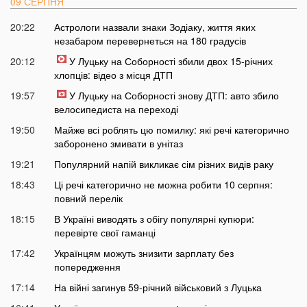
09 СЕРПНЯ
20:22
Астрологи назвали знаки Зодіаку, життя яких
незабаром перевернеться на 180 градусів
20:12
У Луцьку на Соборності збили двох 15-річних
хлопців: відео з місця ДТП
19:57
У Луцьку на Соборності знову ДТП: авто збило
велосипедиста на переході
19:50
Майже всі роблять цю помилку: які речі категорично
заборонено змивати в унітаз
19:21
Популярний напій викликає сім різних видів раку
18:43
Ці речі категорично не можна робити 10 серпня:
повний перелік
18:15
В Україні виводять з обігу популярні купюри:
перевірте свої гаманці
17:42
Українцям можуть знизити зарплату без
попередження
17:14
На війні загинув 59-річний військовий з Луцька