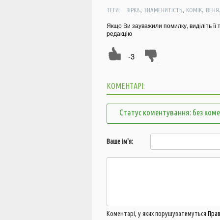
,
,
,
ТЕГИ:
ЗІРКА
ЗНАМЕНИТІСТЬ
КОМІК
ВЕНЯ
Якщо Ви зауважили помилку, виділіть її 
редакцію
-3
КОМЕНТАРІ:
Статус коментування: без ком
Ваше ім'я:
Коментарі, у яких порушуватимуться
Пра