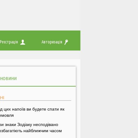
Реєстрація
Авторизація
 НОВИНИ
НІ
ід цих напоїв ви будете спати як
емовля
ри знаки Зодіаку несподівано
озбагатіють найближчим часом