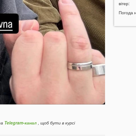
н
вітер:
11:45
У
Погода 
р
11:27
Ч
к
д
11:06
д
10:40
В
с
Л
10:15
л
09:47
У
а
09:16
з
а
Telegram-канал
, щоб бути в курсі
06 СЕР