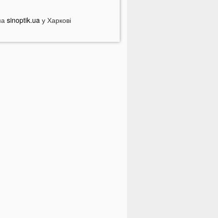
ебезпечні анонімні листи
країні загрожує дефіцит води: які
на
sinoptik.ua
у Харкові
егіони під загрозою
оловік кинув гранату в кабінет
омунальників через платіжку:
еталі
На полігоні помер відомий
итячий лікар із заходу України
олинян попереджають про
ерйозну небезпеку на трасі біля
уцька
На Волині негода наробила
иха: показали наслідки
 Луцьку зафіксували нову
номалію
На війні загинули двоє військових
 Волині
ПНЯ