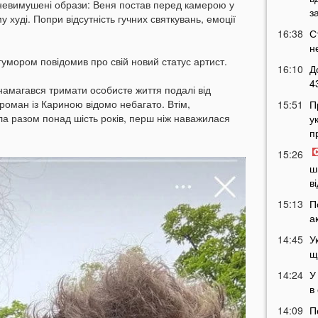
невимушені образи: Веня постав перед камерою у
з
худі. Попри відсутність гучних святкувань, емоції
16:38
С
н
гумором повідомив про свій новий статус артист.
16:10
Д
4
намагався тримати особисте життя подалі від
 роман із Кариною відомо небагато. Втім,
15:51
П
а разом понад шість років, перш ніж наважилася
у
п
15:26
ш
в
15:13
П
а
14:45
У
щ
14:24
У
в
14:09
П