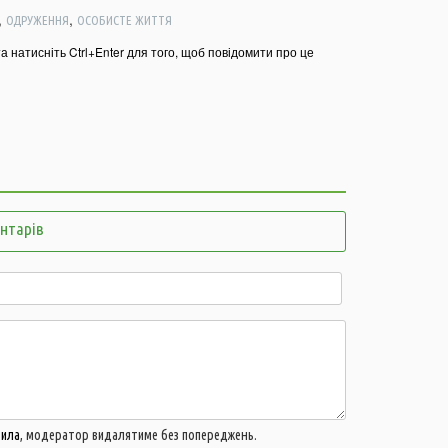
,
,
21:44
ОДРУЖЕННЯ
ОСОБИСТЕ ЖИТТЯ
21:06
Б
та натисніть Ctrl+Enter для того, щоб повідомити про це
в
м
20:16
А
д
м
19:44
В
г
ентарів
19:15
У
ц
18:43
У
в
ч
18:14
В
п
п
17:42
У
вила
, модератор видалятиме без попереджень.