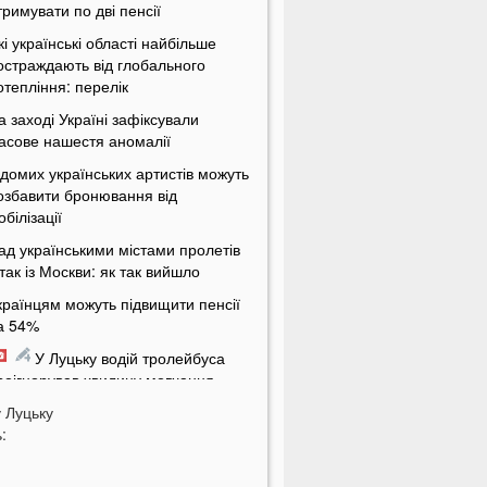
тримувати по дві пенсії
кі українські області найбільше
остраждають від глобального
отепління: перелік
а заході Україні зафіксували
асове нашестя аномалії
ідомих українських артистів можуть
озбавити бронювання від
обілізації
ад українськими містами пролетів
ітак із Москви: як так вийшло
країнцям можуть підвищити пенсії
а 54%
У Луцьку водій тролейбуса
роігнорував хвилину мовчання
у
а Волині від удару блискавки
Луцьку
:
агорілися дві споруди
Українцям масово надсилають