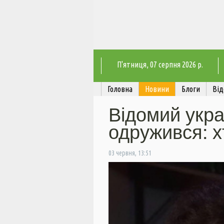
П'ятниця
, 07 серпня 2026 р.
Головна
Новини
Блоги
Від
Відомий укра
одружився: х
03 червня, 13:51