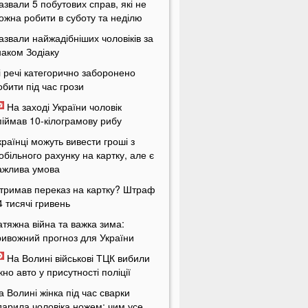
азвали 5 побутових справ, які не
ожна робити в суботу та неділю
азвали найжадібніших чоловіків за
наком Зодіаку
і речі категорично заборонено
обити під час грози
На заході України чоловік
піймав 10-кілограмову рибу
країнці можуть вивести гроші з
обільного рахунку на картку, але є
ажлива умова
тримав переказ на картку? Штраф
4 тисячі гривень
атяжна війна та важка зима:
ривожний прогноз для України
На Волині військові ТЦК вибили
ікно авто у присутності поліції
а Волині жінка під час сварки
дарила чоловіка ножем: чим усе