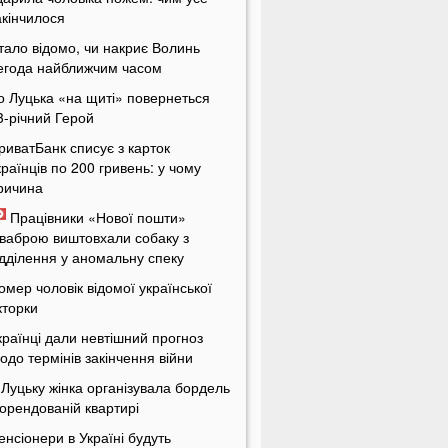
акінчилося
тало відомо, чи накриє Волинь
егода найближчим часом
о Луцька «на щиті» повернеться
3-річний Герой
риватБанк списує з карток
країнців по 200 гривень: у чому
ричина
Працівники «Нової пошти»
ваброю виштовхали собаку з
ідділення у аномальну спеку
омер чоловік відомої української
кторки
країнці дали невтішний прогноз
одо термінів закінчення війни
 Луцьку жінка організувала бордель
 орендованій квартирі
енсіонери в Україні будуть