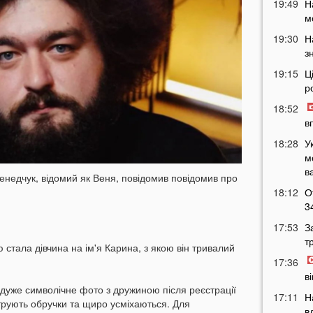
19:49
Н
м
19:30
Н
з
19:15
Ц
р
18:52
в
18:28
У
м
в
енедчук, відомий як Веня, повідомив повідомив про
18:12
О
3
17:53
З
т
стала дівчина на ім'я Карина, з якою він тривалий
17:36
в
 дуже символічне фото з дружиною після реєстрації
17:11
Н
трують обручки та щиро усміхаються. Для
в