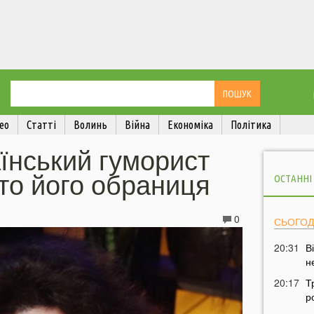
ео
Статті
Волинь
Війна
Економіка
Політика
їнський гуморист
то його обраниця
ОСТАННІ
0
СЬОГОД
20:31
В
н
20:17
Т
р