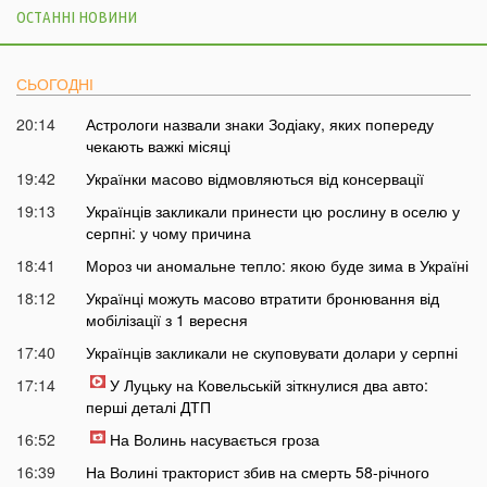
ОСТАННІ НОВИНИ
СЬОГОДНІ
20:14
Астрологи назвали знаки Зодіаку, яких попереду
чекають важкі місяці
19:42
Українки масово відмовляються від консервації
19:13
Українців закликали принести цю рослину в оселю у
серпні: у чому причина
18:41
Мороз чи аномальне тепло: якою буде зима в Україні
18:12
Українці можуть масово втратити бронювання від
мобілізації з 1 вересня
17:40
Українців закликали не скуповувати долари у серпні
17:14
У Луцьку на Ковельській зіткнулися два авто:
перші деталі ДТП
16:52
На Волинь насувається гроза
16:39
На Волині тракторист збив на смерть 58-річного