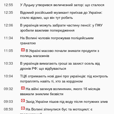
12:55
У Луцьку утворився величезний затор: що сталося
12:35
Відомий російський музикант приїхав до України:
стало відомо, що він тут робить
12:06
В українців можуть забрати частину пенсії: у ПФУ
зробили важливе попередження
11:34
На Волині чоловік погрожував поліцейським
гранатою
11:05
В Україні масово почали зникати продукти з
полиць магазинів
10:33
В українців вимагають гроші за захист осель від
дронів РФ: що відбувається
10:04
ТЦК отримають нові дані про українців: під контроль
потраплять навіть ті, хто за кордоном
09:32
На війні загинув волинянин, якого 16 місяців
вважали зниклим безвісти
09:03
Захід України пішов під воду після потужних злив
08:50
На Волині зіткнулися бус та мотоцикл: є