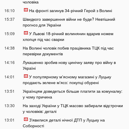
чоловіка
16:10
На фронті загинув 34-річний Герой з Волині
15:37
Швидкого завершення війни не буде? Невтішний
прогноз для України
15:09
У Львові 18-річний волинянин вдарив ножем
хлопця під час сварки
14:38
На Волині чоловік побив працівника ТЦК під час
перевірки документів
14:16
Лукашенко зробив нову цинічну заяву про війну в
Україні
14:01
У популярному м'ясному магазині у Луцьку
продають зелене м'ясо: покупці обурені
13:51
Українцям доведеться більше платити за комуналку:
у чому причина
13:30
На заході України у ТЦК масово забирали відстрочки
у чоловіків: деталі
13:01
Зʼявилися деталі нічної ДТП у Луцьку на
Соборності