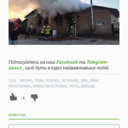
Підписуйтесь на наш
Facebook
та
Telegram-
канал
, щоб бути в курсі найважливіших подій.
,
,
,
,
,
,
ТЕГИ:
УКРАЇНА
ЛУЦЬК
ПОЖЕЖА
ЗАГОРАННЯ
ДИМ
ВІКНА
,
,
,
МАГІСТРАЛЬНА
ВУЛИЦЯ МАГІСТРАЛЬНА
ФОТО
ШКЛЬОДА
-1
КОМЕНТАРІ: