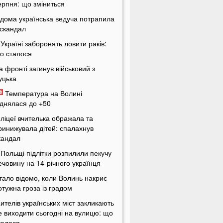
ерпня: що зміниться
ідома українська ведуча потрапила
 скандал
 Україні заборонять ловити раків:
о сталося
а фронті загинув військовий з
уцька
Температура на Волині
іднялася до +50
 ліцеї вчителька ображала та
ринижувала дітей: спалахнув
кандал
 Польщі підлітки розпилили пекучу
ечовину на 14-річного українця
тало відомо, коли Волинь накриє
отужна гроза із градом
ителів українських міст закликають
е виходити сьогодні на вулицю: що
талося