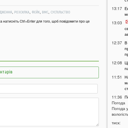
13:17
Е
,
,
,
,
ДЖЕННЯ
РОЗСИЛКА
ФЕЙК
ВМС
СУСПІЛЬСТВО
м
та натисніть Ctrl+Enter для того, щоб повідомити про це
13:03
с
а
12:37
В
п
п
12:08
Ц
п
ентарів
11:51
Н
м
с
11:36
П
Погода
м
Погода 
т
вологість
11:07
У
тиск:
б