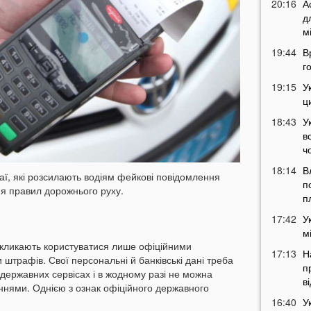
20:16
А
д
м
19:44
В
г
19:15
У
ц
18:43
У
в
ч
18:14
В
раї, які розсилають водіям фейкові повідомлення
п
я правил дорожнього руху.
п
17:42
У
м
закликають користуватися лише офіційними
17:13
Н
 штрафів. Свої персональні й банківські дані треба
п
державних сервісах і в жодному разі не можна
в
ннями. Однією з ознак офіційного державного
16:40
У