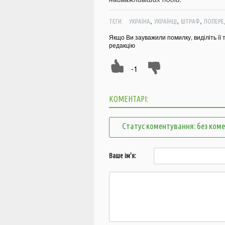
,
,
,
ТЕГИ:
УКРАЇНА
УКРАЇНЦІ
ШТРАФ
ПОПЕРЕ
Якщо Ви зауважили помилку, виділіть її 
редакцію
-1
КОМЕНТАРІ:
Статус коментування: без ком
Ваше ім'я: