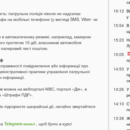
с
16:12
В
ть: патрульна поліція ніколи не надсилає
у
и на мобільні телефони (у вигляді SMS, Viber- чи
15:54
В
щ
 в автоматичному режимі, наприклад, камерою
15:23
Н
ого протягом 10 діб, власникові автомобіля
Л
й паперовий лист поштою.
15:05
аф
п
справжності повідомлення або інформації про
14:53
У
дміністративної практики управління патрульної
п
ки інформації.
с
в можна на вебпорталі МВС, порталі «Дія», в
14:26
У
 та «Штрафи ПДР».
р
14:10
С
 підозрюєте шахрайські дії, негайно звертайтеся
п
13:38
Ж
а
Telegram-канал
, щоб бути в курсі
н
с