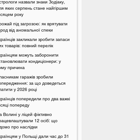
стрологи назвали знаки Зодіаку,
ля яких серпень стане найгіршим
ісяцем року
рожай під загрозою: як врятувати
ород від аномальної спеки
країнців закликали зробити запаси
их товарів: повний перелік
країнцям можуть заборонити
становлювати кондиціонери: у
ому причина
ласникам гаражів зробили
опередження: за що доведеться
латити у 2026 році
країнців попередили про два важкі
ісяці попереду
а Волині у ліцей фіктивно
рацевлаштували 12 осіб: що
ідомо про наслідки
країнцям у Польщі дали час до 31