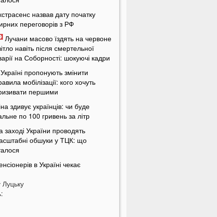
кстрасенс назвав дату початку
ирних переговорів з РФ
Лучани масово їздять на червоне
вітло навіть після смертельної
варії на Соборності: шокуючі кадри
 Україні пропонують змінити
равила мобілізації: кого хочуть
ризивати першими
іна здивує українців: чи буде
альне по 100 гривень за літр
а заході України проводять
асштабні обшуки у ТЦК: що
талося
енсіонерів в Україні чекає
асштабна перевірка: кого це
у
оркнеться
Луцьку
:
країну накриє потужна магнітна
уря: названі небезпечні дати