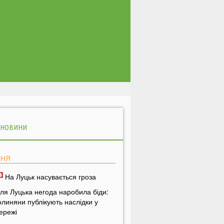
 НОВИНИ
ПНЯ
На Луцьк насувається гроза
іля Луцька негода наробила біди:
олиняни публікують наслідки у
ережі