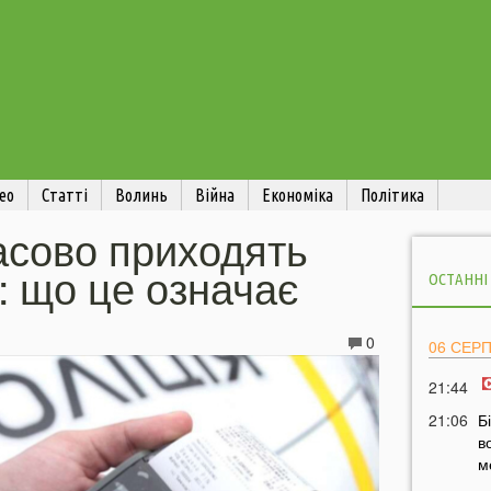
ео
Статті
Волинь
Війна
Економіка
Політика
асово приходять
 що це означає
ОСТАННІ
0
06 СЕР
21:44
21:06
Б
в
м