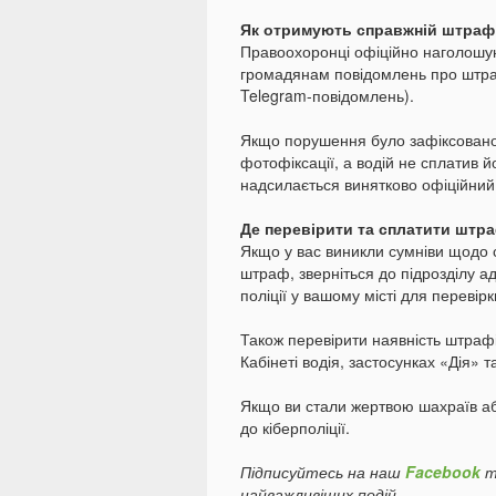
Як отримують справжній штраф
Правоохоронці офіційно наголошую
громадянам повідомлень про штраф
Telegram-повідомлень).
Якщо порушення було зафіксовано
фотофіксації, а водій не сплатив й
надсилається винятково офіційни
Де перевірити та сплатити штр
Якщо у вас виникли сумніви щодо 
штраф, зверніться до підрозділу а
поліції у вашому місті для перевір
Також перевірити наявність штрафі
Кабінеті водія, застосунках «Дія»
Якщо ви стали жертвою шахраїв або
до кіберполіції.
Підписуйтесь на наш
Facebook
т
найважливіших подій.