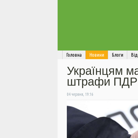
Головна
Новини
Блоги
Від
Українцям м
штрафи ПДР:
04 червня, 19:16