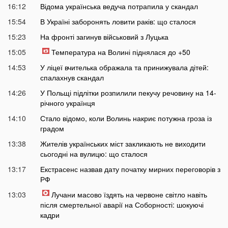
16:12
Відома українська ведуча потрапила у скандал
15:54
В Україні заборонять ловити раків: що сталося
15:23
На фронті загинув військовий з Луцька
15:05
Температура на Волині піднялася до +50
14:53
У ліцеї вчителька ображала та принижувала дітей:
спалахнув скандал
14:26
У Польщі підлітки розпилили пекучу речовину на 14-
річного українця
14:10
Стало відомо, коли Волинь накриє потужна гроза із
градом
13:38
Жителів українських міст закликають не виходити
сьогодні на вулицю: що сталося
13:17
Екстрасенс назвав дату початку мирних переговорів з
РФ
13:03
Лучани масово їздять на червоне світло навіть
після смертельної аварії на Соборності: шокуючі
кадри