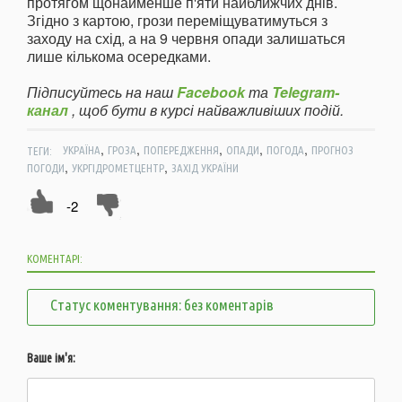
протягом щонайменше п'яти найближчих днів.
Згідно з картою, грози переміщуватимуться з
заходу на схід, а на 9 червня опади залишаться
лише кількома осередками.
Підписуйтесь на наш
Facebook
та
Telegram-
канал
, щоб бути в курсі найважливіших подій.
,
,
,
,
,
ТЕГИ:
УКРАЇНА
ГРОЗА
ПОПЕРЕДЖЕННЯ
ОПАДИ
ПОГОДА
ПРОГНОЗ
,
,
ПОГОДИ
УКРГІДРОМЕТЦЕНТР
ЗАХІД УКРАЇНИ
-2
КОМЕНТАРІ:
Статус коментування: без коментарів
Ваше ім'я: