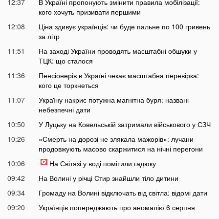
12:37
В Україні пропонують змінити правила мобілізації:
кого хочуть призивати першими
12:08
Ціна здивує українців: чи буде пальне по 100 гривень
за літр
11:51
На заході України проводять масштабні обшуки у
ТЦК: що сталося
11:36
Пенсіонерів в Україні чекає масштабна перевірка:
кого це торкнеться
11:07
Україну накриє потужна магнітна буря: названі
небезпечні дати
10:50
У Луцьку на Ковельській затримали військового у СЗЧ
10:26
«Смерть на дорозі не злякала мажорів»: лучани
продовжують масово скаржитися на нічні перегони
10:06
На Світязі у воді помітили гадюку
09:42
На Волині у річці Стир знайшли тіло дитини
09:34
Громаду на Волині відключать від світла: відомі дати
09:20
Українців попереджають про аномалію 6 серпня