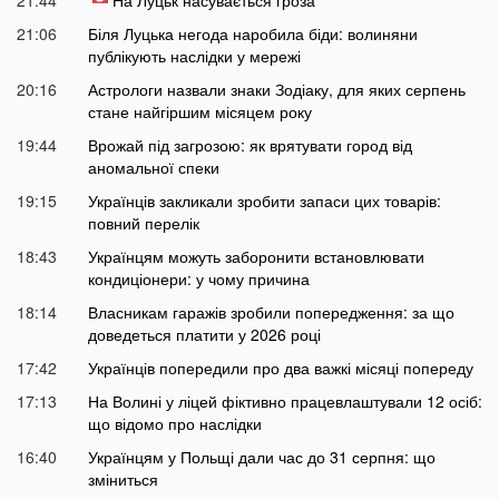
21:44
На Луцьк насувається гроза
21:06
Біля Луцька негода наробила біди: волиняни
публікують наслідки у мережі
20:16
Астрологи назвали знаки Зодіаку, для яких серпень
стане найгіршим місяцем року
19:44
Врожай під загрозою: як врятувати город від
аномальної спеки
19:15
Українців закликали зробити запаси цих товарів:
повний перелік
18:43
Українцям можуть заборонити встановлювати
кондиціонери: у чому причина
18:14
Власникам гаражів зробили попередження: за що
доведеться платити у 2026 році
17:42
Українців попередили про два важкі місяці попереду
17:13
На Волині у ліцей фіктивно працевлаштували 12 осіб:
що відомо про наслідки
16:40
Українцям у Польщі дали час до 31 серпня: що
зміниться