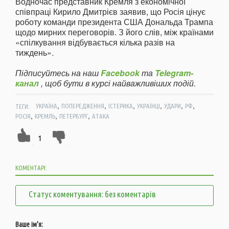
Водночас представник Кремля з економічної
співпраці Кирило Дмитрієв заявив, що Росія цінує
роботу команди президента США Дональда Трампа
щодо мирних переговорів. З його слів, між країнами
«спілкування відбувається кілька разів на
тиждень».
Підписуйтесь на наш
Facebook
та
Telegram-
канал
, щоб бути в курсі найважливіших подій.
,
,
,
,
,
,
ТЕГИ:
УКРАЇНА
ПОПЕРЕДЖЕННЯ
ІСТЕРИКА
УКРАЇНЦІ
УДАРИ
РФ
,
,
,
РОСІЯ
КРЕМЛЬ
ПЕТЕРБУРГ
АТАКА
1
КОМЕНТАРІ:
Статус коментування: без коментарів
Ваше ім'я: