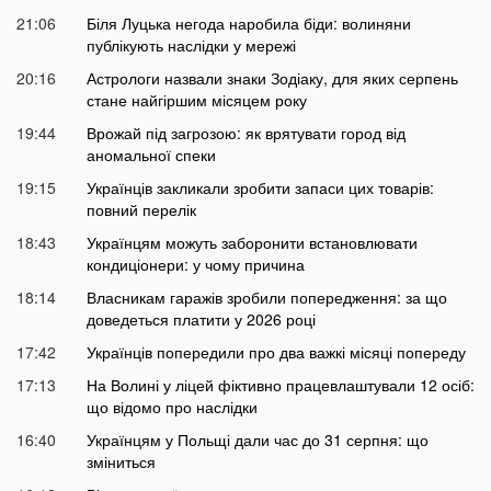
21:06
Біля Луцька негода наробила біди: волиняни
публікують наслідки у мережі
20:16
Астрологи назвали знаки Зодіаку, для яких серпень
стане найгіршим місяцем року
19:44
Врожай під загрозою: як врятувати город від
аномальної спеки
19:15
Українців закликали зробити запаси цих товарів:
повний перелік
18:43
Українцям можуть заборонити встановлювати
кондиціонери: у чому причина
18:14
Власникам гаражів зробили попередження: за що
доведеться платити у 2026 році
17:42
Українців попередили про два важкі місяці попереду
17:13
На Волині у ліцей фіктивно працевлаштували 12 осіб:
що відомо про наслідки
16:40
Українцям у Польщі дали час до 31 серпня: що
зміниться