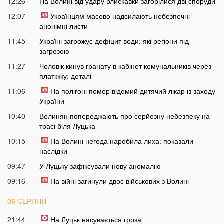
12:26
На Волині від удару блискавки загорілися дві споруди
12:07
Українцям масово надсилають небезпечні
анонімні листи
11:45
Україні загрожує дефіцит води: які регіони під
загрозою
11:27
Чоловік кинув гранату в кабінет комунальників через
платіжку: деталі
11:06
На полігоні помер відомий дитячий лікар із заходу
України
10:40
Волинян попереджають про серйозну небезпеку на
трасі біля Луцька
10:15
На Волині негода наробила лиха: показали
наслідки
09:47
У Луцьку зафіксували нову аномалію
09:16
На війні загинули двоє військових з Волині
06 СЕРПНЯ
21:44
На Луцьк насувається гроза