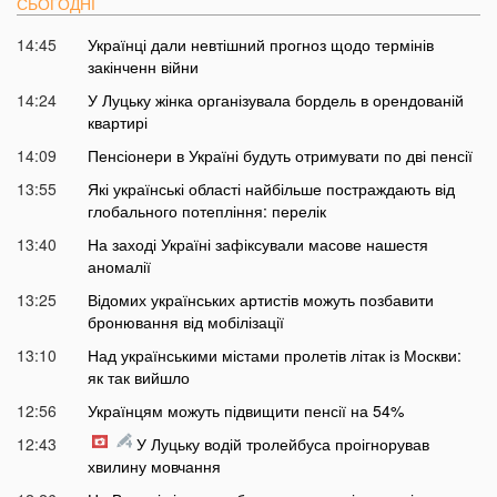
СЬОГОДНІ
14:45
Українці дали невтішний прогноз щодо термінів
закінченн війни
14:24
У Луцьку жінка організувала бордель в орендованій
квартирі
14:09
Пенсіонери в Україні будуть отримувати по дві пенсії
13:55
Які українські області найбільше постраждають від
глобального потепління: перелік
13:40
На заході Україні зафіксували масове нашестя
аномалії
13:25
Відомих українських артистів можуть позбавити
бронювання від мобілізації
13:10
Над українськими містами пролетів літак із Москви:
як так вийшло
12:56
Українцям можуть підвищити пенсії на 54%
12:43
У Луцьку водій тролейбуса проігнорував
хвилину мовчання