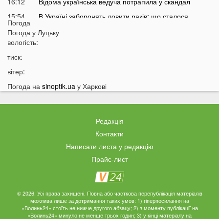
16:12
Відома українська ведуча потрапила у скандал
15:54
В Україні заборонять ловити раків: що сталося
Погода
15:23
На фронті загинув військовий з Луцька
Погода у
Луцьку
вологість:
15:05
Температура на Волині піднялася до +50
тиск:
14:53
У ліцеї вчителька ображала та принижувала дітей:
спалахнув скандал
вітер:
14:26
У Польщі підлітки розпилили пекучу речовину на 14-
Погода на
sinoptik.ua
у Харкові
річного українця
14:10
Стало відомо, коли Волинь накриє потужна гроза із
градом
Редакція
13:38
Жителів українських міст закликають не виходити
Контакти
сьогодні на вулицю: що сталося
Написати листа у редакцію
13:17
Екстрасенс назвав дату початку мирних переговорів з
Прайс-лист
РФ
13:03
Лучани масово їздять на червоне світло навіть
після смертельної аварії на Соборності: шокуючі
© 2026. Усі права захищені. Повна або часткова перепублікація матеріалів
можлива лише за дотримання таких умов: 1) гіперпосилання на
кадри
«Волинь24» стоїть не нижче другого абзацу; 2) з моменту публікації на
«Волинь24» минуло не менше трьох годин; 3) у кінці матеріалу на
12:37
В Україні пропонують змінити правила мобілізації: