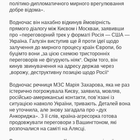
політико-дипломатичного мирного врегулювання
добре відома».
Водночас він нахабно відкинув ймовірність
прямого діалогу між Києвом і Москваи, заявивши
про «переговорний трек у форматі Росія — США —
Україна. Галузін виступив ще й проти ідеї щодо
залучення до мирного процесу країн Європи, бо
буцімто вони „за цією схемою тристоронніх
переговорів не фігурують ніяк“. Окрім того, він
кинув звинувачення на адресу держав через
„ворожу, деструктивну позицію щодо Росії“
Водночас речниця МЗС Марія Захарова, яка не раз
істерично погрожувала Києву, заявила, мовляв,
російсько-американські контакти, пов’язані із
ситуацією навколо України, тривають. Деталей вона
не уточнила, але знову загадала про «дух
Анкориджа». З її слів, країна-агресорка готова
продовжувати переговори з Вашингтоном, які
розпочалися на саміті на Алясці.