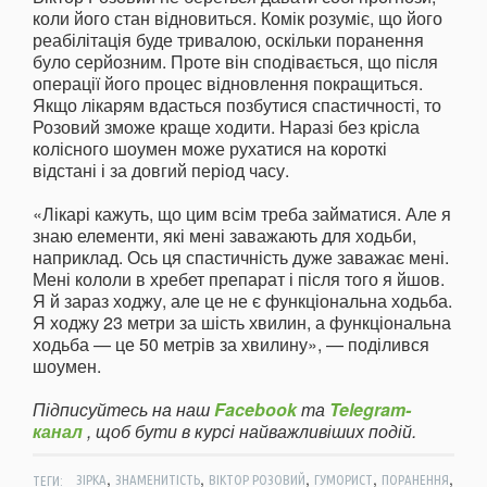
коли його стан відновиться. Комік розуміє, що його
реабілітація буде тривалою, оскільки поранення
було серйозним. Проте він сподівається, що після
операції його процес відновлення покращиться.
Якщо лікарям вдасться позбутися спастичності, то
Розовий зможе краще ходити. Наразі без крісла
колісного шоумен може рухатися на короткі
відстані і за довгий період часу.
«Лікарі кажуть, що цим всім треба займатися. Але я
знаю елементи, які мені заважають для ходьби,
наприклад. Ось ця спастичність дуже заважає мені.
Мені кололи в хребет препарат і після того я йшов.
Я й зараз ходжу, але це не є функціональна ходьба.
Я ходжу 23 метри за шість хвилин, а функціональна
ходьба — це 50 метрів за хвилину», — поділився
шоумен.
Підписуйтесь на наш
Facebook
та
Telegram-
канал
, щоб бути в курсі найважливіших подій.
,
,
,
,
,
ТЕГИ:
ЗІРКА
ЗНАМЕНИТІСТЬ
ВІКТОР РОЗОВИЙ
ГУМОРИСТ
ПОРАНЕННЯ