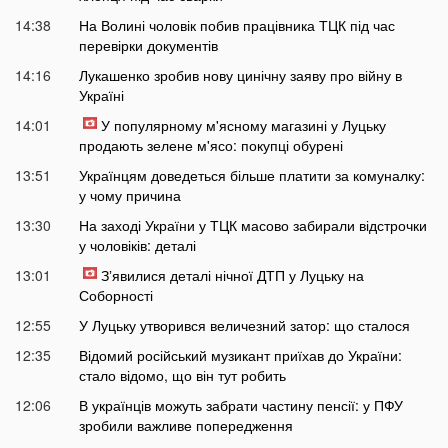
14:38
На Волині чоловік побив працівника ТЦК під час
перевірки документів
14:16
Лукашенко зробив нову цинічну заяву про війну в
Україні
14:01
У популярному м'ясному магазині у Луцьку
продають зелене м'ясо: покупці обурені
13:51
Українцям доведеться більше платити за комуналку:
у чому причина
13:30
На заході України у ТЦК масово забирали відстрочки
у чоловіків: деталі
13:01
Зʼявилися деталі нічної ДТП у Луцьку на
Соборності
12:55
У Луцьку утворився величезний затор: що сталося
12:35
Відомий російський музикант приїхав до України:
стало відомо, що він тут робить
12:06
В українців можуть забрати частину пенсії: у ПФУ
зробили важливе попередження