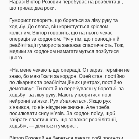
Наразі Віктор Розовий перебуває на реабілітації,
що триває два роки.
Гуморист говорить, що бореться за ліву руку та
ходьбу. До слова, він користується кріслом
колісним. Віктор говорить, що на нього чекає
операція за кордоном. Річ у тім, що повноцінній
реабілітації гумориста заважає спастичність. Тож,
медики за кордоном намагатимуться позбутися
цього.
«На мене чекають ще операції. От зараз, терміни не
знаю, бо маю їхати за кордон. Оцей стан, постійно
по лікарнях та реабілітаційних центрах, постійно
демотивує. Ти постійно перебуваєш у боротьбі за
ходьбу і за ліву руку. Мають утворитися нові
нейронні зв’язки. Рух з’являється. Якщо рух
з’явився, то він нікуди не зникне. Але треба
посилювати силу м’язів. За кордон поїду, щоб
забрати спастичність, що заважає реабілітації,
ходьбі», — ділиться гуморист.
Віктор Розовий не береться давати собі прогнози,