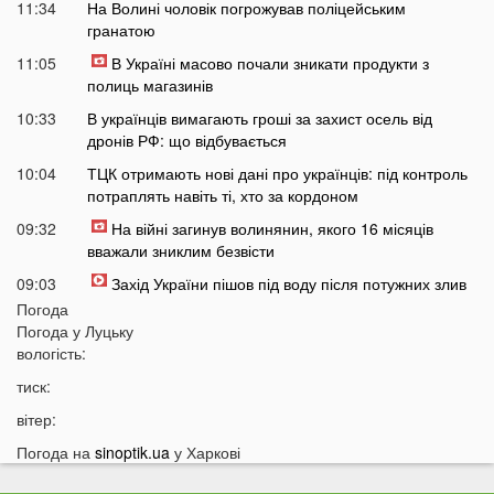
11:34
На Волині чоловік погрожував поліцейським
гранатою
11:05
В Україні масово почали зникати продукти з
полиць магазинів
10:33
В українців вимагають гроші за захист осель від
дронів РФ: що відбувається
10:04
ТЦК отримають нові дані про українців: під контроль
потраплять навіть ті, хто за кордоном
09:32
На війні загинув волинянин, якого 16 місяців
вважали зниклим безвісти
09:03
Захід України пішов під воду після потужних злив
Погода
08:50
На Волині зіткнулися бус та мотоцикл: є
Погода у
Луцьку
травмований
вологість:
07:46
У Луцьку на Соборності сталася чергова ДТП: є
тиск:
постраждалі
вітер:
07 СЕРПНЯ
Погода на
sinoptik.ua
у Харкові
20:31
Від цих напоїв ви будете спати як немовля