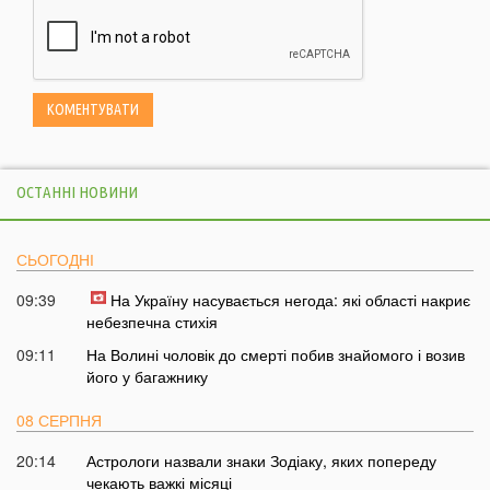
ОСТАННІ НОВИНИ
СЬОГОДНІ
09:39
На Україну насувається негода: які області накриє
небезпечна стихія
09:11
На Волині чоловік до смерті побив знайомого і возив
його у багажнику
08 СЕРПНЯ
20:14
Астрологи назвали знаки Зодіаку, яких попереду
чекають важкі місяці