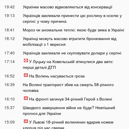
19:42
Українки масово відмовляються від консервації
19:13
Українців закликали принести цю рослину в оселю у
серпні: у чому причина
18:41
Мороз чи аномальне тепло: якою буде зима в Україні
18:12
Українці можуть масово втратити бронювання від
мобілізації з 1 вересня
17:40
Українців закликали не скуповувати долари у серпні
17:14
У Луцьку на Ковельській зіткнулися два авто:
перші деталі ДТП
16:52
На Волинь насувається гроза
16:39
На Волині тракторист збив на смерть 58-річного
чоловіка
16:10
На фронті загинув 34-річний Герой з Волині
15:37
Швидкого завершення війни не буде? Невтішний
прогноз для України
15:09
У Львові 18-річний волинянин вдарив ножем
хлопця під час сварки