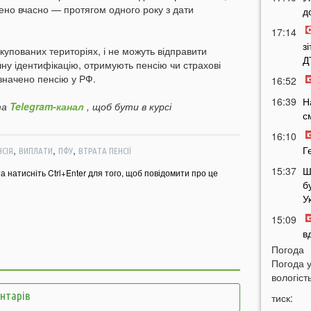
ено вчасно — протягом одного року з дати
д
17:14
з
окупованих територіях, і не можуть відправити
Д
ну ідентифікацію, отримують пенсію чи страхові
значено пенсію у РФ.
16:52
16:39
Н
а
Telegram-канал
, щоб бути в курсі
с
16:10
,
,
,
Г
НСІЯ
ВИПЛАТИ
ПФУ
ВТРАТА ПЕНСІЇ
15:37
Ш
та натисніть Ctrl+Enter для того, щоб повідомити про це
б
У
15:09
в
Погода
14:38
Н
Погода 
Т
вологість
14:16
Л
ентарів
тиск:
з