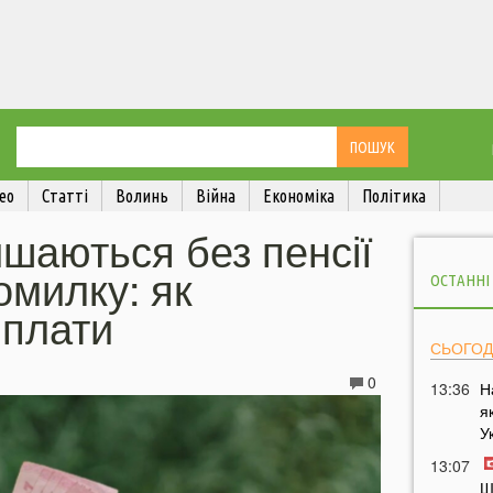
ео
Статті
Волинь
Війна
Економіка
Політика
ишаються без пенсії
омилку: як
ОСТАННІ
иплати
СЬОГОД
0
13:36
Н
я
У
13:07
Ш