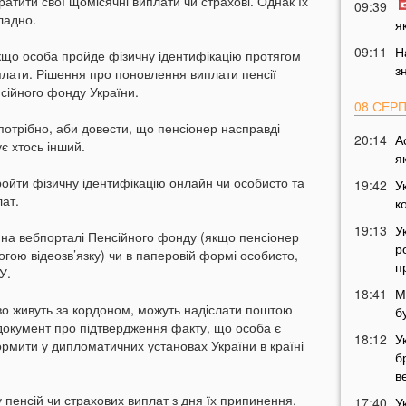
ратити свої щомісячні виплати чи страхові. Однак їх
09:39
ладно.
я
09:11
Н
якщо особа пройде фізичну ідентифікацію протягом
з
плати. Рішення про поновлення виплати пенсії
сійного фонду України.
08 СЕР
потрібно, аби довести, що пенсіонер насправді
20:14
А
є хтось інший.
я
ройти фізичну ідентифікацію онлайн чи особисто та
19:42
У
ат.
к
19:13
У
на вебпорталі Пенсійного фонду (якщо пенсіонер
р
гою відеозв’язку) чи в паперовій формі особисто,
п
У.
18:41
М
ово живуть за кордоном, можуть надіслати поштою
б
документ про підтвердження факту, що особа є
18:12
У
мити у дипломатичних установах України в країні
б
в
пенсій чи страхових виплат з дня їх припинення,
17:40
У