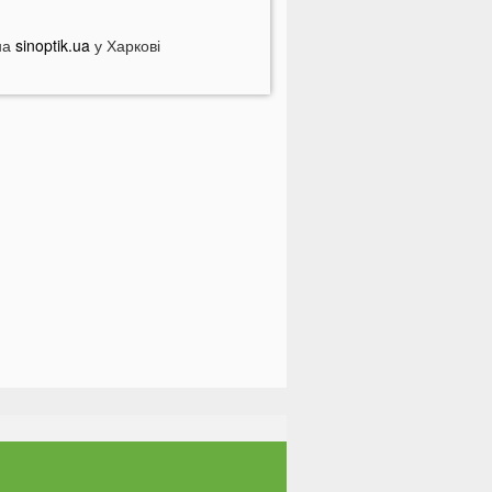
У популярному м'ясному
агазині у Луцьку продають зелене
на
sinoptik.ua
у Харкові
'ясо: покупці обурені
країнцям доведеться більше
латити за комуналку: у чому
ричина
а заході України у ТЦК масово
абирали відстрочки у чоловіків:
еталі
Зʼявилися деталі нічної ДТП у
уцьку на Соборності
 Луцьку утворився величезний
атор: що сталося
ідомий російський музикант
риїхав до України: стало відомо,
о він тут робить
 українців можуть забрати частину
енсії: у ПФУ зробили важливе
опередження