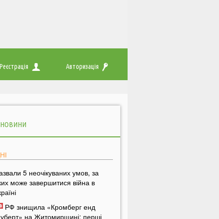
Реєстрація
Авторизація
 НОВИНИ
НІ
азвали 5 неочікуваних умов, за
ких може завершитися війна в
країні
РФ знищила «Кромберг енд
уберт» на Житомирщині: перші