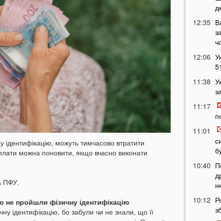
д
12:35
В
з
ч
12:06
У
5
11:38
У
з
11:17
п
11:01
с
у ідентифікацію, можуть тимчасово втратити
б
иплати можна поновити, якщо вчасно виконати
10:40
П
д
а ПФУ.
н
10:12
Р
що не пройшли фізичну ідентифікацію
з
у ідентифікацію, бо забули чи не знали, що її