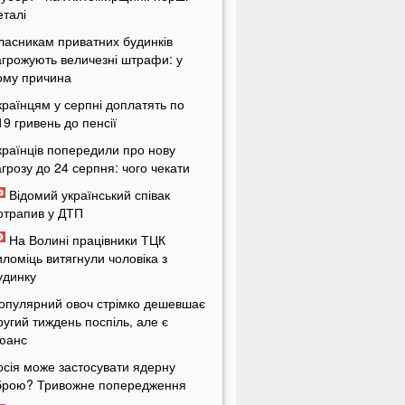
еталі
ласникам приватних будинків
агрожують величезні штрафи: у
ому причина
країнцям у серпні доплатять по
19 гривень до пенсії
країнців попередили про нову
агрозу до 24 серпня: чого чекати
Відомий український співак
отрапив у ДТП
На Волині працівники ТЦК
иломіць витягнули чоловіка з
удинку
опулярний овоч стрімко дешевшає
ругий тиждень поспіль, але є
юанс
осія може застосувати ядерну
брою? Тривожне попередження