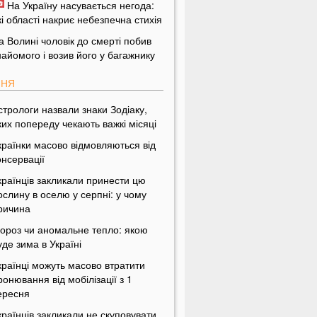
На Україну насувається негода:
кі області накриє небезпечна стихія
а Волині чоловік до смерті побив
найомого і возив його у багажнику
ПНЯ
стрологи назвали знаки Зодіаку,
ких попереду чекають важкі місяці
країнки масово відмовляються від
онсервації
країнців закликали принести цю
ослину в оселю у серпні: у чому
ричина
ороз чи аномальне тепло: якою
уде зима в Україні
країнці можуть масово втратити
ронювання від мобілізації з 1
ересня
країнців закликали не скуповувати