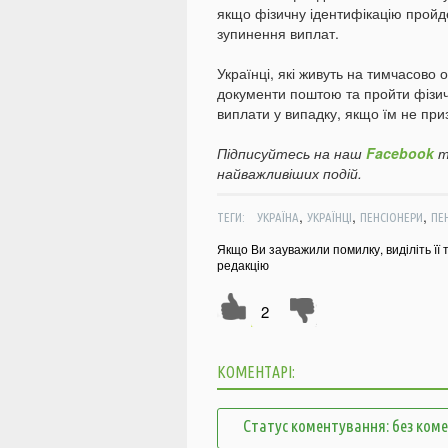
якщо фізичну ідентифікацію пройд
зупинення виплат.
Українці, які живуть на тимчасово 
документи поштою та пройти фізич
виплати у випадку, якщо їм не при
Підписуйтесь на наш
Facebook
т
найважливіших подій.
,
,
,
ТЕГИ:
УКРАЇНА
УКРАЇНЦІ
ПЕНСІОНЕРИ
ПЕ
Якщо Ви зауважили помилку, виділіть її 
редакцію
2
КОМЕНТАРІ:
Статус коментування: без ком