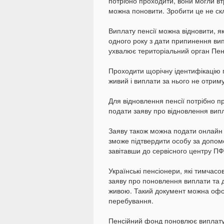
потрібно проходити, вони могли вт
можна поновити. Зробити це не ск
Виплату пенсії можна відновити, 
одного року з дати припинення ви
ухвалює територіальний орган Пен
Проходити щорічну ідентифікацію 
живий і виплати за нього не отриму
Для відновлення пенсії потрібно п
подати заяву про відновлення випл
Заяву також можна подати онлайн 
зможе підтвердити особу за допомо
завітавши до сервісного центру ПФ
Українські пенсіонери, які тимчас
заяву про поновлення виплати та 
живою. Такий документ можна офор
перебування.
Пенсійний фонд поновлює виплату 