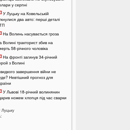
олари у серпні
У Луцьку на Ковельській
іткнулися два авто: перші деталі
ТП
На Волинь насувається гроза
а Волині тракторист збив на
мерть 58-річного чоловіка
На фронті загинув 34-річний
ерой з Волині
видкого завершення війни не
уде? Невтішний прогноз для
країни
У Львові 18-річний волинянин
дарив ножем хлопця під час сварки
а Волині чоловік побив працівника
у
Луцьку
ЦК під час перевірки документів
:
укашенко зробив нову цинічну
аяву про війну в Україні