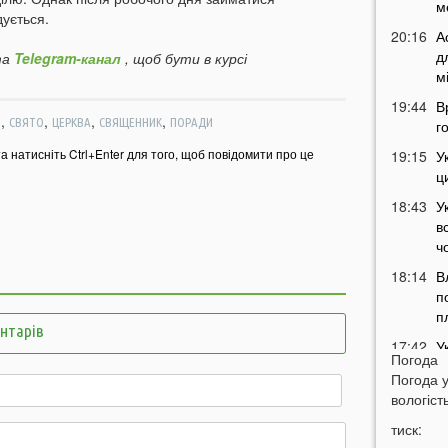
м
ується.
20:16
А
д
а
Telegram-канал
, щоб бути в курсі
м
19:44
В
,
,
,
,
Я
СВЯТО
ЦЕРКВА
СВЯЩЕННИК
ПОРАДИ
г
та натисніть Ctrl+Enter для того, щоб повідомити про це
19:15
У
ц
18:43
У
в
ч
18:14
В
п
п
ентарів
17:42
У
Погода
м
Погода 
17:13
Н
вологість
п
тиск:
в