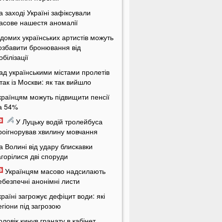
а заході Україні зафіксували
асове нашестя аномалії
ідомих українських артистів можуть
озбавити бронювання від
обілізації
ад українськими містами пролетів
ітак із Москви: як так вийшло
країнцям можуть підвищити пенсії
а 54%
У Луцьку водій тролейбуса
роігнорував хвилину мовчання
а Волині від удару блискавки
агорілися дві споруди
Українцям масово надсилають
ебезпечні анонімні листи
країні загрожує дефіцит води: які
егіони під загрозою
оловік кинув гранату в кабінет