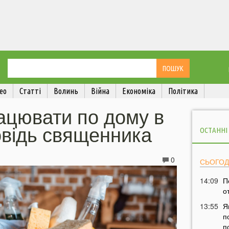
ео
Статті
Волинь
Війна
Економіка
Політика
ацювати по дому в
овідь священника
ОСТАННІ
0
СЬОГОД
14:09
П
о
13:55
Я
п
п