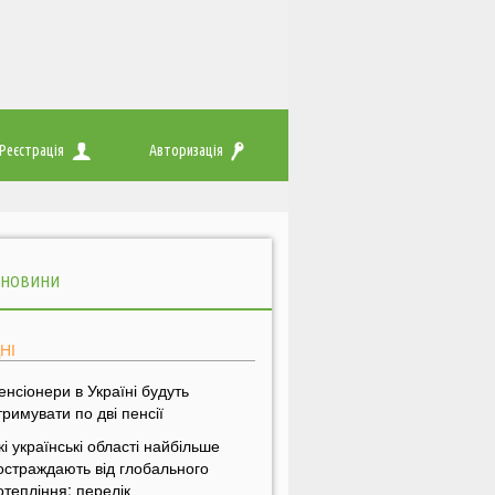
Реєстрація
Авторизація
 НОВИНИ
НІ
енсіонери в Україні будуть
тримувати по дві пенсії
кі українські області найбільше
остраждають від глобального
отепління: перелік