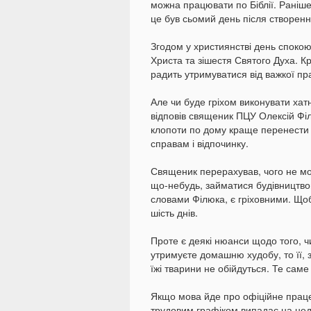
можна працювати по Біблії. Раніше
це був сьомий день після створення
Згодом у християнстві день споко
Христа та зішестя Святого Духа. К
радить утримуватися від важкої пра
Але чи буде гріхом виконувати хат
відповів священик ПЦУ Олексій Фі
клопоти по дому краще перенести 
справам і відпочинку.
Священик перерахував, чого не мо
що-небудь, займатися будівництвом 
словами Філюка, є гріховними. Щоб
шість днів.
Проте є деякі нюанси щодо того, 
утримуєте домашню худобу, то її, 
їжі тварини не обійдуться. Те саме
Якщо мова йде про офіційне праце
трудовим графіком випадає на нед