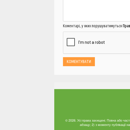
Коментарі, у яких порушуватимуться
Пра
© 2026. Усі права захищені. Повна або час
абзацу; 2) з моменту публікації 