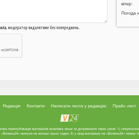
вітер:
16:40
У
с
Погода 
16:12
В
у
вила
, модератор видалятиме без попереджень.
15:54
В
щ
15:23
Н
Л
15:05
п
14:53
У
п
с
14:26
У
Редакція
Контакти
Написати листа у редакцію
Прайс-лист
р
14:10
С
п
ткова перепублікація матеріалів можлива лише за дотримання таких умов: 1) гіперпосил
на «Волинь24» минуло не менше трьох годин; 3) у кінці матеріалу на «Волинь24» немає
13:38
Ж