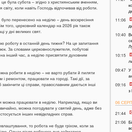
 це була субота – згідно з християнським вченням,
к
 світу, коли навіть Господь відпочивав від роботи.
д
ю було перенесено на неділю – день воскресіння
11:06
рім того, церковний календар на 2026 рік також
д
ці у дні великих свят.
10:40
В
с
ню роботу в останній день тижня? На це запитання
Л
люк. За словами церковнослужителя, побутові
на інший час, а неділю присвятити духовним
10:15
л
09:47
У
жна робити в неділю – не варто рубати й пиляти
а
і ремонтом, працювати на городі. Такі дії, за
 закінчити ці справи, православним даються інші
09:16
з
чи можна працювати в неділю. Наприклад, якщо ви
06 СЕР
звичайно, можна погодувати у святий день, адже без
21:44
 стосується інших невідкладних справ.
21:06
Б
влаштування, то робота не буде гріхом, коли за
в
ілю. Однак після робочого дня займатися