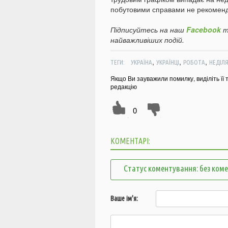
побутовими справами не рекоменд
Підписуйтесь на наш
Facebook
т
найважливіших подій.
,
,
,
ТЕГИ:
УКРАЇНА
УКРАЇНЦІ
РОБОТА
НЕДІЛ
Якщо Ви зауважили помилку, виділіть її 
редакцію
0
КОМЕНТАРІ:
Статус коментування: без ком
Ваше ім'я: