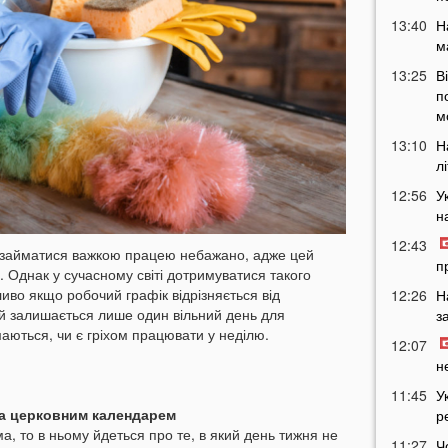
13:40
Н
м
13:25
В
п
м
13:10
Н
л
12:56
У
н
12:43
ю займатися важкою працею небажано, адже цей
п
 Однак у сучасному світі дотримуватися такого
во якщо робочий графік відрізняється від
12:26
Н
ей залишається лише один вільний день для
з
аються, чи є гріхом працювати у неділю.
12:07
н
11:45
У
за церковним календарем
р
, то в ньому йдеться про те, в який день тижня не
11:27
Ч