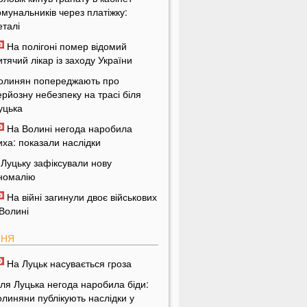
омунальників через платіжку:
еталі
На полігоні помер відомий
итячий лікар із заходу України
олинян попереджають про
ерйозну небезпеку на трасі біля
уцька
На Волині негода наробила
иха: показали наслідки
 Луцьку зафіксували нову
номалію
На війні загинули двоє військових
 Волині
ПНЯ
На Луцьк насувається гроза
іля Луцька негода наробила біди:
олиняни публікують наслідки у