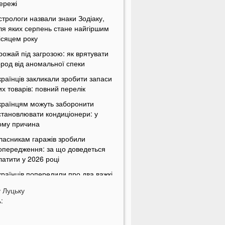
ережі
стрологи назвали знаки Зодіаку,
ля яких серпень стане найгіршим
ісяцем року
рожай під загрозою: як врятувати
ород від аномальної спеки
країнців закликали зробити запаси
их товарів: повний перелік
країнцям можуть заборонити
становлювати кондиціонери: у
ому причина
ласникам гаражів зробили
опередження: за що доведеться
латити у 2026 році
країнців попередили про два важкі
ісяці попереду
у
Луцьку
а Волині у ліцей фіктивно
:
рацевлаштували 12 осіб: що
ідомо про наслідки