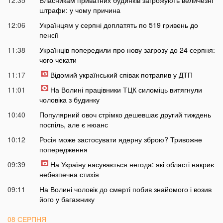
12:35
Власникам приватних будинків загрожують величезні
штрафи: у чому причина
12:06
Українцям у серпні доплатять по 519 гривень до
пенсії
11:38
Українців попередили про нову загрозу до 24 серпня:
чого чекати
11:17
Відомий український співак потрапив у ДТП
11:01
На Волині працівники ТЦК силоміць витягнули
чоловіка з будинку
10:40
Популярний овоч стрімко дешевшає другий тиждень
поспіль, але є нюанс
10:12
Росія може застосувати ядерну зброю? Тривожне
попередження
09:39
На Україну насувається негода: які області накриє
небезпечна стихія
09:11
На Волині чоловік до смерті побив знайомого і возив
його у багажнику
08 СЕРПНЯ