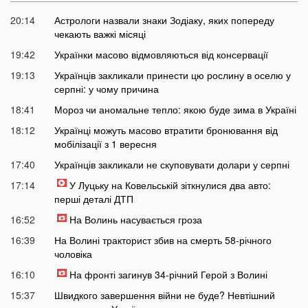
20:14
Астрологи назвали знаки Зодіаку, яких попереду
чекають важкі місяці
19:42
Українки масово відмовляються від консервації
19:13
Українців закликали принести цю рослину в оселю у
серпні: у чому причина
18:41
Мороз чи аномальне тепло: якою буде зима в Україні
18:12
Українці можуть масово втратити бронювання від
мобілізації з 1 вересня
17:40
Українців закликали не скуповувати долари у серпні
17:14
У Луцьку на Ковельській зіткнулися два авто:
перші деталі ДТП
16:52
На Волинь насувається гроза
16:39
На Волині тракторист збив на смерть 58-річного
чоловіка
16:10
На фронті загинув 34-річний Герой з Волині
15:37
Швидкого завершення війни не буде? Невтішний