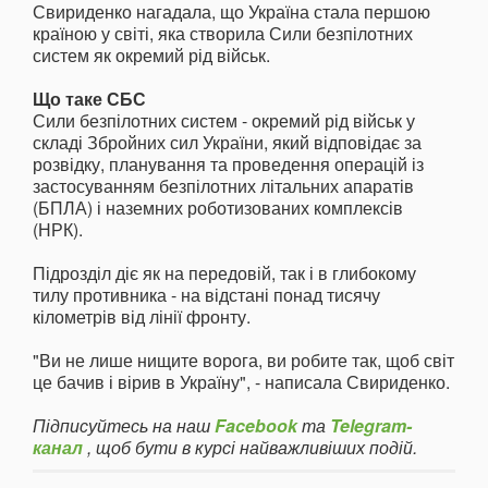
Свириденко нагадала, що Україна стала першою
країною у світі, яка створила Сили безпілотних
систем як окремий рід військ.
Що таке СБС
Сили безпілотних систем - окремий рід військ у
складі Збройних сил України, який відповідає за
розвідку, планування та проведення операцій із
застосуванням безпілотних літальних апаратів
(БПЛА) і наземних роботизованих комплексів
(НРК).
Підрозділ діє як на передовій, так і в глибокому
тилу противника - на відстані понад тисячу
кілометрів від лінії фронту.
"Ви не лише нищите ворога, ви робите так, щоб світ
це бачив і вірив в Україну", - написала Свириденко.
Підписуйтесь на наш
Facebook
та
Telegram-
канал
, щоб бути в курсі найважливіших подій.