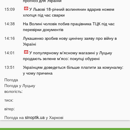
прогноз для України
15:09
У Львові 18-річний волинянин вдарив ножем
хлопця під час сварки
14:38
На Волині чоловік побив працівника ТЦК під час
перевірки документів
14:16
Лукашенко зробив нову цинічну заяву про війну в
Україні
14:01
У популярному м'ясному магазині у Луцьку
продають зелене м'ясо: покупці обурені
13:51
Українцям доведеться більше платити за комуналку:
у чому причина
Погода
13:30
На заході України у ТЦК масово забирали відстрочки
Погода у
Луцьку
у чоловіків: деталі
вологість:
13:01
Зʼявилися деталі нічної ДТП у Луцьку на
тиск:
Соборності
вітер:
12:55
У Луцьку утворився величезний затор: що сталося
Погода на
sinoptik.ua
у Харкові
12:35
Відомий російський музикант приїхав до України:
стало відомо, що він тут робить