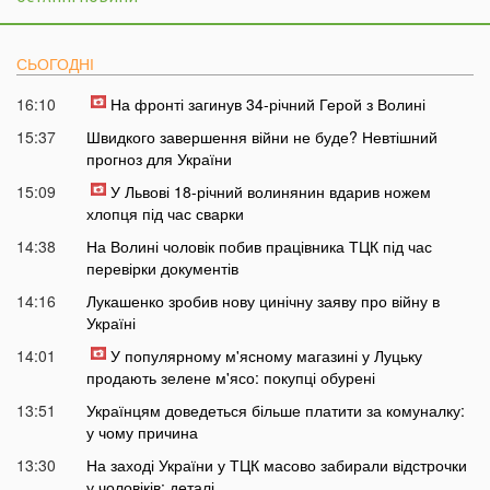
СЬОГОДНІ
16:10
На фронті загинув 34-річний Герой з Волині
15:37
Швидкого завершення війни не буде? Невтішний
прогноз для України
15:09
У Львові 18-річний волинянин вдарив ножем
хлопця під час сварки
14:38
На Волині чоловік побив працівника ТЦК під час
перевірки документів
14:16
Лукашенко зробив нову цинічну заяву про війну в
Україні
14:01
У популярному м'ясному магазині у Луцьку
продають зелене м'ясо: покупці обурені
13:51
Українцям доведеться більше платити за комуналку:
у чому причина
13:30
На заході України у ТЦК масово забирали відстрочки
у чоловіків: деталі