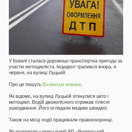
У Ковелі сталася дорожньо-транспортна пригода за
участю мотоцикліста. Інцидент трапився вчора, 4
червня, на вулиці Луцькій.
Про це пишуть
Волинські новини
.
Як відомо, на вулиці Луцькій зіткнулися авто і
мотоцикл. Водій двоколісного отримав тілесні
ушкодження. Його оглядали медики швидкої.
Також на місці події працювали правоохоронці.
Як розповіли у пресслужбі КП «Волинський