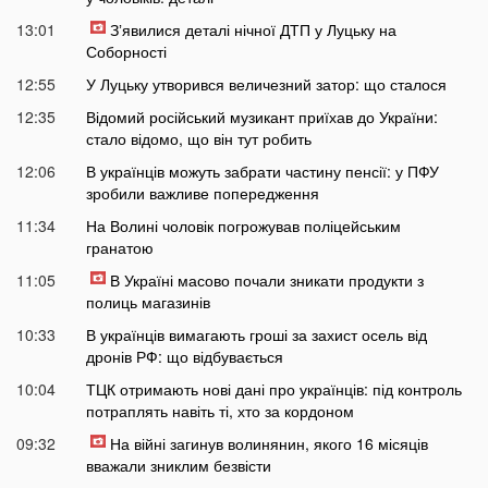
13:01
Зʼявилися деталі нічної ДТП у Луцьку на
Соборності
12:55
У Луцьку утворився величезний затор: що сталося
12:35
Відомий російський музикант приїхав до України:
стало відомо, що він тут робить
12:06
В українців можуть забрати частину пенсії: у ПФУ
зробили важливе попередження
11:34
На Волині чоловік погрожував поліцейським
гранатою
11:05
В Україні масово почали зникати продукти з
полиць магазинів
10:33
В українців вимагають гроші за захист осель від
дронів РФ: що відбувається
10:04
ТЦК отримають нові дані про українців: під контроль
потраплять навіть ті, хто за кордоном
09:32
На війні загинув волинянин, якого 16 місяців
вважали зниклим безвісти