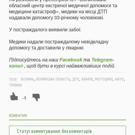
обласний центр екстреної медичної допомоги та
медицини катастроф», медики на місці ДТП
надавали допомогу 33-річному чоловікові.
У постраждалого виявили забої.
Медики надали постраждалому невідкладну
допомогу та доставили у лікарню
Підписуйтесь на наш
Facebook
та
Telegram-
канал
, щоб бути в курсі найважливіших подій.
,
,
,
,
,
,
ТЕГИ:
ВОЛИНЬ
ВОЛИНСЬКА ОБЛАСТЬ
ДТП
АВАРІЯ
МОТОЦИКЛ
АВТО
ТРАВМА
-1
КОМЕНТАРІ:
Статус коментування: без коментарів