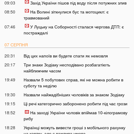
09:03
Захід України пішов під воду після потужних злив
08:50
На Волині зіткнулися бус та мотоцикл: є
травмований
07:46
У Луцьку на Соборності сталася чергова ДТП: є
постраждалі
07 СЕРПНЯ
20:31
Від цих напоїв ви будете спати як немовля
20:17
Три знаки Зодіаку несподівано розбагатіють
найближчим часом
19:49
Назвали 5 побутових справ, які не можна робити в
суботу та неділю
19:30
Назвали найжадібніших чоловіків за знаком Зодіаку
19:15
Ці речі категорично заборонено робити під час грози
18:52
На заході України чоловік впіймав 10-кілограмову
рибу
18:28
Українці можуть вивести гроші з мобільного рахунку
на картку, але є важлива умова