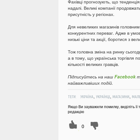
Фахівці прогнозують, що тенденці
надалі. Великі компанії продовжат
присутність у регіонах.
Для невеликих магазинів головним
конкурентних переваг. Адже в умов
низькі ціни та акції, боротися з в
Тож головна зміна на ринку сьогод
а в тому, що українська торгівля 
кількості великих гравців.
Підписуйтесь на наш
Facebook
т
найважливіших подій.
,
,
,
ТЕГИ:
УКРАЇНА
УКРАЇНЦІ
МАГАЗИНИ
МАЛЕ
Якщо Ви зауважили помилку, виділіть її 
редакцію
0