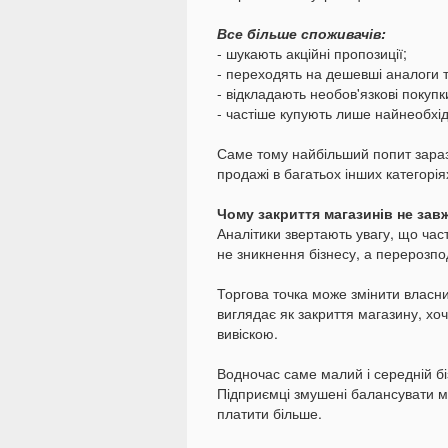
Все більше споживачів:
- шукають акційні пропозиції;
- переходять на дешевші аналоги т
- відкладають необов'язкові покупк
- частіше купують лише найнеобхід
Саме тому найбільший попит зараз 
продажі в багатьох інших категорі
Чому закриття магазинів не зав
Аналітики звертають увагу, що час
не зникнення бізнесу, а перерозпо
Торгова точка може змінити власн
виглядає як закриття магазину, хо
вивіскою.
Водночас саме малий і середній б
Підприємці змушені балансувати м
платити більше.