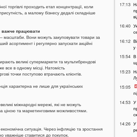
17:13
Н
ної торгівлі проходить етап концентрації, коли
п
рисутність, а малому бізнесу дедалі складніше
в
16:40
У
є важче працювати
с
— масштаби. Вони можуть закуповувати товари за
16:12
В
ий асортимент і регулярно запускати акційні
у
15:54
В
обирають великі супермаркети та мультибрендові
щ
е все в одному місці. Натомість
15:23
Н
ргові точки поступово втрачають клієнтів.
Л
нція характерна не лише для українських
15:05
п
14:53
У
еликі міжнародні мережі, які не можуть
п
за ціною та маркетинговими можливостями.
с
14:26
У
 економічна ситуація. Через інфляцію та зростання
р
чно уважніше ставитися до покупок.