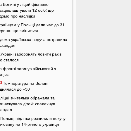
а Волині у ліцей фіктивно
рацевлаштували 12 осіб: що
ідомо про наслідки
країнцям у Польщі дали час до 31
ерпня: що зміниться
ідома українська ведуча потрапила
 скандал
 Україні заборонять ловити раків:
о сталося
а фронті загинув військовий з
уцька
Температура на Волині
іднялася до +50
 ліцеї вчителька ображала та
ринижувала дітей: спалахнув
кандал
 Польщі підлітки розпилили пекучу
ечовину на 14-річного українця