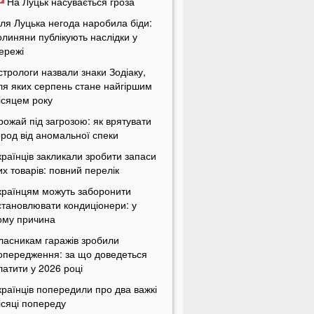
На Луцьк насувається гроза
іля Луцька негода наробила біди:
олиняни публікують наслідки у
ережі
стрологи назвали знаки Зодіаку,
ля яких серпень стане найгіршим
ісяцем року
рожай під загрозою: як врятувати
ород від аномальної спеки
країнців закликали зробити запаси
их товарів: повний перелік
країнцям можуть заборонити
становлювати кондиціонери: у
ому причина
ласникам гаражів зробили
опередження: за що доведеться
латити у 2026 році
країнців попередили про два важкі
ісяці попереду