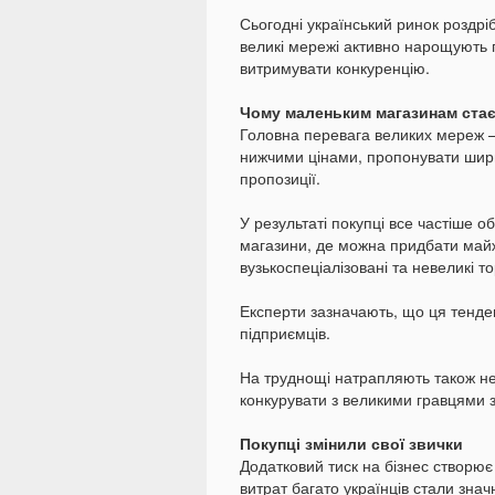
Сьогодні український ринок роздріб
великі мережі активно нарощують п
витримувати конкуренцію.
Чому маленьким магазинам ста
Головна перевага великих мереж 
нижчими цінами, пропонувати ширш
пропозиції.
У результаті покупці все частіше 
магазини, де можна придбати майж
вузькоспеціалізовані та невеликі то
Експерти зазначають, що ця тенде
підприємців.
На труднощі натрапляють також нев
конкурувати з великими гравцями 
Покупці змінили свої звички
Додатковий тиск на бізнес створює
витрат багато українців стали зна