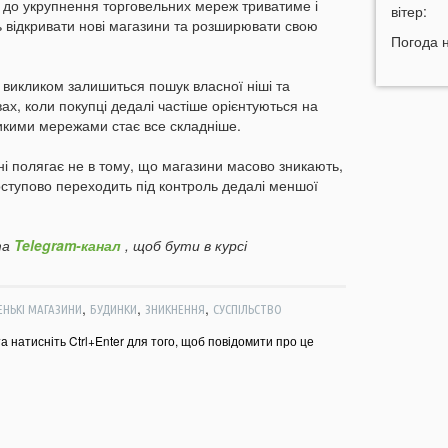
я до укрупнення торговельних мереж триватиме і
м
вітер:
ь відкривати нові магазини та розширювати свою
т
Погода 
11:07
У
б
 викликом залишиться пошук власної ніші та
ах, коли покупці дедалі частіше орієнтуються на
10:50
У
еликими мережами стає все складніше.
в
10:26
«
ні полягає не в тому, що магазини масово зникають,
м
поступово переходить під контроль дедалі меншої
м
п
а
Telegram-канал
, щоб бути в курсі
10:06
09:42
Н
д
,
,
,
НЬКІ МАГАЗИНИ
БУДИНКИ
ЗНИКНЕННЯ
СУСПІЛЬСТВО
09:34
Г
та натисніть Ctrl+Enter для того, щоб повідомити про це
с
09:20
У
а
09:05