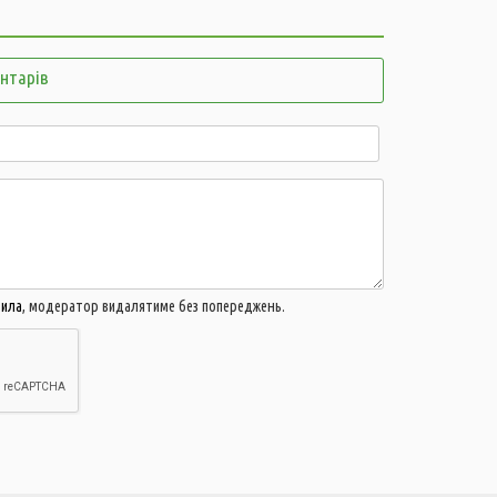
Г
б
05 СЕР
ентарів
21:32
У
20:21
Ц
4
н
19:51
О
щ
19:20
Щ
н
вила
, модератор видалятиме без попереджень.
18:40
В
о
о
18:09
м
г
17:38
Д