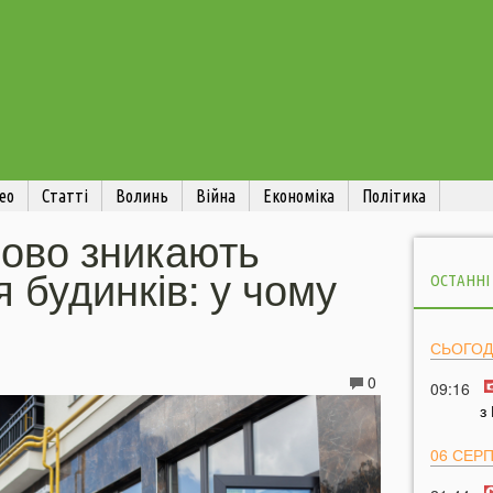
ео
Статті
Волинь
Війна
Економіка
Політика
сово зникають
я будинків: у чому
ОСТАННІ
СЬОГОД
0
09:16
з
06 СЕР