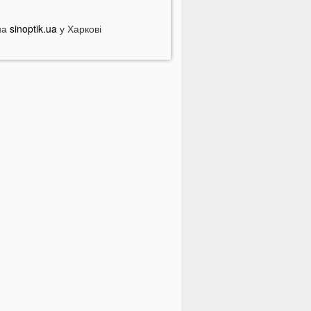
асштабна перевірка: кого це
оркнеться
на
sinoptik.ua
у Харкові
країну накриє потужна магнітна
уря: названі небезпечні дати
 Луцьку на Ковельській затримали
ійськового у СЗЧ
Смерть на дорозі не злякала
ажорів»: лучани продовжують
асово скаржитися на нічні
ерегони
На Світязі у воді помітили гадюку
а Волині у річці Стир знайшли тіло
итини
ромаду на Волині відключать від
вітла: відомі дати
країнців попереджають про
номалію 6 серпня
На Волині підтвердили загибель