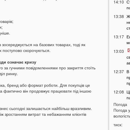
14:10
С
п
13:38
Ж
оварів;
н
и;
с
ніше.
13:17
Е
м
зосереджується на базових товарах, тоді як
ях поступово скорочуються.
13:03
с
жди означає кризу
а
то за гучними повідомленнями про закриття стоїть
12:37
В
діл ринку.
п
п
ика, бренд або формат роботи. Для покупців це
ча фактично він продовжує працювати під іншою
12:08
Ц
п
Погода
11:51
Н
ізнес сьогодні залишається найбільш вразливим.
Погода 
м
іж зростанням витрат та небажанням клієнтів
вологість
с
тиск:
11:36
П