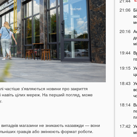
21:44
21:06
Б
в
м
20:16
А
д
м
19:44
В
г
19:15
У
ц
18:43
У
лі частіше з'являються новини про закриття
в
 і навіть цілих мереж. На перший погляд, може
ч
у.
18:14
В
п
п
і випадків магазини не зникають назавжди — вони
17:42
У
ильніших гравців або змінюють формат роботи.
м