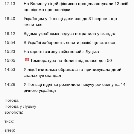
17:13
На Волині у ліцей фіктивно працевлаштували 12 осіб:
що відомо про наслідки
16:40
Українцям у Польщі дали час до 31 серпня: що
зміниться
16:12
Відома українська ведуча потрапила у скандал
15:54
В Україні заборонять ловити раків: що сталося
15:23
На фронті загинув військовий з Луцька
15:05
Температура на Волині піднялася до +50
14:53
У ліцеї вчителька ображала та принижувала дітей:
спалахнув скандал
14:26
У Польщі підлітки розпилили пекучу речовину на 14-
річного українця
14:10
Стало відомо, коли Волинь накриє потужна гроза із
Погода
градом
Погода у
Луцьку
вологість:
13:38
Жителів українських міст закликають не виходити
сьогодні на вулицю: що сталося
тиск:
13:17
Екстрасенс назвав дату початку мирних переговорів з
вітер: