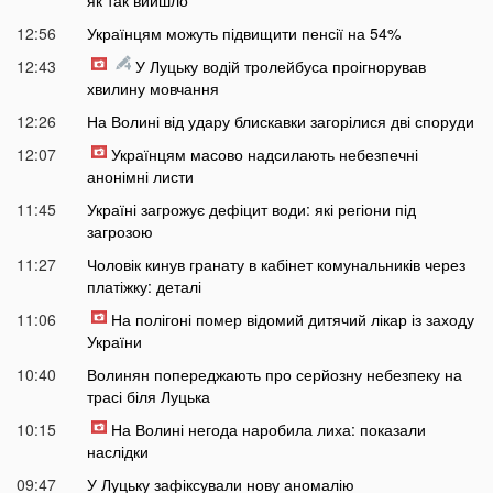
як так вийшло
12:56
Українцям можуть підвищити пенсії на 54%
12:43
У Луцьку водій тролейбуса проігнорував
хвилину мовчання
12:26
На Волині від удару блискавки загорілися дві споруди
12:07
Українцям масово надсилають небезпечні
анонімні листи
11:45
Україні загрожує дефіцит води: які регіони під
загрозою
11:27
Чоловік кинув гранату в кабінет комунальників через
платіжку: деталі
11:06
На полігоні помер відомий дитячий лікар із заходу
України
10:40
Волинян попереджають про серйозну небезпеку на
трасі біля Луцька
10:15
На Волині негода наробила лиха: показали
наслідки
09:47
У Луцьку зафіксували нову аномалію