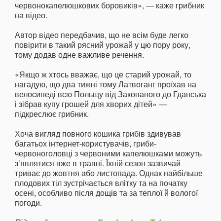
червонокапелюшкових боровиків», — каже грибник
на відео.
Автор відео передбачив, що не всім буде легко
повірити в такий рясний урожай у цю пору року,
тому додав одне важливе речення.
«Якщо ж хтось вважає, що це старий урожай, то
нагадую, що два тижні тому Латвоганг проїхав на
велосипеді всю Польщу від Закопаного до Гданська
і зібрав купу грошей для хворих дітей» —
підкреслює грибник.
Хоча вигляд повного кошика грибів здивував
багатьох інтернет-користувачів, гриби-
червоноголовці з червоними капелюшками можуть
з’являтися вже в травні. Їхній сезон зазвичай
триває до жовтня або листопада. Однак найбільше
плодових тіл зустрічається влітку та на початку
осені, особливо після дощів та за теплої й вологої
погоди.