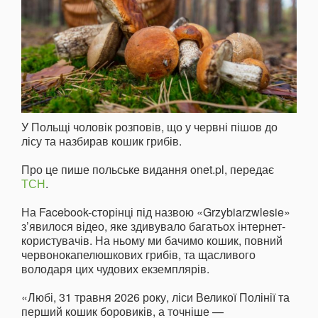
У Польщі чоловік розповів, що у червні пішов до
лісу та назбирав кошик грибів.
Про це пише польське видання onet.pl, передає
ТСН
.
На Facebook-сторінці під назвою «Grzybiarzwlesie»
з’явилося відео, яке здивувало багатьох інтернет-
користувачів. На ньому ми бачимо кошик, повний
червонокапелюшкових грибів, та щасливого
володаря цих чудових екземплярів.
«Любі, 31 травня 2026 року, ліси Великої Полінії та
перший кошик боровиків, а точніше —