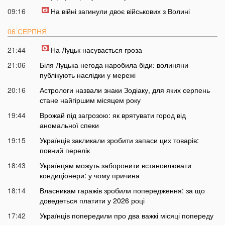
09:16
На війні загинули двоє військових з Волині
06 СЕРПНЯ
21:44
На Луцьк насувається гроза
21:06
Біля Луцька негода наробила біди: волиняни
публікують наслідки у мережі
20:16
Астрологи назвали знаки Зодіаку, для яких серпень
стане найгіршим місяцем року
19:44
Врожай під загрозою: як врятувати город від
аномальної спеки
19:15
Українців закликали зробити запаси цих товарів:
повний перелік
18:43
Українцям можуть заборонити встановлювати
кондиціонери: у чому причина
18:14
Власникам гаражів зробили попередження: за що
доведеться платити у 2026 році
17:42
Українців попередили про два важкі місяці попереду