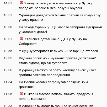
14:01
У популярному м'ясному магазині у Луцьку
продають зелене м'ясо: покупці обурені
13:51
Українцям доведеться більше платити за комуналку:
у чому причина
13:30
На заході України у ТЦК масово забирали відстрочки
у чоловіків: деталі
13:01
Зʼявилися деталі нічної ДТП у Луцьку на
Соборності
12:55
У Луцьку утворився величезний затор: що сталося
12:35
Відомий російський музикант приїхав до України:
стало відомо, що він тут робить
12:06
В українців можуть забрати частину пенсії: у ПФУ
зробили важливе попередження
11:34
На Волині чоловік погрожував поліцейським
гранатою
11:05
В Україні масово почали зникати продукти з
полиць магазинів
10:33
В українців вимагають гроші за захист осель від