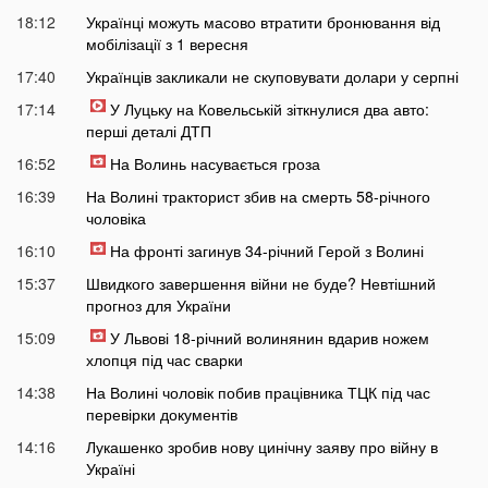
18:12
Українці можуть масово втратити бронювання від
мобілізації з 1 вересня
17:40
Українців закликали не скуповувати долари у серпні
17:14
У Луцьку на Ковельській зіткнулися два авто:
перші деталі ДТП
16:52
На Волинь насувається гроза
16:39
На Волині тракторист збив на смерть 58-річного
чоловіка
16:10
На фронті загинув 34-річний Герой з Волині
15:37
Швидкого завершення війни не буде? Невтішний
прогноз для України
15:09
У Львові 18-річний волинянин вдарив ножем
хлопця під час сварки
14:38
На Волині чоловік побив працівника ТЦК під час
перевірки документів
14:16
Лукашенко зробив нову цинічну заяву про війну в
Україні