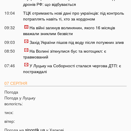
дронів РФ: що відбувається
10:04
ТЦК отримають нові дані про українців: під контроль
потраплять навіть ті, хто за кордоном
09:32
На війні загинув волинянин, якого 16 місяців
вважали зниклим безвісти
09:03
Захід України пішов під воду після потужних злив
08:50
На Волині зіткнулися бус та мотоцикл: є
травмований
07:46
У Луцьку на Соборності сталася чергова ДТП: є
постраждалі
07 СЕРПНЯ
Погода
20:31
Від цих напоїв ви будете спати як немовля
Погода у
Луцьку
20:17
Три знаки Зодіаку несподівано розбагатіють
вологість:
найближчим часом
тиск:
19:49
Назвали 5 побутових справ, які не можна робити в
вітер:
суботу та неділю
Погода на
sinoptik.ua
у Харкові