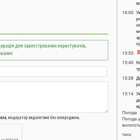
в
14:00
У
р
о
м
з
п
ерація для зареєстрованих користувачів,
13:53
ованих
13:40
Н
т
13:28
Д
р
13:14
У
д
в
Погода
12:45
У
вила
, модератор видалятиме без попереджень.
Погода 
п
вологість
с
тиск:
12:26
С