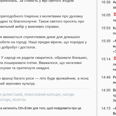
ереконань. За стійкість у вірі святого згодом
16:36
А
з
16:05
 преподобного Іларіона з молитвами про духовну
т
одині та благополуччя. Також святого просять про
авильний вибір у важливих справах.
15:53
К
п
ня вважається сприятливим днем для домашніх
15:35
«
роботи на городі. Наші предки вірили, що порядок у
м
 добробут і достаток.
«
. У народі не радили сваритися, ображати близьких,
15:14
та поширювати плітки. Вважалося, що негативні
л
осунки та притягнути невдачі.
п
14:46
Р
 вранці багато роси — літо буде врожайним, а ясна
я
ай зернових культур.
14:30
В
,
,
т
ОН ДАЛМАТСЬКИЙ
ПРАВОСЛАВНИЙ КАЛЕНДАР
НАРОДНІ
,
У
ЬОГОДНІ
МОЛИТВА
14:15
«
та натисніть Ctrl+Enter для того, щоб повідомити про це
В