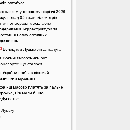
одія автобуса
кртелеком у першому півріччі 2026
оку: понад 95 тисяч кілометрів
птичної мережі, масштабна
одернізація інфраструктури та
ростання нових оптичних
ідключень
Вулицями Луцька літає папуга
а Волині заборонили рух
ранспорту: що сталося
о України приїхав відомий
осійський музикант
країнці масово платять за пальне
орожче, ніж мали б: що
ідбувається
країнців попередили про
у
Луцьку
овернення графіків відключень
:
вітла
кільки українці будуть платити за