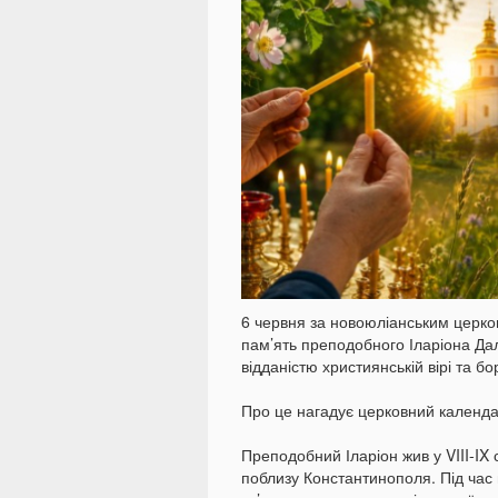
6 червня за новоюліанським церк
пам’ять преподобного Іларіона Да
відданістю християнській вірі та б
Про це нагадує церковний календа
Преподобний Іларіон жив у VIII-IX
поблизу Константинополя. Під час 