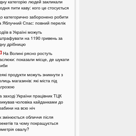
дну категорію людей закликали
одня пити каву: кого це стосується
о категорично заборонено робити
а Яблучний Спас: повний перелік
одіїв в Україні можуть
штрафувати на 1190 гривень за
дну дрібницю
На Волині рясно ростуть
аслюки: показали місце, де шукати
риби
еякі продукти можуть зникнути з
олиць магазинів: які міста під
агрозою
а заході України працівник ТЦК
рикував чоловіка кайданками до
рабини на всю ніч
к змінюється обличчя після
рекетів та чому покращується
иметрія овалу?