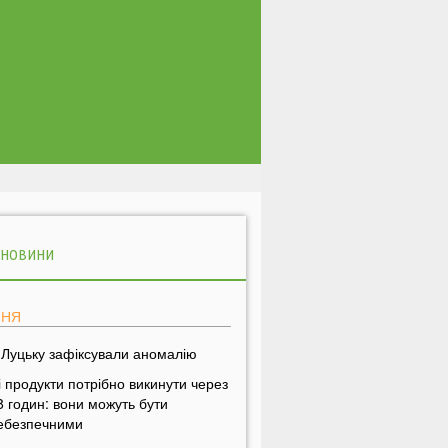
 НОВИНИ
ПНЯ
 Луцьку зафіксували аномалію
і продукти потрібно викинути через
8 годин: вони можуть бути
ебезпечними