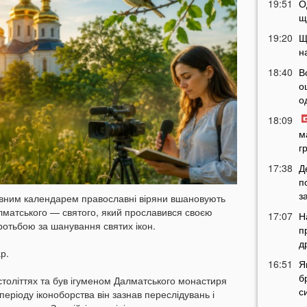
19:51
О
щ
19:20
Щ
н
18:40
В
о
о
18:09
м
г
17:38
Д
п
з
овним календарем православні віряни вшановують
лматського — святого, який прославився своєю
17:07
Н
оротьбою за шанування святих ікон.
п
д
р.
16:51
Я
б
 століттях та був ігуменом Далматського монастиря
с
періоду іконоборства він зазнав переслідувань і