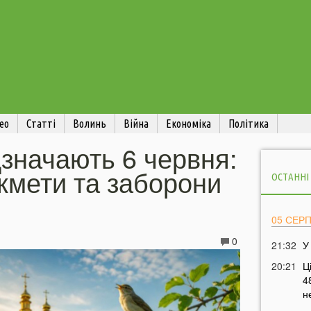
ео
Статті
Волинь
Війна
Економіка
Політика
дзначають 6 червня:
икмети та заборони
ОСТАННІ
05 СЕР
0
21:32
У
20:21
Ц
4
н