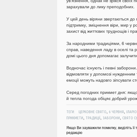
ув’язнення, однак не зрікся своїх п
зарахували до лику преподобних.
У цей день віряни звертаються до
підтримку, зміцнення віри, мир у р
захист від життєвих труднощів і пр
За народними традиціями, 6 черв
справ, наведення ладу в оселі та 
домі цього дня допомагає залучити
Водночас існують і певні заборони
відмовляти у допомозі нужденним 
емоції можуть надовго зіпсувати ст
Серед погодних прикмет дня: якщо
й тепла погода обіцяє добрий урож
,
,
ТЕГИ:
ЦЕРКОВНЕ СВЯТО
6 ЧЕРВНЯ
ІЛАРІ
,
,
,
ПРИКМЕТИ
ТРАДИЦІЇ
ЗАБОРОНИ
СВЯТО С
Якщо Ви зауважили помилку, виділіть її 
редакцію