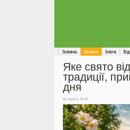
Головна
Новини
Блоги
Від
Яке свято ві
традиції, пр
дня
06 червня, 09:00