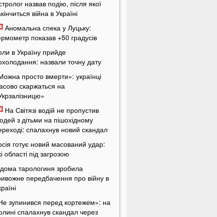
стролог назвав подію, після якої
акінчиться війна в Україні
Аномальна спека у Луцьку:
ермометр показав +50 градусів
оли в Україну прийде
охолодання: назвали точну дату
Можна просто вмерти»: українці
асово скаржаться на
Укрзалізницю»
На Світязі водій не пропустив
юдей з дітьми на пішохідному
ереході: спалахнув новий скандал
осія готує новий масований удар:
кі області під загрозою
ідома тарологиня зробила
ривожне передбачення про війну в
країні
Не зупинився перед кортежем»: на
олині спалахнув скандал через