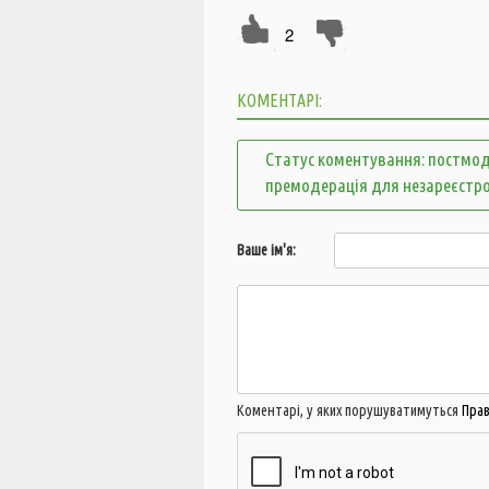
2
КОМЕНТАРІ:
Статус коментування: постмод
премодерація для незареєстр
Ваше ім'я:
Коментарі, у яких порушуватимуться
Пра