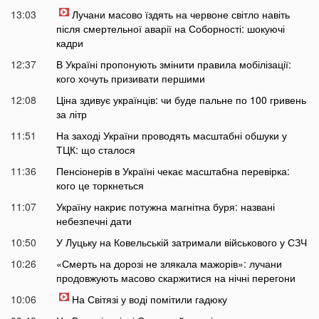
13:03
Лучани масово їздять на червоне світло навіть
після смертельної аварії на Соборності: шокуючі
кадри
12:37
В Україні пропонують змінити правила мобілізації:
кого хочуть призивати першими
12:08
Ціна здивує українців: чи буде пальне по 100 гривень
за літр
11:51
На заході України проводять масштабні обшуки у
ТЦК: що сталося
11:36
Пенсіонерів в Україні чекає масштабна перевірка:
кого це торкнеться
11:07
Україну накриє потужна магнітна буря: названі
небезпечні дати
10:50
У Луцьку на Ковельській затримали військового у СЗЧ
10:26
«Смерть на дорозі не злякала мажорів»: лучани
продовжують масово скаржитися на нічні перегони
10:06
На Світязі у воді помітили гадюку