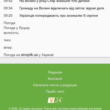
09:42
На Волині у річці Стир знайшли тіло дитини
09:34
Громаду на Волині відключать від світла: відомі дати
09:20
Українців попереджають про аномалію 6 серпня
09:05
Погода
На Волині підтвердили загибель Героя, який рік
Погода у
Луцьку
вважався зниклим безвісти
вологість:
05 СЕРПНЯ
тиск:
21:32
У Луцьку зафіксували аномалію
вітер:
20:21
Ці продукти потрібно викинути через 48 годин: вони
Погода на
sinoptik.ua
у Харкові
можуть бути небезпечними
19:51
Одну категорію людей закликали щодня пити каву:
кого це стосується
Редакція
19:20
Що категорично заборонено робити на Яблучний
Контакти
Спас: повний перелік
Написати листа у редакцію
18:40
Водіїв в Україні можуть оштрафувати на 1190 гривень
Прайс-лист
за одну дрібницю
18:09
На Волині рясно ростуть маслюки: показали
місце, де шукати гриби
© 2026. Усі права захищені. Повна або часткова перепублікація матеріалів