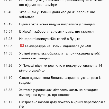
що відомо про наслідки
16:40
Українцям у Польщі дали час до 31 серпня: що
зміниться
16:12
Відома українська ведуча потрапила у скандал
15:54
В Україні заборонять ловити раків: що сталося
15:23
На фронті загинув військовий з Луцька
15:05
Температура на Волині піднялася до +50
14:53
У ліцеї вчителька ображала та принижувала дітей:
спалахнув скандал
14:26
У Польщі підлітки розпилили пекучу речовину на 14-
річного українця
14:10
Стало відомо, коли Волинь накриє потужна гроза із
градом
13:38
Жителів українських міст закликають не виходити
сьогодні на вулицю: що сталося
13:17
Екстрасенс назвав дату початку мирних переговорів з
РФ