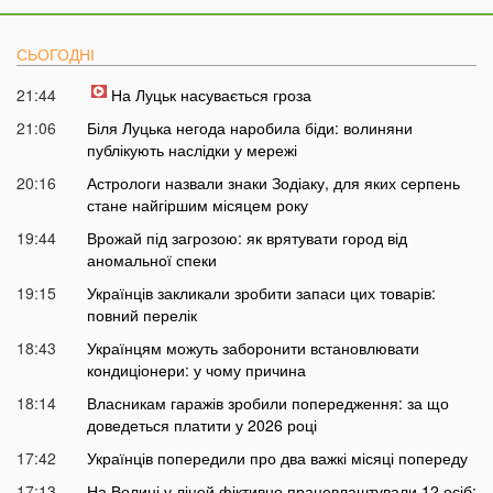
СЬОГОДНІ
21:44
На Луцьк насувається гроза
21:06
Біля Луцька негода наробила біди: волиняни
публікують наслідки у мережі
20:16
Астрологи назвали знаки Зодіаку, для яких серпень
стане найгіршим місяцем року
19:44
Врожай під загрозою: як врятувати город від
аномальної спеки
19:15
Українців закликали зробити запаси цих товарів:
повний перелік
18:43
Українцям можуть заборонити встановлювати
кондиціонери: у чому причина
18:14
Власникам гаражів зробили попередження: за що
доведеться платити у 2026 році
17:42
Українців попередили про два важкі місяці попереду
17:13
На Волині у ліцей фіктивно працевлаштували 12 осіб: