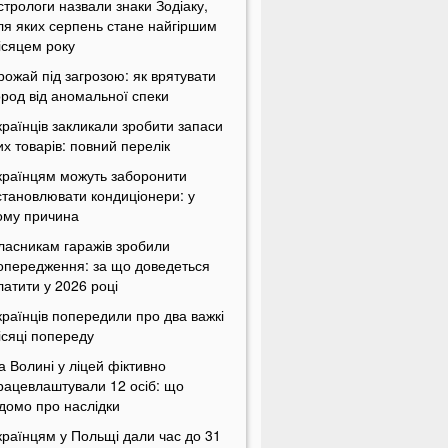
стрологи назвали знаки Зодіаку,
ля яких серпень стане найгіршим
ісяцем року
рожай під загрозою: як врятувати
ород від аномальної спеки
країнців закликали зробити запаси
их товарів: повний перелік
країнцям можуть заборонити
становлювати кондиціонери: у
ому причина
ласникам гаражів зробили
опередження: за що доведеться
латити у 2026 році
країнців попередили про два важкі
ісяці попереду
а Волині у ліцей фіктивно
рацевлаштували 12 осіб: що
ідомо про наслідки
країнцям у Польщі дали час до 31