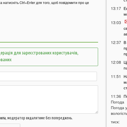
та натисніть Ctrl+Enter для того, щоб повідомити про це
13:17
Е
м
13:03
с
а
12:37
В
п
ерація для зареєстрованих користувачів,
п
ованих
12:08
Ц
п
11:51
Н
м
с
11:36
П
Погода
м
Погода 
т
вологість
11:07
У
вила
, модератор видалятиме без попереджень.
тиск:
б