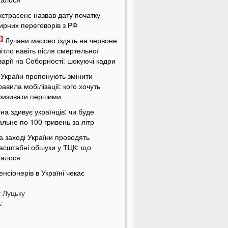
кстрасенс назвав дату початку
ирних переговорів з РФ
Лучани масово їздять на червоне
вітло навіть після смертельної
варії на Соборності: шокуючі кадри
 Україні пропонують змінити
равила мобілізації: кого хочуть
ризивати першими
іна здивує українців: чи буде
альне по 100 гривень за літр
а заході України проводять
асштабні обшуки у ТЦК: що
талося
енсіонерів в Україні чекає
асштабна перевірка: кого це
у
оркнеться
Луцьку
:
країну накриє потужна магнітна
уря: названі небезпечні дати