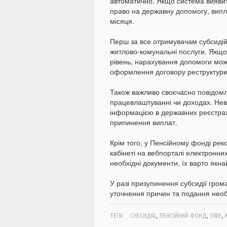
автоматично. Якщо система виявить
право на державну допомогу, випл
місяця.
Перш за все отримувачам субсидій 
житлово-комунальні послуги. Якщ
рівень, нарахування допомоги мож
оформлення договору реструктуриз
Також важливо своєчасно повідомлят
працевлаштуванні чи доходах. Нев
інформацією в державних реєстрах
припинення виплат.
Крім того, у Пенсійному фонді ре
кабінеті на вебпорталі електронни
необхідні документи, їх варто як
У разі призупинення субсидії гро
уточнення причин та подання необ
,
,
,
ТЕГИ:
СУБСИДІЯ
ПЕНСІЙНИЙ ФОНД
ПФУ