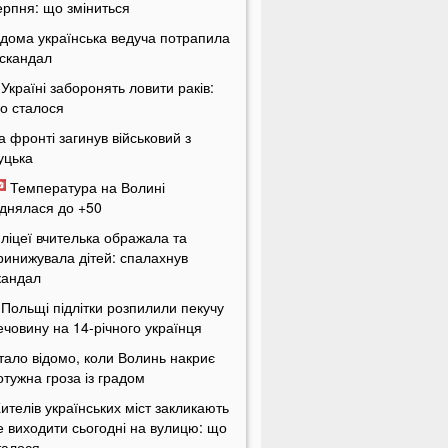
ерпня: що зміниться
ідома українська ведуча потрапила
 скандал
 Україні заборонять ловити раків:
о сталося
а фронті загинув військовий з
уцька
Температура на Волині
іднялася до +50
 ліцеї вчителька ображала та
ринижувала дітей: спалахнув
кандал
 Польщі підлітки розпилили пекучу
ечовину на 14-річного українця
тало відомо, коли Волинь накриє
отужна гроза із градом
ителів українських міст закликають
е виходити сьогодні на вулицю: що
талося