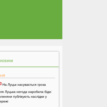
 НОВИНИ
ПНЯ
На Луцьк насувається гроза
іля Луцька негода наробила біди:
олиняни публікують наслідки у
ережі