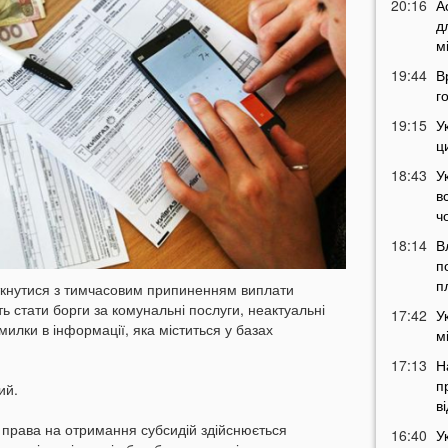
20:16
А
д
м
19:44
В
г
19:15
У
ц
18:43
У
в
ч
18:14
В
п
п
іткнутися з тимчасовим припиненням виплати
ь стати борги за комунальні послуги, неактуальні
17:42
У
илки в інформації, яка міститься у базах
м
17:13
Н
п
ий.
в
права на отримання субсидій здійснюється
16:40
У