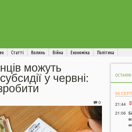
ео
Статті
Волинь
Війна
Економіка
Політика
їнців можуть
убсидії у червні:
ОСТАННІ
зробити
06 СЕР
0
21:44
21:06
Б
в
м