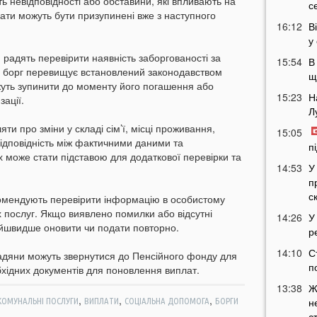
 невідповідності або обставини, які впливають на
с
ати можуть бути призупинені вже з наступного
16:12
В
у
радять перевірити наявність заборгованості за
15:54
В
о борг перевищує встановлений законодавством
щ
уть зупинити до моменту його погашення або
15:23
Н
ації.
Л
и про зміни у складі сім’ї, місці проживання,
15:05
ідповідність між фактичними даними та
п
 може стати підставою для додаткової перевірки та
14:53
У
п
с
комендують перевірити інформацію в особистому
х послуг. Якщо виявлено помилки або відсутні
14:26
У
найшвидше оновити чи подати повторно.
р
14:10
С
мадяни можуть звернутися до Пенсійного фонду для
п
хідних документів для поновлення виплат.
13:38
Ж
,
,
,
н
КОМУНАЛЬНІ ПОСЛУГИ
ВИПЛАТИ
СОЦІАЛЬНА ДОПОМОГА
БОРГИ
с