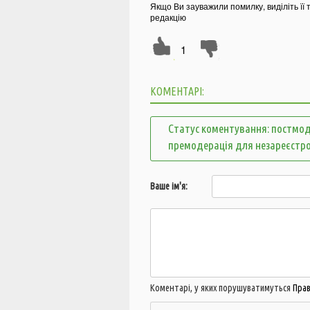
Якщо Ви зауважили помилку, виділіть її 
редакцію
1
КОМЕНТАРІ:
Статус коментування: постмод
премодерація для незареєстр
Ваше ім'я:
Коментарі, у яких порушуватимуться
Пра