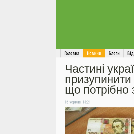
Головна
Новини
Блоги
Від
Частині укра
призупинити с
що потрібно 
06 червня, 16:21