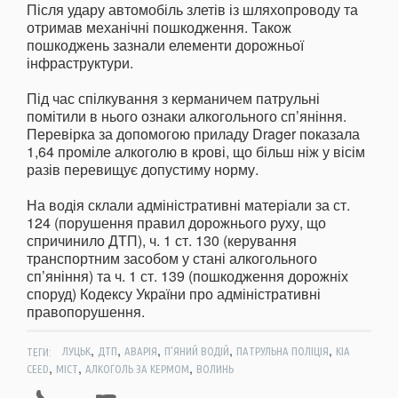
Після удару автомобіль злетів із шляхопроводу та
отримав механічні пошкодження. Також
пошкоджень зазнали елементи дорожньої
інфраструктури.
Під час спілкування з керманичем патрульні
помітили в нього ознаки алкогольного сп’яніння.
Перевірка за допомогою приладу Drager показала
1,64 проміле алкоголю в крові, що більш ніж у вісім
разів перевищує допустиму норму.
На водія склали адміністративні матеріали за ст.
124 (порушення правил дорожнього руху, що
спричинило ДТП), ч. 1 ст. 130 (керування
транспортним засобом у стані алкогольного
сп’яніння) та ч. 1 ст. 139 (пошкодження дорожніх
споруд) Кодексу України про адміністративні
правопорушення.
,
,
,
,
,
ТЕГИ:
ЛУЦЬК
ДТП
АВАРІЯ
П’ЯНИЙ ВОДІЙ
ПАТРУЛЬНА ПОЛІЦІЯ
KIA
,
,
,
CEED
МІСТ
АЛКОГОЛЬ ЗА КЕРМОМ
ВОЛИНЬ