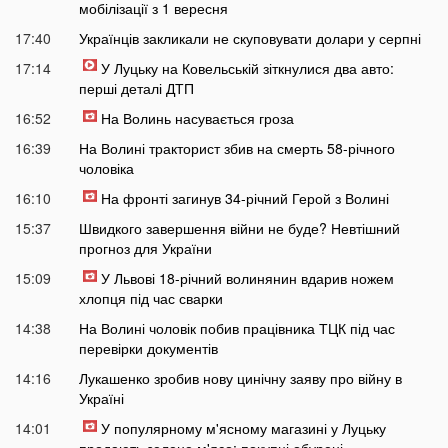
мобілізації з 1 вересня
17:40
Українців закликали не скуповувати долари у серпні
17:14
У Луцьку на Ковельській зіткнулися два авто:
перші деталі ДТП
16:52
На Волинь насувається гроза
16:39
На Волині тракторист збив на смерть 58-річного
чоловіка
16:10
На фронті загинув 34-річний Герой з Волині
15:37
Швидкого завершення війни не буде? Невтішний
прогноз для України
15:09
У Львові 18-річний волинянин вдарив ножем
хлопця під час сварки
14:38
На Волині чоловік побив працівника ТЦК під час
перевірки документів
14:16
Лукашенко зробив нову цинічну заяву про війну в
Україні
14:01
У популярному м'ясному магазині у Луцьку