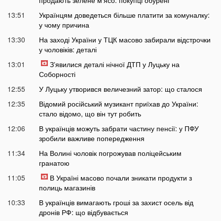
продають зелене м'ясо: покупці обурені
13:51
Українцям доведеться більше платити за комуналку:
у чому причина
13:30
На заході України у ТЦК масово забирали відстрочки
у чоловіків: деталі
13:01
Зʼявилися деталі нічної ДТП у Луцьку на
Соборності
12:55
У Луцьку утворився величезний затор: що сталося
12:35
Відомий російський музикант приїхав до України:
стало відомо, що він тут робить
12:06
В українців можуть забрати частину пенсії: у ПФУ
зробили важливе попередження
11:34
На Волині чоловік погрожував поліцейським
гранатою
11:05
В Україні масово почали зникати продукти з
полиць магазинів
10:33
В українців вимагають гроші за захист осель від
дронів РФ: що відбувається