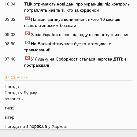
10:04
ТЦК отримають нові дані про українців: під контроль
потраплять навіть ті, хто за кордоном
09:32
На війні загинув волинянин, якого 16 місяців
вважали зниклим безвісти
09:03
Захід України пішов під воду після потужних злив
08:50
На Волині зіткнулися бус та мотоцикл: є
травмований
07:46
У Луцьку на Соборності сталася чергова ДТП: є
постраждалі
07 СЕРПНЯ
Погода
20:31
Від цих напоїв ви будете спати як немовля
Погода у
Луцьку
20:17
Три знаки Зодіаку несподівано розбагатіють
вологість:
найближчим часом
тиск:
19:49
Назвали 5 побутових справ, які не можна робити в
вітер:
суботу та неділю
Погода на
sinoptik.ua
у Харкові
19:30
Назвали найжадібніших чоловіків за знаком Зодіаку