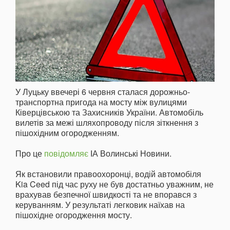
У Луцьку ввечері 6 червня сталася дорожньо-
транспортна пригода на мосту між вулицями
Ківерцівською та Захисників України. Автомобіль
вилетів за межі шляхопроводу після зіткнення з
пішохідним огородженням.
Про це
повідомляє
ІА Волинські Новини.
Як встановили правоохоронці, водій автомобіля
Kia Ceed під час руху не був достатньо уважним, не
врахував безпечної швидкості та не впорався з
керуванням. У результаті легковик наїхав на
пішохідне огородження мосту.