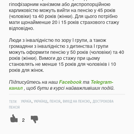
гіпофізарним нанізмом або диспропорційною
карликовістю можуть вийти на пенсію у 45 років
(чоловіки) та 40 років (жінки). Для цього потрібно
мати щонайменше 20 і 15 років страхового стажу
відповідно.
Люди з інвалідністю по зору I групи, а також
громадяни з інвалідністю з дитинства I групи
можуть оформити пенсію у 50 років (чоловіки) та 40
років (жінки). Вимоги до стажу при цьому
становлять не менше 15 років для чоловіків і 10
років для жінок.
Підписуйтесь на наш
Facebook
та
Telegram-
канал
, щоб бути в курсі найважливіших подій.
,
,
,
,
ТЕГИ:
УКРАЇА
УКРАЇНЦІ
ПЕНСІЯ
ВИХІД НА ПЕНСІЮ
ДОСТРОКОВА
ПЕНСІЯ
2