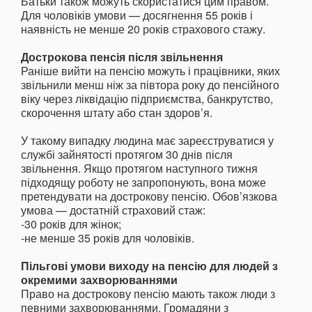
Батьки також можуть скористатися цим правом.
Для чоловіків умови — досягнення 55 років і
наявність не менше 20 років страхового стажу.
Дострокова пенсія після звільнення
Раніше вийти на пенсію можуть і працівники, яких
звільнили менш ніж за півтора року до пенсійного
віку через ліквідацію підприємства, банкрутство,
скорочення штату або стан здоров’я.
У такому випадку людина має зареєструватися у
службі зайнятості протягом 30 днів після
звільнення. Якщо протягом наступного тижня
підходящу роботу не запропонують, вона може
претендувати на дострокову пенсію. Обов’язкова
умова — достатній страховий стаж:
-30 років для жінок;
-не менше 35 років для чоловіків.
Пільгові умови виходу на пенсію для людей з
окремими захворюваннями
Право на дострокову пенсію мають також люди з
певними захворюваннями. Громадяни з