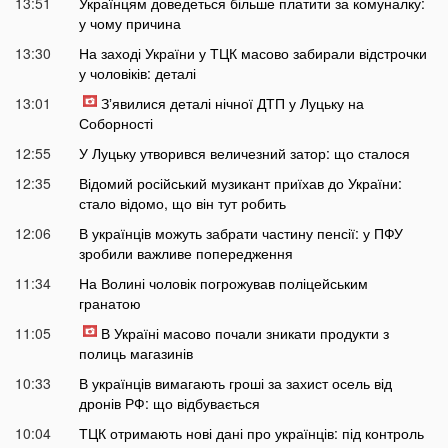
13:51
Українцям доведеться більше платити за комуналку:
у чому причина
13:30
На заході України у ТЦК масово забирали відстрочки
у чоловіків: деталі
13:01
Зʼявилися деталі нічної ДТП у Луцьку на
Соборності
12:55
У Луцьку утворився величезний затор: що сталося
12:35
Відомий російський музикант приїхав до України:
стало відомо, що він тут робить
12:06
В українців можуть забрати частину пенсії: у ПФУ
зробили важливе попередження
11:34
На Волині чоловік погрожував поліцейським
гранатою
11:05
В Україні масово почали зникати продукти з
полиць магазинів
10:33
В українців вимагають гроші за захист осель від
дронів РФ: що відбувається
10:04
ТЦК отримають нові дані про українців: під контроль