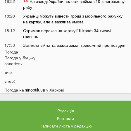
18:52
На заході України чоловік впіймав 10-кілограмову
рибу
18:28
Українці можуть вивести гроші з мобільного рахунку
на картку, але є важлива умова
18:12
Отримав переказ на картку? Штраф 34 тисячі
гривень
17:53
Затяжна війна та важка зима: тривожний прогноз для
України
Погода
Погода у
Луцьку
17:36
На Волині військові ТЦК вибили вікно авто у
вологість:
присутності поліції
тиск:
17:11
На Волині жінка під час сварки вдарила чоловіка
ножем: чим усе закінчилося
вітер:
16:38
Стало відомо, чи накриє Волинь негода найближчим
Погода на
sinoptik.ua
у Харкові
часом
16:10
До Луцька «на щиті» повернеться 43-річний Герой
Редакція
15:51
ПриватБанк списує з карток українців по 200 гривень:
у чому причина
Контакти
Написати листа у редакцію
15:26
Працівники «Нової пошти» шваброю виштовхали