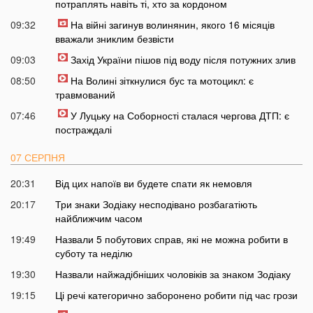
потраплять навіть ті, хто за кордоном
09:32
На війні загинув волинянин, якого 16 місяців
вважали зниклим безвісти
09:03
Захід України пішов під воду після потужних злив
08:50
На Волині зіткнулися бус та мотоцикл: є
травмований
07:46
У Луцьку на Соборності сталася чергова ДТП: є
постраждалі
07 СЕРПНЯ
20:31
Від цих напоїв ви будете спати як немовля
20:17
Три знаки Зодіаку несподівано розбагатіють
найближчим часом
19:49
Назвали 5 побутових справ, які не можна робити в
суботу та неділю
19:30
Назвали найжадібніших чоловіків за знаком Зодіаку
19:15
Ці речі категорично заборонено робити під час грози