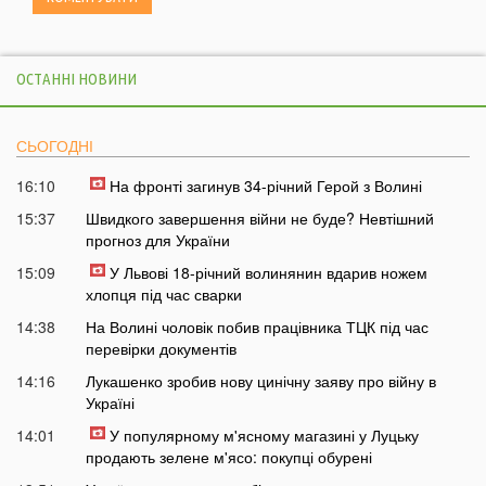
ОСТАННІ НОВИНИ
СЬОГОДНІ
16:10
На фронті загинув 34-річний Герой з Волині
15:37
Швидкого завершення війни не буде? Невтішний
прогноз для України
15:09
У Львові 18-річний волинянин вдарив ножем
хлопця під час сварки
14:38
На Волині чоловік побив працівника ТЦК під час
перевірки документів
14:16
Лукашенко зробив нову цинічну заяву про війну в
Україні
14:01
У популярному м'ясному магазині у Луцьку
продають зелене м'ясо: покупці обурені