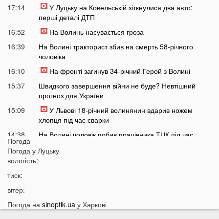
17:14
У Луцьку на Ковельській зіткнулися два авто:
перші деталі ДТП
16:52
На Волинь насувається гроза
16:39
На Волині тракторист збив на смерть 58-річного
чоловіка
16:10
На фронті загинув 34-річний Герой з Волині
15:37
Швидкого завершення війни не буде? Невтішний
прогноз для України
15:09
У Львові 18-річний волинянин вдарив ножем
хлопця під час сварки
14:38
На Волині чоловік побив працівника ТЦК під час
Погода
перевірки документів
Погода у
Луцьку
14:16
Лукашенко зробив нову цинічну заяву про війну в
вологість:
Україні
тиск:
14:01
У популярному м'ясному магазині у Луцьку
вітер:
продають зелене м'ясо: покупці обурені
Погода на
sinoptik.ua
у Харкові
13:51
Українцям доведеться більше платити за комуналку:
у чому причина