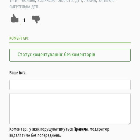
,
,
,
,
,
ТЕГИ:
ВОЛИНЬ
ВОЛИНСЬКА ОБЛАСТЬ
ДТП
АВАРІЯ
ЗАГИБЕЛЬ
СМЕРТЕЛЬНА ДТП
1
КОМЕНТАРІ:
Статус коментування: без коментарів
Ваше ім'я:
Коментарі, у яких порушуватимуться
Правила
, модератор
видалятиме без попереджень.