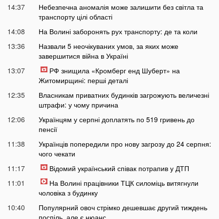
14:37
Небезпечна аномалія може залишити без світла та
транспорту цілі області
14:08
На Волині заборонять рух транспорту: де та коли
13:36
Назвали 5 неочікуваних умов, за яких може
завершитися війна в Україні
13:07
РФ знищила «Кромберг енд Шуберт» на
Житомирщині: перші деталі
12:35
Власникам приватних будинків загрожують величезні
штрафи: у чому причина
12:06
Українцям у серпні доплатять по 519 гривень до
пенсії
11:38
Українців попередили про нову загрозу до 24 серпня:
чого чекати
11:17
Відомий український співак потрапив у ДТП
11:01
На Волині працівники ТЦК силоміць витягнули
чоловіка з будинку
10:40
Популярний овоч стрімко дешевшає другий тиждень
поспіль, але є нюанс