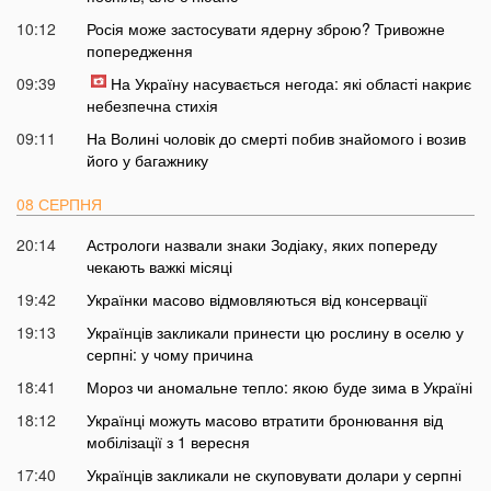
10:12
Росія може застосувати ядерну зброю? Тривожне
попередження
09:39
На Україну насувається негода: які області накриє
небезпечна стихія
09:11
На Волині чоловік до смерті побив знайомого і возив
його у багажнику
08 СЕРПНЯ
20:14
Астрологи назвали знаки Зодіаку, яких попереду
чекають важкі місяці
19:42
Українки масово відмовляються від консервації
19:13
Українців закликали принести цю рослину в оселю у
серпні: у чому причина
18:41
Мороз чи аномальне тепло: якою буде зима в Україні
18:12
Українці можуть масово втратити бронювання від
мобілізації з 1 вересня
17:40
Українців закликали не скуповувати долари у серпні