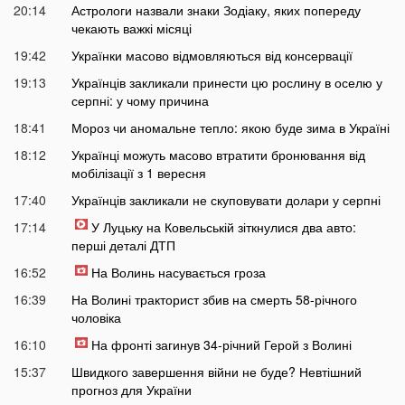
20:14
Астрологи назвали знаки Зодіаку, яких попереду
чекають важкі місяці
19:42
Українки масово відмовляються від консервації
19:13
Українців закликали принести цю рослину в оселю у
серпні: у чому причина
18:41
Мороз чи аномальне тепло: якою буде зима в Україні
18:12
Українці можуть масово втратити бронювання від
мобілізації з 1 вересня
17:40
Українців закликали не скуповувати долари у серпні
17:14
У Луцьку на Ковельській зіткнулися два авто:
перші деталі ДТП
16:52
На Волинь насувається гроза
16:39
На Волині тракторист збив на смерть 58-річного
чоловіка
16:10
На фронті загинув 34-річний Герой з Волині
15:37
Швидкого завершення війни не буде? Невтішний
прогноз для України