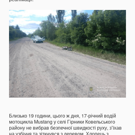
Близько 19 години, цього ж дня, 17-річний водій
мотоцикла Mustang у селі Гірники Ковельського
району не вибрав безпечної швидкості руху, зʼїхав
на узбіччя та зіткнувся з деревом. Хлопець з