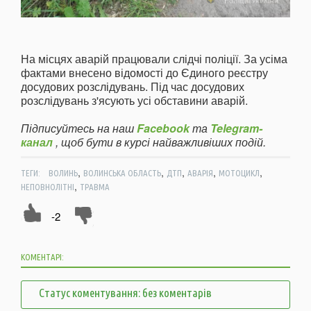
На місцях аварій працювали слідчі поліції. За усіма
фактами внесено відомості до Єдиного реєстру
досудових розслідувань. Під час досудових
розслідувань з'ясують усі обставини аварій.
Підписуйтесь на наш
Facebook
та
Telegram-
канал
, щоб бути в курсі найважливіших подій.
,
,
,
,
,
ТЕГИ:
ВОЛИНЬ
ВОЛИНСЬКА ОБЛАСТЬ
ДТП
АВАРІЯ
МОТОЦИКЛ
,
НЕПОВНОЛІТНІ
ТРАВМА
-2
КОМЕНТАРІ:
Статус коментування: без коментарів