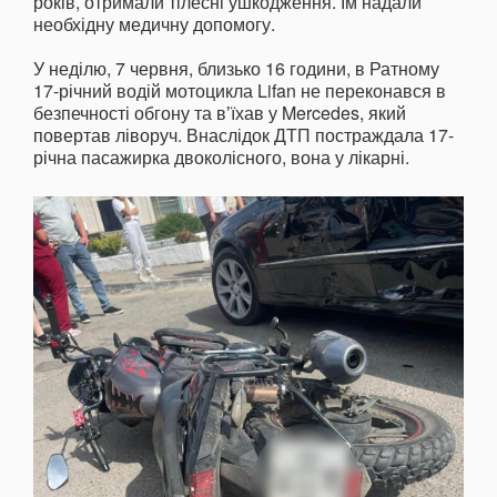
років, отримали тілесні ушкодження. Їм надали
необхідну медичну допомогу.
У неділю, 7 червня, близько 16 години, в Ратному
17-річний водій мотоцикла Lifan не переконався в
безпечності обгону та вʼїхав у Mercedes, який
повертав ліворуч. Внаслідок ДТП постраждала 17-
річна пасажирка двоколісного, вона у лікарні.