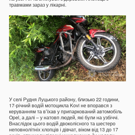
травмами зараз у лікарні.
У селі Рудня Луцького району, близько 22 години,
17-річний водій мотоцикла Kovi не впорався з
керуванням та вʼїхав у припаркований автомобіль
Opel, а далі – у натовп людей, які були на узбіччі.
Внаслідок цього водій двоколісного та шестеро
неповнолітніх хлопців і дівчат, віком від 13 до 17