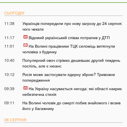
СЬОГОДНІ
11:38
Українців попередили про нову загрозу до 24 серпня:
чого чекати
11:17
Відомий український співак потрапив у ДТП
11:01
На Волині працівники ТЦК силоміць витягнули
чоловіка з будинку
10:40
Популярний овоч стрімко дешевшає другий тиждень
поспіль, але є нюанс
10:12
Росія може застосувати ядерну зброю? Тривожне
попередження
09:39
На Україну насувається негода: які області накриє
небезпечна стихія
09:11
На Волині чоловік до смерті побив знайомого і возив
його у багажнику
08 СЕРПНЯ