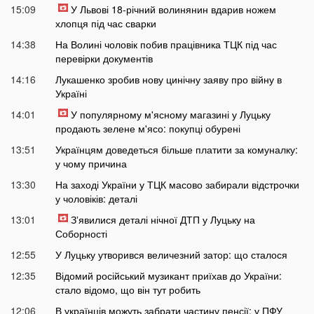
15:09
У Львові 18-річний волинянин вдарив ножем
хлопця під час сварки
14:38
На Волині чоловік побив працівника ТЦК під час
перевірки документів
14:16
Лукашенко зробив нову цинічну заяву про війну в
Україні
14:01
У популярному м'ясному магазині у Луцьку
продають зелене м'ясо: покупці обурені
13:51
Українцям доведеться більше платити за комуналку:
у чому причина
13:30
На заході України у ТЦК масово забирали відстрочки
у чоловіків: деталі
13:01
Зʼявилися деталі нічної ДТП у Луцьку на
Соборності
12:55
У Луцьку утворився величезний затор: що сталося
12:35
Відомий російський музикант приїхав до України:
стало відомо, що він тут робить
12:06
В українців можуть забрати частину пенсії: у ПФУ