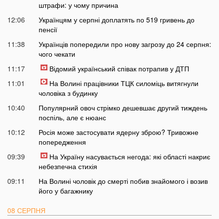
штрафи: у чому причина
12:06
Українцям у серпні доплатять по 519 гривень до
пенсії
11:38
Українців попередили про нову загрозу до 24 серпня:
чого чекати
11:17
Відомий український співак потрапив у ДТП
11:01
На Волині працівники ТЦК силоміць витягнули
чоловіка з будинку
10:40
Популярний овоч стрімко дешевшає другий тиждень
поспіль, але є нюанс
10:12
Росія може застосувати ядерну зброю? Тривожне
попередження
09:39
На Україну насувається негода: які області накриє
небезпечна стихія
09:11
На Волині чоловік до смерті побив знайомого і возив
його у багажнику
08 СЕРПНЯ