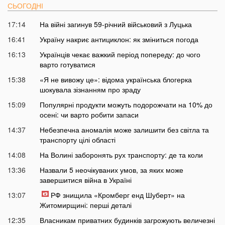
СЬОГОДНІ
17:14
На війні загинув 59-річний військовий з Луцька
16:41
Україну накриє антициклон: як зміниться погода
16:13
Українців чекає важкий період попереду: до чого
варто готуватися
15:38
«Я не вивожу це»: відома українська блогерка
шокувала зізнанням про зраду
15:09
Популярні продукти можуть подорожчати на 10% до
осені: чи варто робити запаси
14:37
Небезпечна аномалія може залишити без світла та
транспорту цілі області
14:08
На Волині заборонять рух транспорту: де та коли
13:36
Назвали 5 неочікуваних умов, за яких може
завершитися війна в Україні
13:07
РФ знищила «Кромберг енд Шуберт» на
Житомирщині: перші деталі
12:35
Власникам приватних будинків загрожують величезні