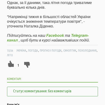
Однак, за її даними, така літня погода триватиме
буквально кілька днів.
"Наприкінці тижня в більшості областей України
очікується зниження температури повітря", -
уточнила Наталка Діденко.
Підписуйтесь на наш
Facebook
та
Telegram-
канал
, щоб бути в курсі найважливіших подій.
,
,
,
,
,
ТЕГИ:
УКРАЇНА
ПОГОДА
ПРОГНОЗ ПОГОДИ
СИНОПТИК
ПОХОЛОДАННЯ
ЛІТО
1
КОМЕНТАРІ:
Статус коментування: без коментарів
Ваше ім'я: