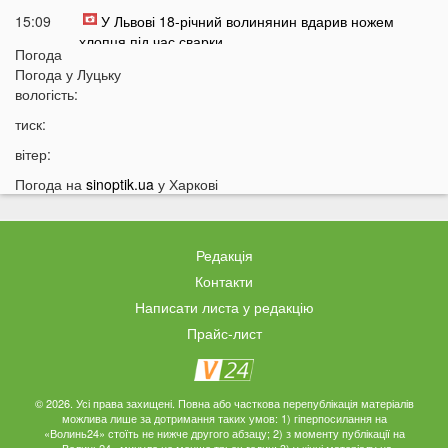
15:09
У Львові 18-річний волинянин вдарив ножем
хлопця під час сварки
Погода
14:38
На Волині чоловік побив працівника ТЦК під час
Погода у
Луцьку
перевірки документів
вологість:
14:16
Лукашенко зробив нову цинічну заяву про війну в
тиск:
Україні
вітер:
14:01
У популярному м'ясному магазині у Луцьку
Погода на
sinoptik.ua
у Харкові
продають зелене м'ясо: покупці обурені
13:51
Українцям доведеться більше платити за комуналку:
у чому причина
Редакція
13:30
На заході України у ТЦК масово забирали відстрочки
Контакти
у чоловіків: деталі
Написати листа у редакцію
13:01
Зʼявилися деталі нічної ДТП у Луцьку на
Прайс-лист
Соборності
12:55
У Луцьку утворився величезний затор: що сталося
12:35
Відомий російський музикант приїхав до України:
© 2026. Усі права захищені. Повна або часткова перепублікація матеріалів
можлива лише за дотримання таких умов: 1) гіперпосилання на
стало відомо, що він тут робить
«Волинь24» стоїть не нижче другого абзацу; 2) з моменту публікації на