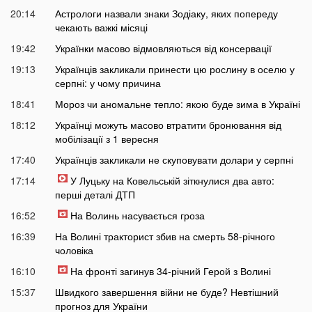
20:14
Астрологи назвали знаки Зодіаку, яких попереду
чекають важкі місяці
19:42
Українки масово відмовляються від консервації
19:13
Українців закликали принести цю рослину в оселю у
серпні: у чому причина
18:41
Мороз чи аномальне тепло: якою буде зима в Україні
18:12
Українці можуть масово втратити бронювання від
мобілізації з 1 вересня
17:40
Українців закликали не скуповувати долари у серпні
17:14
У Луцьку на Ковельській зіткнулися два авто:
перші деталі ДТП
16:52
На Волинь насувається гроза
16:39
На Волині тракторист збив на смерть 58-річного
чоловіка
16:10
На фронті загинув 34-річний Герой з Волині
15:37
Швидкого завершення війни не буде? Невтішний
прогноз для України