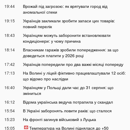
19:44
Врожай під загрозою: як врятувати город від
аномальної спеки
19:15
Українців закликали зробити запаси цих товарів:
повний перелік
18:43
Українцям можуть заборонити встановлювати
кондиціонери: у чому причина
18:14
Власникам гаражів зробили попередження: за що
доведеться платити у 2026 році
17:42
Українців попередили про два важкі місяці попереду
17:13
На Волині у ліцей фіктивно працевлаштували 12 осіб:
що відомо про наслідки
16:40
Українцям у Польщі дали час до 31 серпня: що
зміниться
16:12
Відома українська ведуча потрапила у скандал
15:54
В Україні заборонять ловити раків: що сталося
15:23
На фронті загинув військовий з Луцька
15:05
Температура на Волині піднялася до +50