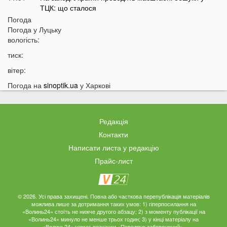
ТЦК: що сталося
Погода
11:36
Пенсіонерів в Україні чекає масштабна перевірка:
Погода у
Луцьку
кого це торкнеться
вологість:
11:07
Україну накриє потужна магнітна буря: названі
тиск:
небезпечні дати
вітер:
10:50
У Луцьку на Ковельській затримали військового у СЗЧ
Погода на
sinoptik.ua
у Харкові
10:26
«Смерть на дорозі не злякала мажорів»: лучани
продовжують масово скаржитися на нічні перегони
10:06
На Світязі у воді помітили гадюку
Редакція
09:42
На Волині у річці Стир знайшли тіло дитини
Контакти
09:34
Громаду на Волині відключать від світла: відомі дати
Написати листа у редакцію
09:20
Українців попереджають про аномалію 6 серпня
Прайс-лист
09:05
На Волині підтвердили загибель Героя, який рік
вважався зниклим безвісти
© 2026. Усі права захищені. Повна або часткова перепублікація матеріалів
можлива лише за дотримання таких умов: 1) гіперпосилання на
05 СЕРПНЯ
«Волинь24» стоїть не нижче другого абзацу; 2) з моменту публікації на
«Волинь24» минуло не менше трьох годин; 3) у кінці матеріалу на
21:32
У Луцьку зафіксували аномалію
«Волинь24» немає позначки «Передрук заборонений».