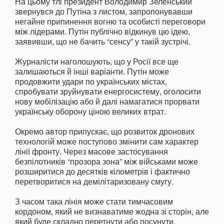
На цьому тлі президент Володимир Зеленський
звернувся до Путіна з листом, запропонувавши
негайне припинення вогню та особисті переговори
між лідерами. Путін публічно відкинув цю ідею,
заявивши, що не бачить “сенсу” у такій зустрічі.
Журналісти наголошують, що у Росії все ще
залишаються й інші варіанти. Путін може
продовжити удари по українських містах,
спробувати зруйнувати енергосистему, оголосити
нову мобілізацію або й далі намагатися прорвати
українську оборону ціною великих втрат.
Окремо автор припускає, що розвиток дронових
технологій може поступово змінити сам характер
лінії фронту. Через масове застосування
безпілотників “прозора зона” між військами може
розширитися до десятків кілометрів і фактично
перетворитися на демілітаризовану смугу.
З часом така лінія може стати тимчасовим
кордоном, який не визнаватиме жодна зі сторін, але
який буде складно перетнути або посунути.