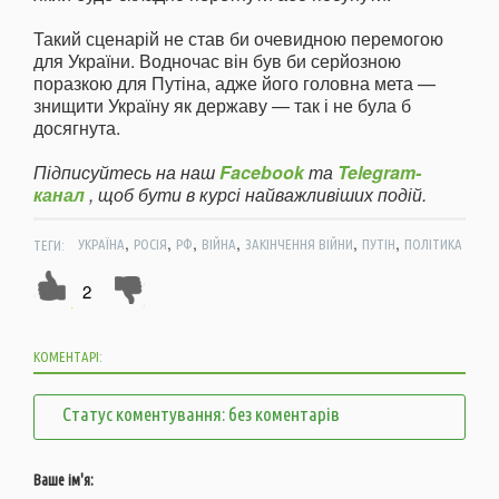
Такий сценарій не став би очевидною перемогою
для України. Водночас він був би серйозною
поразкою для Путіна, адже його головна мета —
знищити Україну як державу — так і не була б
досягнута.
Підписуйтесь на наш
Facebook
та
Telegram-
канал
, щоб бути в курсі найважливіших подій.
,
,
,
,
,
,
ТЕГИ:
УКРАЇНА
РОСІЯ
РФ
ВІЙНА
ЗАКІНЧЕННЯ ВІЙНИ
ПУТІН
ПОЛІТИКА
2
КОМЕНТАРІ:
Статус коментування: без коментарів
Ваше ім'я: