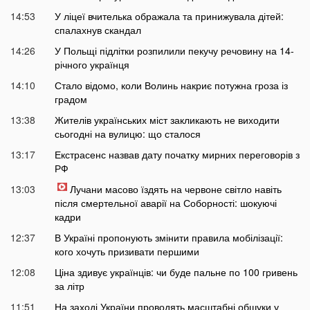
14:53
У ліцеї вчителька ображала та принижувала дітей:
спалахнув скандал
14:26
У Польщі підлітки розпилили пекучу речовину на 14-
річного українця
14:10
Стало відомо, коли Волинь накриє потужна гроза із
градом
13:38
Жителів українських міст закликають не виходити
сьогодні на вулицю: що сталося
13:17
Екстрасенс назвав дату початку мирних переговорів з
РФ
13:03
Лучани масово їздять на червоне світло навіть
після смертельної аварії на Соборності: шокуючі
кадри
12:37
В Україні пропонують змінити правила мобілізації:
кого хочуть призивати першими
12:08
Ціна здивує українців: чи буде пальне по 100 гривень
за літр
11:51
На заході України проводять масштабні обшуки у