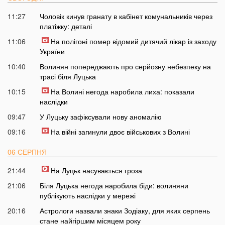
11:27
Чоловік кинув гранату в кабінет комунальників через
платіжку: деталі
11:06
На полігоні помер відомий дитячий лікар із заходу
України
10:40
Волинян попереджають про серйозну небезпеку на
трасі біля Луцька
10:15
На Волині негода наробила лиха: показали
наслідки
09:47
У Луцьку зафіксували нову аномалію
09:16
На війні загинули двоє військових з Волині
06 СЕРПНЯ
21:44
На Луцьк насувається гроза
21:06
Біля Луцька негода наробила біди: волиняни
публікують наслідки у мережі
20:16
Астрологи назвали знаки Зодіаку, для яких серпень
стане найгіршим місяцем року