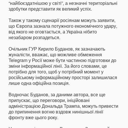
“найбоєздатнішою у світі”, а незначні територіальні
здобутки представити як великий успіх.
Також у такому сценарії росіянам можуть заявити,
що Європа зазнала потужного економічного удару,
від якого не оговтається, а Україна нібито
незабаром розпадеться.
Очільник ГУР Кирило Буданов, як зазначають
жуналісти, вважає, що можливе обмеження
Telegram у Росії може бути частиною підготовки до
зміни інформаційної лінії. За його словами, це
потрібно для того, щоб у потрібний момент у
російському інформаційному просторі залишилася
лише одна офіційна позиція.
Водночас Буданов, за даними автора, все ще
припускає, що переговори, ініційовані
адміністрацією Дональда Трампа, можуть привести
до припинення вогню вздовж нинішньої лінії
фронту вже цього року.