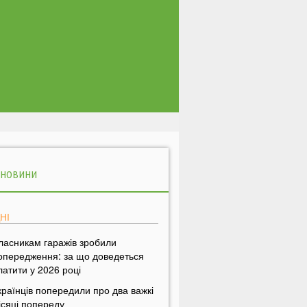
 НОВИНИ
НІ
ласникам гаражів зробили
опередження: за що доведеться
латити у 2026 році
країнців попередили про два важкі
ісяці попереду