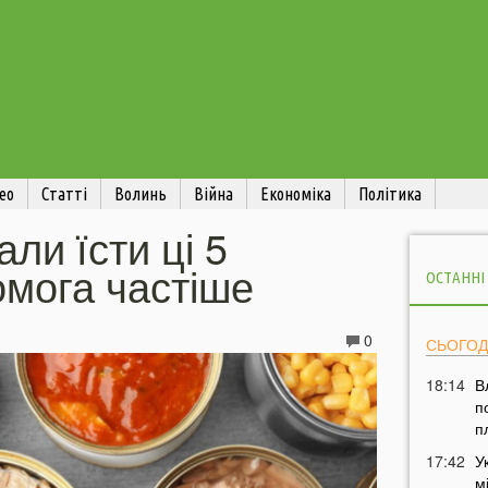
ео
Статті
Волинь
Війна
Економіка
Політика
али їсти ці 5
омога частіше
ОСТАННІ
0
СЬОГОД
18:14
В
п
п
17:42
У
м