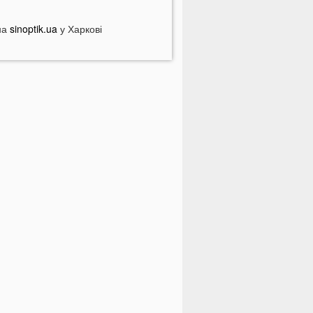
ероя, який рік вважався зниклим
езвісти
на
sinoptik.ua
у Харкові
ПНЯ
 Луцьку зафіксували аномалію
і продукти потрібно викинути через
8 годин: вони можуть бути
ебезпечними
дну категорію людей закликали
одня пити каву: кого це стосується
о категорично заборонено робити
а Яблучний Спас: повний перелік
одіїв в Україні можуть
штрафувати на 1190 гривень за
дну дрібницю
На Волині рясно ростуть
аслюки: показали місце, де шукати
риби