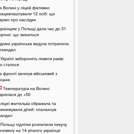
а Волині у ліцей фіктивно
рацевлаштували 12 осіб: що
ідомо про наслідки
країнцям у Польщі дали час до 31
ерпня: що зміниться
ідома українська ведуча потрапила
 скандал
 Україні заборонять ловити раків:
о сталося
а фронті загинув військовий з
уцька
Температура на Волині
іднялася до +50
 ліцеї вчителька ображала та
ринижувала дітей: спалахнув
кандал
 Польщі підлітки розпилили пекучу
ечовину на 14-річного українця