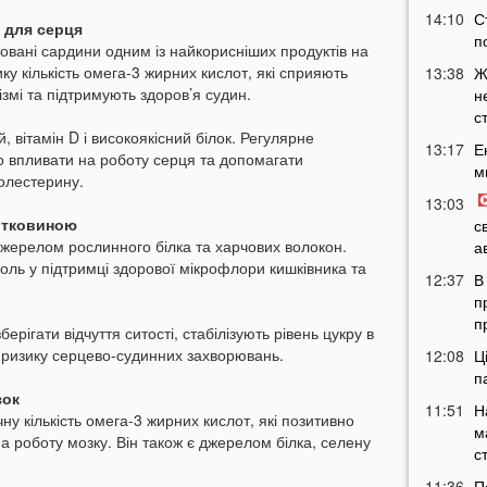
14:10
С
 для серця
п
овані сардини одним із найкорисніших продуктів на
ку кількість омега-3 жирних кислот, які сприяють
13:38
Ж
змі та підтримують здоров’я судин.
н
с
й, вітамін D і високоякісний білок. Регулярне
13:17
Е
о впливати на роботу серця та допомагати
м
олестерину.
13:03
літковиною
с
жерелом рослинного білка та харчових волокон.
а
роль у підтримці здорової мікрофлори кишківника та
12:37
В
п
п
рігати відчуття ситості, стабілізують рівень цукру в
 ризику серцево-судинних захворювань.
12:08
Ц
п
зок
11:51
Н
у кількість омега-3 жирних кислот, які позитивно
м
а роботу мозку. Він також є джерелом білка, селену
с
11:36
П