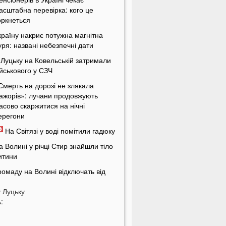
асштабна перевірка: кого це
оркнеться
країну накриє потужна магнітна
уря: названі небезпечні дати
 Луцьку на Ковельській затримали
ійськового у СЗЧ
Смерть на дорозі не злякала
ажорів»: лучани продовжують
асово скаржитися на нічні
ерегони
На Світязі у воді помітили гадюку
а Волині у річці Стир знайшли тіло
итини
ромаду на Волині відключать від
вітла: відомі дати
у
Луцьку
країнців попереджають про
:
номалію 6 серпня
На Волині підтвердили загибель