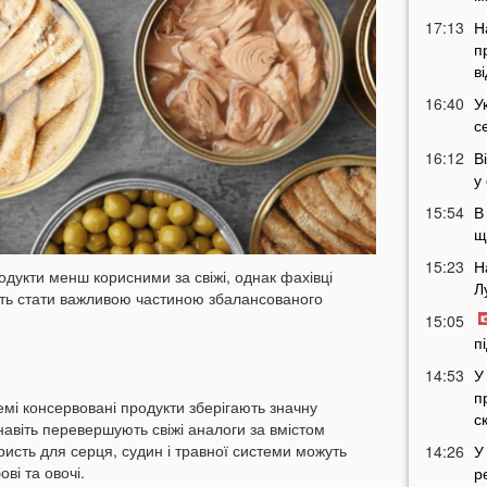
17:13
Н
п
в
16:40
У
с
16:12
В
у
15:54
В
щ
15:23
Н
одукти менш корисними за свіжі, однак фахівці
Л
уть стати важливою частиною збалансованого
15:05
п
14:53
У
п
кремі консервовані продукти зберігають значну
с
 навіть перевершують свіжі аналоги за вмістом
исть для серця, судин і травної системи можуть
14:26
У
ві та овочі.
р