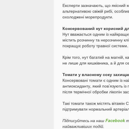
Експерти зазначають, що якісний
альтернативою свіжій рибі, особл
охолоджені морепродукти.
Консервований нут корисний д
Нут вважається одним із найкращих
містить розчинну та нерозчинну клі
покращує роботу травної системи.
Крім того, нут багатий на магній, 
не лише для кишківника, а й для с
Томати у власному соку захищ
Консервовані томати є одним із н
антиоксиданту, який пов’язують із 
після термічної обробки лікопін зас
Такі томати також містять вітамін С
підтримувати нормальний артеріаль
Підписуйтесь на наш
Facebook
т
найважливіших подій.