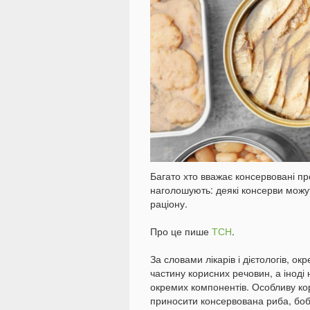
Багато хто вважає консервовані пр
наголошують: деякі консерви мож
раціону.
Про це пише
ТСН
.
За словами лікарів і дієтологів, о
частину корисних речовин, а іноді
окремих компонентів. Особливу кор
приносити консервована риба, бобо