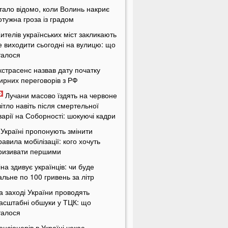
тало відомо, коли Волинь накриє
отужна гроза із градом
ителів українських міст закликають
е виходити сьогодні на вулицю: що
талося
кстрасенс назвав дату початку
ирних переговорів з РФ
Лучани масово їздять на червоне
вітло навіть після смертельної
варії на Соборності: шокуючі кадри
 Україні пропонують змінити
равила мобілізації: кого хочуть
ризивати першими
іна здивує українців: чи буде
альне по 100 гривень за літр
а заході України проводять
асштабні обшуки у ТЦК: що
талося
енсіонерів в Україні чекає