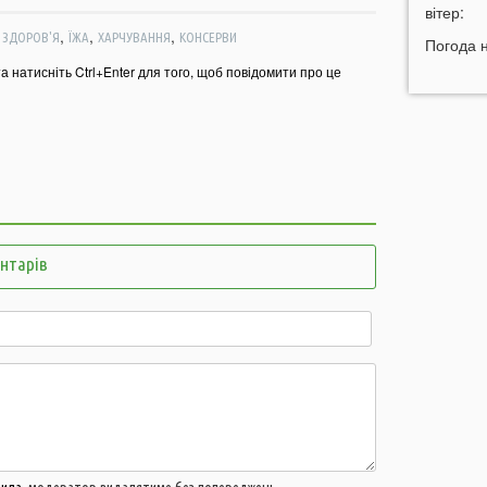
вітер:
Г
б
,
,
,
,
ЗДОРОВ'Я
ЇЖА
ХАРЧУВАННЯ
КОНСЕРВИ
Погода 
та натисніть Ctrl+Enter для того, щоб повідомити про це
05 СЕР
21:32
У
20:21
Ц
4
н
19:51
О
щ
ентарів
19:20
Щ
н
18:40
В
о
о
18:09
м
г