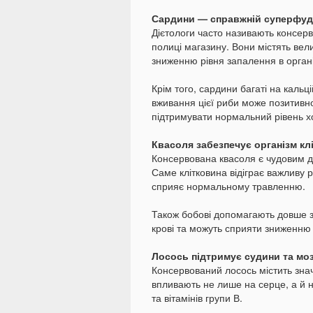
Сардини — справжній суперфуд
Дієтологи часто називають консерв
полиці магазину. Вони містять вели
зниженню рівня запалення в органі
Крім того, сардини багаті на кальці
вживання цієї риби може позитивн
підтримувати нормальний рівень х
Квасоля забезпечує організм к
Консервована квасоля є чудовим д
Саме клітковина відіграє важливу 
сприяє нормальному травленню.
Також бобові допомагають довше збе
крові та можуть сприяти зниженню
Лосось підтримує судини та мо
Консервований лосось містить значн
впливають не лише на серце, а й н
та вітамінів групи В.