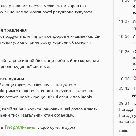
 консервований лосось може стати хорошою
м
иво якщо немає можливості регулярно купувати
т
11:07
У
б
ля травлення
 продуктів для підтримки здоров’я кишківника. Він
10:50
У
тковину, яка сприяє росту корисних бактерій і
в
10:26
«
м
калій та рослинний білок, що робить його корисним
м
ерцево-судинної системи.
п
ають судини
10:06
айкращих джерел лікопіну — потужного
09:42
Н
підтримкою здоров’я серця та судин. Цікаво, що
д
воюється навіть краще, ніж зі свіжих помідорів.
09:34
Г
, калій та інші корисні речовини, які допомагають
Погода
с
ний тиск і загальний стан організму.
Погода 
09:20
У
вологість
а
а
Telegram-канал
, щоб бути в курсі
тиск:
09:05