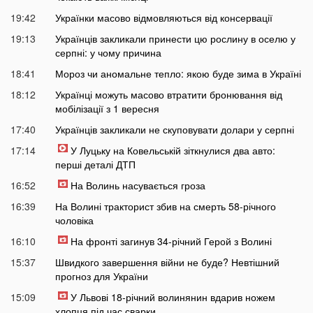
19:42
Українки масово відмовляються від консервації
19:13
Українців закликали принести цю рослину в оселю у
серпні: у чому причина
18:41
Мороз чи аномальне тепло: якою буде зима в Україні
18:12
Українці можуть масово втратити бронювання від
мобілізації з 1 вересня
17:40
Українців закликали не скуповувати долари у серпні
17:14
У Луцьку на Ковельській зіткнулися два авто:
перші деталі ДТП
16:52
На Волинь насувається гроза
16:39
На Волині тракторист збив на смерть 58-річного
чоловіка
16:10
На фронті загинув 34-річний Герой з Волині
15:37
Швидкого завершення війни не буде? Невтішний
прогноз для України
15:09
У Львові 18-річний волинянин вдарив ножем
хлопця під час сварки