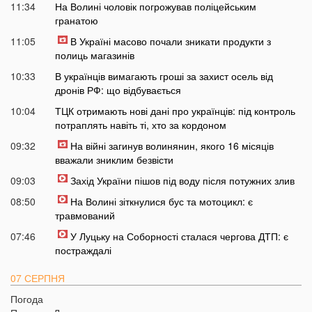
11:34
На Волині чоловік погрожував поліцейським
гранатою
11:05
В Україні масово почали зникати продукти з
полиць магазинів
10:33
В українців вимагають гроші за захист осель від
дронів РФ: що відбувається
10:04
ТЦК отримають нові дані про українців: під контроль
потраплять навіть ті, хто за кордоном
09:32
На війні загинув волинянин, якого 16 місяців
вважали зниклим безвісти
09:03
Захід України пішов під воду після потужних злив
08:50
На Волині зіткнулися бус та мотоцикл: є
травмований
07:46
У Луцьку на Соборності сталася чергова ДТП: є
постраждалі
07 СЕРПНЯ
Погода
20:31
Від цих напоїв ви будете спати як немовля