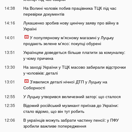
14:38
На Волині чоловік побив працівника ТЦК під час
перевірки документів
14:16
Лукашенко зробив нову цинічну заяву про війну в
Україні
14:01
У популярному м'ясному магазині у Луцьку
продають зелене м'ясо: покупці обурені
13:51
Українцям доведеться більше платити за комуналку:
у чому причина
13:30
На заході України у ТЦК масово забирали відстрочки
у чоловіків: деталі
13:01
Зʼявилися деталі нічної ДТП у Луцьку на
Соборності
12:55
У Луцьку утворився величезний затор: що сталося
12:35
Відомий російський музикант приїхав до України:
стало відомо, що він тут робить
12:06
В українців можуть забрати частину пенсії: у ПФУ
зробили важливе попередження