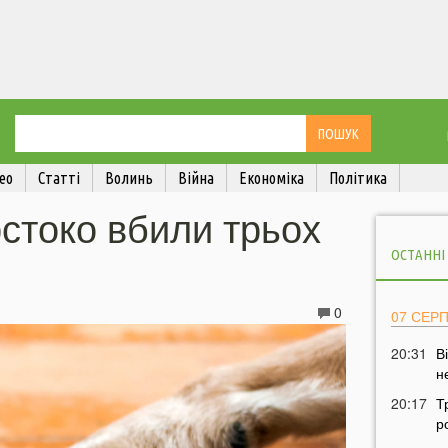
ео
Статті
Волинь
Війна
Економіка
Політика
стоко вбили трьох
ОСТАННІ
0
07 СЕР
20:31
В
н
20:17
Т
р