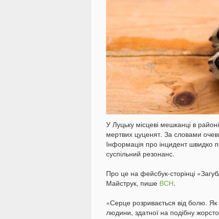
У Луцьку місцеві мешканці в район
мертвих цуценят. За словами очеви
Інформація про інцидент швидко 
суспільний резонанс.
Про це на фейсбук-сторінці «Загуб
Майструк, пише
ВСН
.
«Серце розривається від болю. Як 
людини, здатної на подібну жорсто