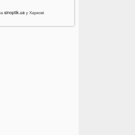
ебезпечні анонімні листи
країні загрожує дефіцит води: які
на
sinoptik.ua
у Харкові
егіони під загрозою
оловік кинув гранату в кабінет
омунальників через платіжку:
еталі
На полігоні помер відомий
итячий лікар із заходу України
олинян попереджають про
ерйозну небезпеку на трасі біля
уцька
На Волині негода наробила
иха: показали наслідки
 Луцьку зафіксували нову
номалію
На війні загинули двоє військових
 Волині
ПНЯ