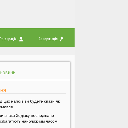
Реєстрація
Авторизація
 НОВИНИ
ПНЯ
ід цих напоїв ви будете спати як
емовля
ри знаки Зодіаку несподівано
озбагатіють найближчим часом