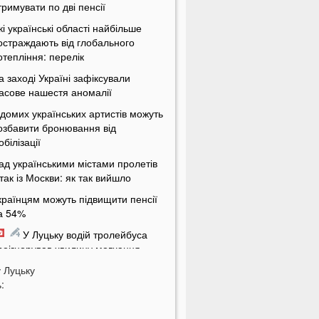
тримувати по дві пенсії
кі українські області найбільше
остраждають від глобального
отепління: перелік
а заході Україні зафіксували
асове нашестя аномалії
ідомих українських артистів можуть
озбавити бронювання від
обілізації
ад українськими містами пролетів
ітак із Москви: як так вийшло
країнцям можуть підвищити пенсії
а 54%
У Луцьку водій тролейбуса
роігнорував хвилину мовчання
у
а Волині від удару блискавки
Луцьку
:
агорілися дві споруди
Українцям масово надсилають