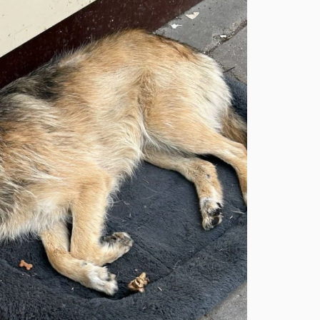
21:44
21:06
Б
в
м
20:16
А
д
м
19:44
В
г
19:15
У
ц
18:43
У
в
ч
18:14
В
п
п
17:42
У