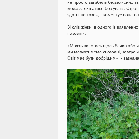
не просто загибель беззахисних т
може залишатися без уваги. Страш
здатні на таке», - коментує вона оп
Зі слів жінки, в одного із виявлени
назовні».
«Можливо, хтось щось бачив або ч
ми мовчатимемо сьогодні, завтра ж
Світ має бути добрішим», - зазнача