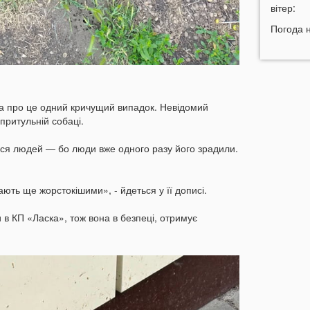
н
вітер:
11:45
У
Погода 
р
11:27
Ч
к
д
11:06
а про це одний кричущий випадок. Невідомий
д
притульній собаці.
10:40
В
явся людей — бо люди вже одного разу його зрадили.
с
Л
10:15
ають ще жорстокішими», - йдеться у її дописі.
л
 в КП «Ласка», тож вона в безпеці, отримує
09:47
У
а
09:16
з
06 СЕР