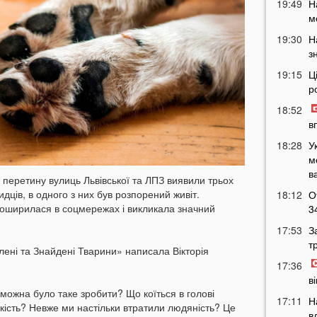
19:49
Н
м
19:30
Н
з
19:15
Ц
р
18:52
в
18:28
У
м
в
і перетину вулиць Львівської та ЛПЗ виявили трьох
дців, в одного з них був розпорений живіт.
18:12
О
поширилася в соцмережах і викликала значний
3
17:53
З
т
лені та Знайдені Тварини» написала Вікторія
17:36
в
можна було таке зробити? Що коїться в голові
17:11
Н
кість? Невже ми настільки втратили людяність? Це
в