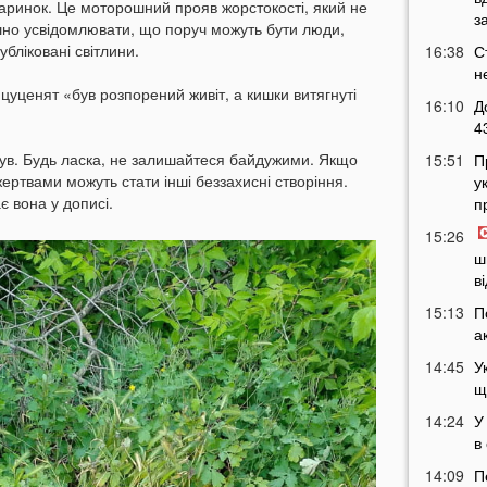
варинок. Це моторошний прояв жорстокості, який не
з
но усвідомлювати, що поруч можуть бути люди,
убліковані світлини.
16:38
С
н
х цуценят «був розпорений живіт, а кишки витягнуті
16:10
Д
4
ув. Будь ласка, не залишайтеся байдужими. Якщо
15:51
П
ертвами можуть стати інші беззахисні створіння.
у
є вона у дописі.
п
15:26
ш
в
15:13
П
а
14:45
У
щ
14:24
У
в
14:09
П