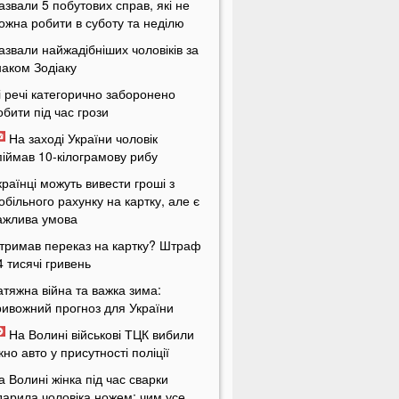
азвали 5 побутових справ, які не
ожна робити в суботу та неділю
азвали найжадібніших чоловіків за
наком Зодіаку
і речі категорично заборонено
обити під час грози
На заході України чоловік
піймав 10-кілограмову рибу
країнці можуть вивести гроші з
обільного рахунку на картку, але є
ажлива умова
тримав переказ на картку? Штраф
4 тисячі гривень
атяжна війна та важка зима:
ривожний прогноз для України
На Волині військові ТЦК вибили
ікно авто у присутності поліції
а Волині жінка під час сварки
дарила чоловіка ножем: чим усе