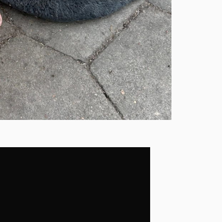
м
17:13
Н
п
в
16:40
У
с
16:12
В
у
15:54
В
щ
15:23
Н
Л
15:05
п
14:53
У
п
с
14:26
У
р