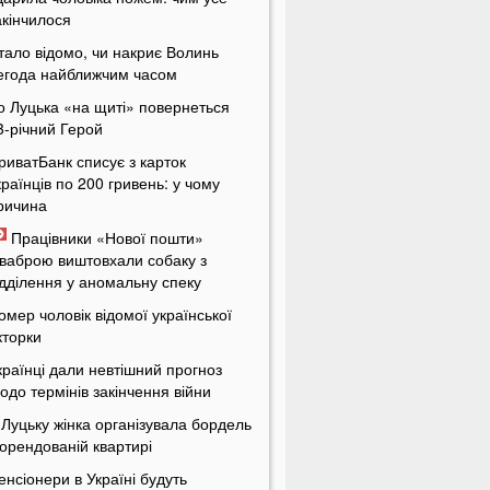
акінчилося
тало відомо, чи накриє Волинь
егода найближчим часом
о Луцька «на щиті» повернеться
3-річний Герой
риватБанк списує з карток
країнців по 200 гривень: у чому
ричина
Працівники «Нової пошти»
ваброю виштовхали собаку з
ідділення у аномальну спеку
омер чоловік відомої української
кторки
країнці дали невтішний прогноз
одо термінів закінчення війни
 Луцьку жінка організувала бордель
 орендованій квартирі
енсіонери в Україні будуть