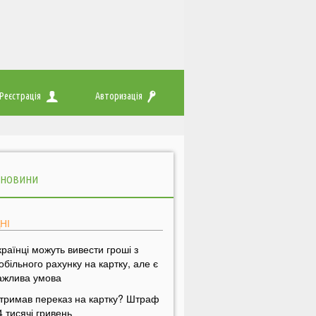
Реєстрація
Авторизація
 НОВИНИ
НІ
країнці можуть вивести гроші з
обільного рахунку на картку, але є
ажлива умова
тримав переказ на картку? Штраф
4 тисячі гривень