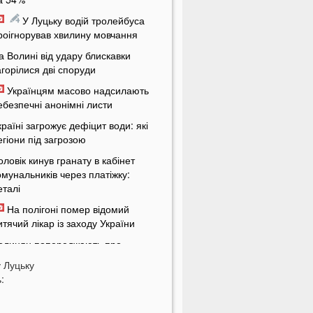
У Луцьку водій тролейбуса
роігнорував хвилину мовчання
а Волині від удару блискавки
агорілися дві споруди
Українцям масово надсилають
ебезпечні анонімні листи
країні загрожує дефіцит води: які
егіони під загрозою
оловік кинув гранату в кабінет
омунальників через платіжку:
еталі
На полігоні помер відомий
итячий лікар із заходу України
олинян попереджають про
ерйозну небезпеку на трасі біля
у
Луцьку
уцька
:
На Волині негода наробила
иха: показали наслідки