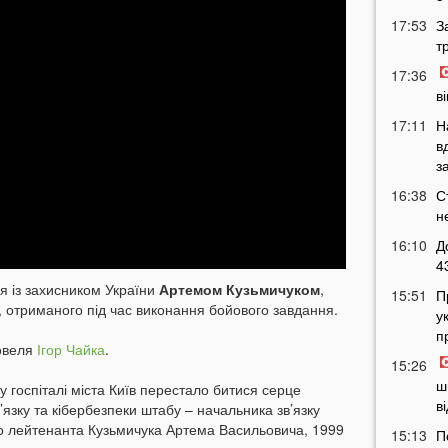
17:53
З
т
17:36
в
17:11
Н
в
з
16:38
С
н
16:10
Д
4
я із захисником України
Артемом Кузьмичуком
,
15:51
П
, отриманого під час виконання бойового завдання.
у
п
Ковеля
Ігор Чайка
.
15:26
ш
у госпіталі міста Київ перестало битися серце
в
’язку та кібербезпеки штабу – начальника зв’язку
го лейтенанта Кузьмичука Артема Васильовича, 1999
15:13
П