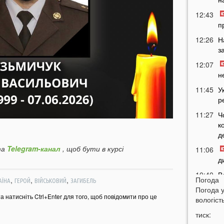
12:43
п
12:26
Н
з
12:07
н
11:45
У
р
11:27
Ч
к
д
а
Telegram-канал
, щоб бути в курсі
11:06
д
10:40
В
Погода
,
,
,
АЇНА
ГЕРОЙ
ВІЙСЬКОВИЙ
ЗАГИБЕЛЬ
с
Погода 
Л
та натисніть Ctrl+Enter для того, щоб повідомити про це
вологість
10:15
тиск:
л