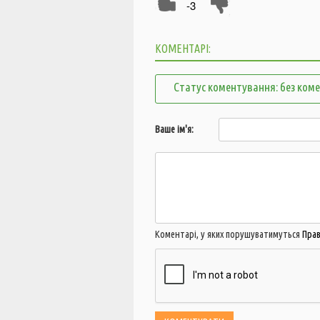
-3
КОМЕНТАРІ:
Статус коментування: без ком
Ваше ім'я:
Коментарі, у яких порушуватимуться
Пра