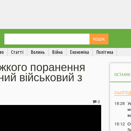
ео
Статті
Волинь
Війна
Економіка
Політика
ажкого поранення
ний військовий з
ОСТАННІ
СЬОГОД
0
18:28
У
м
в
18:12
О
3