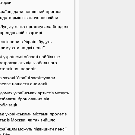
кторки
країнці дали невтішний прогноз
одо термінів закінчення війни
 Луцьку жінка організувала бордель
 орендованій квартирі
енсіонери в Україні будуть
тримувати по дві пенсії
кі українські області найбільше
остраждають від глобального
отепління: перелік
а заході Україні зафіксували
асове нашестя аномалії
ідомих українських артистів можуть
озбавити бронювання від
обілізації
ад українськими містами пролетів
ітак із Москви: як так вийшло
країнцям можуть підвищити пенсії
а 54%