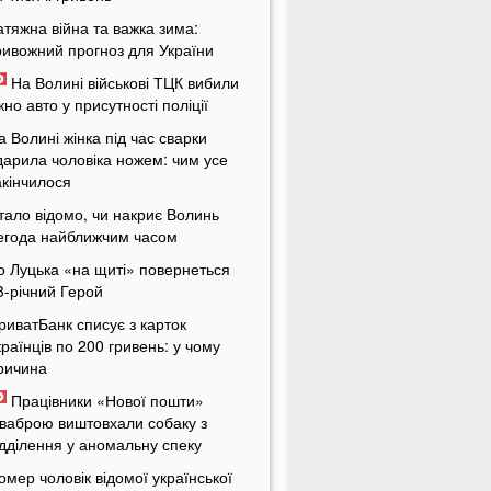
атяжна війна та важка зима:
ривожний прогноз для України
На Волині військові ТЦК вибили
ікно авто у присутності поліції
а Волині жінка під час сварки
дарила чоловіка ножем: чим усе
акінчилося
тало відомо, чи накриє Волинь
егода найближчим часом
о Луцька «на щиті» повернеться
3-річний Герой
риватБанк списує з карток
країнців по 200 гривень: у чому
ричина
Працівники «Нової пошти»
ваброю виштовхали собаку з
ідділення у аномальну спеку
омер чоловік відомої української