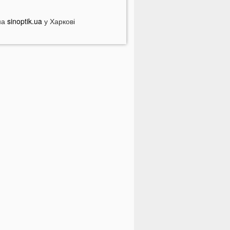
 Луцьку зафіксували нову
на
номалію
sinoptik.ua
у Харкові
На війні загинули двоє військових
 Волині
ПНЯ
На Луцьк насувається гроза
іля Луцька негода наробила біди:
олиняни публікують наслідки у
ережі
стрологи назвали знаки Зодіаку,
ля яких серпень стане найгіршим
ісяцем року
рожай під загрозою: як врятувати
ород від аномальної спеки
країнців закликали зробити запаси
их товарів: повний перелік
країнцям можуть заборонити