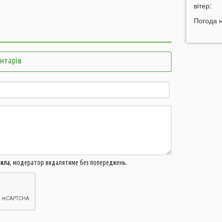
вітер:
09:47
У
Погода 
а
09:16
з
ентарів
06 СЕР
21:44
21:06
Б
в
м
20:16
А
д
м
вила
, модератор видалятиме без попереджень.
19:44
В
г
19:15
У
ц
18:43
У