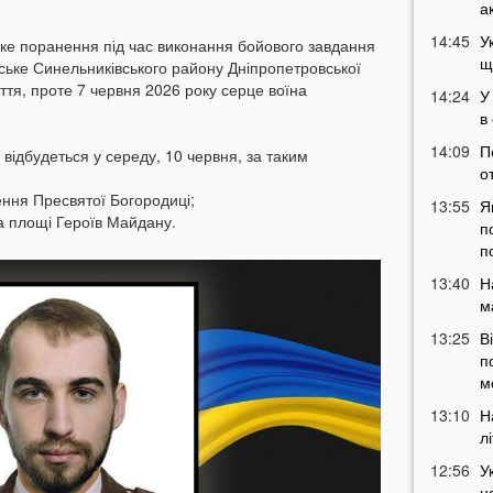
а
14:45
У
жке поранення під час виконання бойового завдання
щ
ське Синельниківського району Дніпропетровської
иття, проте 7 червня 2026 року серце воїна
14:24
У
в
14:09
П
ідбудеться у середу, 10 червня, за таким
о
ення Пресвятої Богородиці;
13:55
Я
а площі Героїв Майдану.
п
п
13:40
Н
м
13:25
В
п
м
13:10
Н
л
12:56
У
н