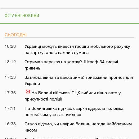
ОСТАННІ НОВИНИ
СЬОГОДНІ
18:28
Українці можуть вивести гроші з мобільного рахунку
на картку, але є важлива умова
18:12
Отримав переказ на картку? Штраф 34 тисячі
гривень
17:53
Затяжна війна та важка зима: тривожний прогноз для
України
17:36
На Волині військові ТЦК вибили вікно авто у
присутності поліції
17:11
На Волині жінка під час сварки вдарила чоловіка
ножем: чим усе закінчилося
16:38
Стало відомо, чи накриє Волинь негода найближчим
часом