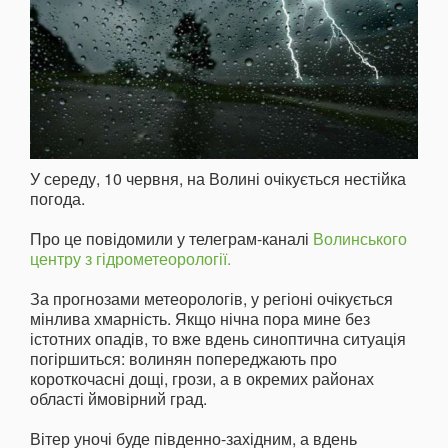
У середу, 10 червня, на Волині очікується нестійка
погода.
Про це повідомили у телеграм-каналі
Волинського
центру з гідрометеорології.
За прогнозами метеорологів, у регіоні очікується
мінлива хмарність. Якщо нічна пора мине без
істотних опадів, то вже вдень синоптична ситуація
погіршиться: волинян попереджають про
короткочасні дощі, грози, а в окремих районах
області ймовірний град.
Вітер уночі буде південно-західним, а вдень