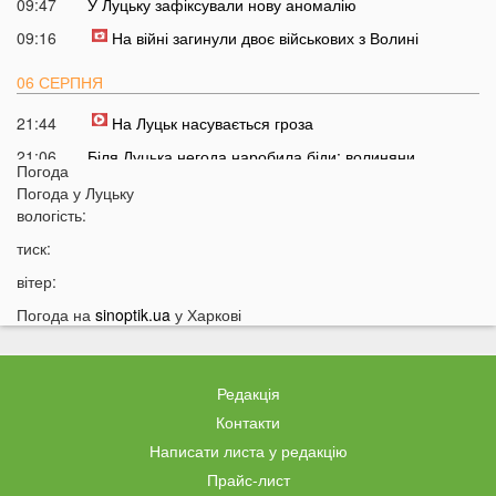
09:47
У Луцьку зафіксували нову аномалію
09:16
На війні загинули двоє військових з Волині
06 СЕРПНЯ
21:44
На Луцьк насувається гроза
21:06
Біля Луцька негода наробила біди: волиняни
Погода
публікують наслідки у мережі
Погода у
Луцьку
20:16
Астрологи назвали знаки Зодіаку, для яких серпень
вологість:
стане найгіршим місяцем року
тиск:
19:44
Врожай під загрозою: як врятувати город від
вітер:
аномальної спеки
Погода на
sinoptik.ua
у Харкові
19:15
Українців закликали зробити запаси цих товарів:
повний перелік
18:43
Українцям можуть заборонити встановлювати
Редакція
кондиціонери: у чому причина
Контакти
18:14
Власникам гаражів зробили попередження: за що
Написати листа у редакцію
доведеться платити у 2026 році
Прайс-лист
17:42
Українців попередили про два важкі місяці попереду