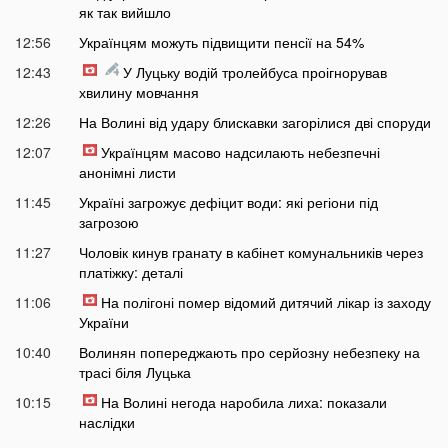
як так вийшло
12:56
Українцям можуть підвищити пенсії на 54%
12:43
У Луцьку водій тролейбуса проігнорував
хвилину мовчання
12:26
На Волині від удару блискавки загорілися дві споруди
12:07
Українцям масово надсилають небезпечні
анонімні листи
11:45
Україні загрожує дефіцит води: які регіони під
загрозою
11:27
Чоловік кинув гранату в кабінет комунальників через
платіжку: деталі
11:06
На полігоні помер відомий дитячий лікар із заходу
України
10:40
Волинян попереджають про серйозну небезпеку на
трасі біля Луцька
10:15
На Волині негода наробила лиха: показали
наслідки