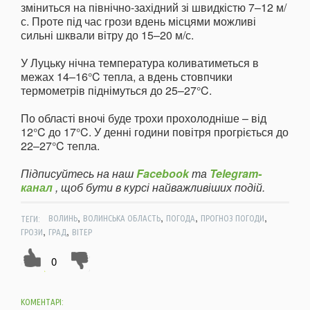
зміниться на північно-західний зі швидкістю 7–12 м/
с. Проте під час грози вдень місцями можливі
сильні шквали вітру до 15–20 м/с.
У Луцьку нічна температура коливатиметься в
межах 14–16°C тепла, а вдень стовпчики
термометрів піднімуться до 25–27°C.
По області вночі буде трохи прохолодніше – від
12°C до 17°C. У денні години повітря прогріється до
22–27°C тепла.
Підписуйтесь на наш
Facebook
та
Telegram-
канал
, щоб бути в курсі найважливіших подій.
,
,
,
,
ТЕГИ:
ВОЛИНЬ
ВОЛИНСЬКА ОБЛАСТЬ
ПОГОДА
ПРОГНОЗ ПОГОДИ
,
,
ГРОЗИ
ГРАД
ВІТЕР
0
КОМЕНТАРІ: