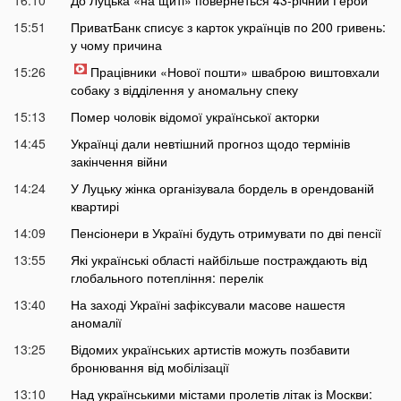
16:10
До Луцька «на щиті» повернеться 43-річний Герой
15:51
ПриватБанк списує з карток українців по 200 гривень:
у чому причина
15:26
Працівники «Нової пошти» шваброю виштовхали
собаку з відділення у аномальну спеку
15:13
Помер чоловік відомої української акторки
14:45
Українці дали невтішний прогноз щодо термінів
закінчення війни
14:24
У Луцьку жінка організувала бордель в орендованій
квартирі
14:09
Пенсіонери в Україні будуть отримувати по дві пенсії
13:55
Які українські області найбільше постраждають від
глобального потепління: перелік
13:40
На заході Україні зафіксували масове нашестя
аномалії
13:25
Відомих українських артистів можуть позбавити
бронювання від мобілізації
13:10
Над українськими містами пролетів літак із Москви: