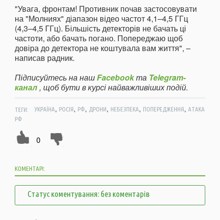
"Увага, фронтам! Противник почав застосовувати
на "Молниях" діапазон відео частот 4,1–4,5 ГГц
(4,3–4,5 ГГц). Більшість детекторів не бачать ці
частоти, або бачать погано. Попереджаю щоб
довіра до детектора не коштувала вам життя", –
написав радник.
Підписуйтесь на наш
Facebook
та
Telegram-
канал
, щоб бути в курсі найважливіших подій.
,
,
,
,
,
,
ТЕГИ:
УКРАЇНА
РОСІЯ
РФ
ДРОНИ
НЕБЕЗПЕКА
ПОПЕРЕДЖЕННЯ
АТАКА
РФ
0
КОМЕНТАРІ:
Статус коментування: без коментарів