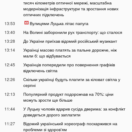
тисяч кілометрів оптичної мережі, масштабна
модернізація інфраструктури та зростання нових
оптичних підключень
13:53
Вулицями Луцька літає папуга
13:40
На Волині заборонили рух транспорту: що сталося
13:28
До України приїхав відомий російський музикант
13:14
Українці масово платять за пальне дорожче, ніж
мали б: що відбувається
12:45
Українців попередили про повернення графіків
відключень світла
12:26
Скільки українці будуть платити за кіловат світла у
серпні
12:13
Популярний продукт подорожчав на 70%: ціни
можуть зрости ще більше
11:44
У Луцьку чоловік вдарив сусіда дверима: за конфлікт
доведеться дорого заплатити
11:27
Відомий український хореограф поскаржився на
проблеми зі здоров'ям