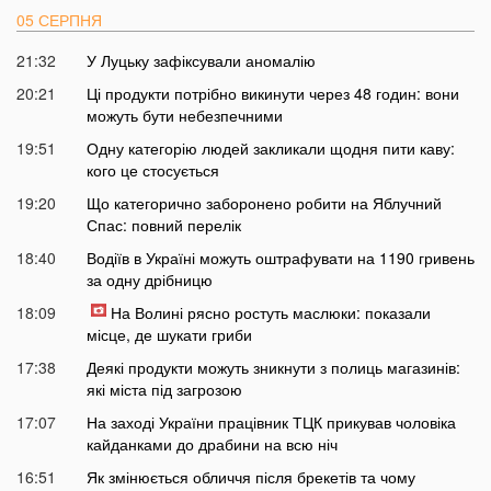
05 СЕРПНЯ
21:32
У Луцьку зафіксували аномалію
20:21
Ці продукти потрібно викинути через 48 годин: вони
можуть бути небезпечними
19:51
Одну категорію людей закликали щодня пити каву:
кого це стосується
19:20
Що категорично заборонено робити на Яблучний
Спас: повний перелік
18:40
Водіїв в Україні можуть оштрафувати на 1190 гривень
за одну дрібницю
18:09
На Волині рясно ростуть маслюки: показали
місце, де шукати гриби
17:38
Деякі продукти можуть зникнути з полиць магазинів:
які міста під загрозою
17:07
На заході України працівник ТЦК прикував чоловіка
кайданками до драбини на всю ніч
16:51
Як змінюється обличчя після брекетів та чому