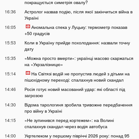
покращується симетрія овалу?
16:36
Астролог назвав подію, після якої закінчиться війна в
Україні
16:05
Аномальна спека у Луцьку: термометр показав
+50 градусів
15:53
Коли в Україну прийде похолодання: назвали точну
дату
15:35
«Можна просто вмерти»: українці масово скаржаться
на «Укрзалізницю»
15:14
На Світязі водій не пропустив людей з дітьми на
пішохідному переході: спалахнув новий скандал
14:46
Росія готує новий масований удар: які області під
загрозою
14:30
Відома тарологиня зробила тривожне передбачення
про війну в Україні
14:15
«Не зупинився перед кортежем»: на Волині
спалахнув скандал через водія автобуса
14:00
Укртелеком у першому півріччі 2026 року: понад 95