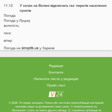
11:12
У селах на Волині відключать газ: перелік населених
пунктів
Погода
10:56
У басейні біля будинку втопилася 1-річна дитина
Погода у
Луцьку
10:43
вологість:
Українці можуть втратити відстрочку від мобілізації у
серпні
тиск:
10:25
На Волині авто злетіло з дороги: постраждали
вітер:
п’ятеро підлітків
Погода на
sinoptik.ua
у Харкові
10:11
На Волині два дні вируватиме аномалія
09:38
Українці можуть залишитися без пенсій через
важливий документ
Редакція
09:19
Вночі на Волині горіла «Єва»
Контакти
09:10
Українців закликали якнайшвидше виїжджати з
Написати листа у редакцію
великих міст
Прайс-лист
08:55
Що відомо про нічну атаку РФ по Україні
08:44
Українців закликали перебувати вдома: у чому
причина
© 2026. Усі права захищені. Повна або часткова перепублікація матеріалів
можлива лише за дотримання таких умов: 1) гіперпосилання на
«Волинь24» стоїть не нижче другого абзацу; 2) з моменту публікації на