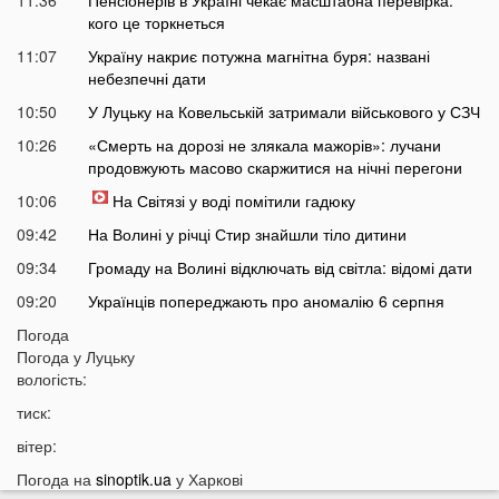
11:36
Пенсіонерів в Україні чекає масштабна перевірка:
кого це торкнеться
11:07
Україну накриє потужна магнітна буря: названі
небезпечні дати
10:50
У Луцьку на Ковельській затримали військового у СЗЧ
10:26
«Смерть на дорозі не злякала мажорів»: лучани
продовжують масово скаржитися на нічні перегони
10:06
На Світязі у воді помітили гадюку
09:42
На Волині у річці Стир знайшли тіло дитини
09:34
Громаду на Волині відключать від світла: відомі дати
09:20
Українців попереджають про аномалію 6 серпня
09:05
Погода
На Волині підтвердили загибель Героя, який рік
Погода у
Луцьку
вважався зниклим безвісти
вологість:
05 СЕРПНЯ
тиск:
21:32
У Луцьку зафіксували аномалію
вітер:
20:21
Ці продукти потрібно викинути через 48 годин: вони
Погода на
sinoptik.ua
у Харкові
можуть бути небезпечними