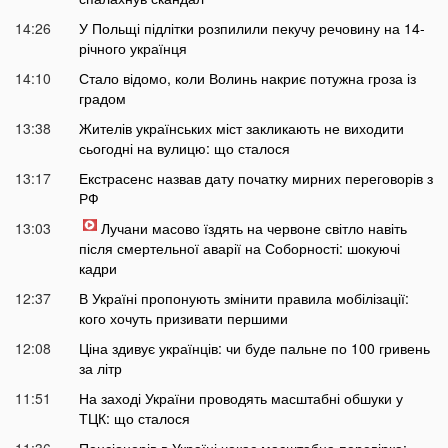
14:26
У Польщі підлітки розпилили пекучу речовину на 14-
річного українця
14:10
Стало відомо, коли Волинь накриє потужна гроза із
градом
13:38
Жителів українських міст закликають не виходити
сьогодні на вулицю: що сталося
13:17
Екстрасенс назвав дату початку мирних переговорів з
РФ
13:03
Лучани масово їздять на червоне світло навіть
після смертельної аварії на Соборності: шокуючі
кадри
12:37
В Україні пропонують змінити правила мобілізації:
кого хочуть призивати першими
12:08
Ціна здивує українців: чи буде пальне по 100 гривень
за літр
11:51
На заході України проводять масштабні обшуки у
ТЦК: що сталося