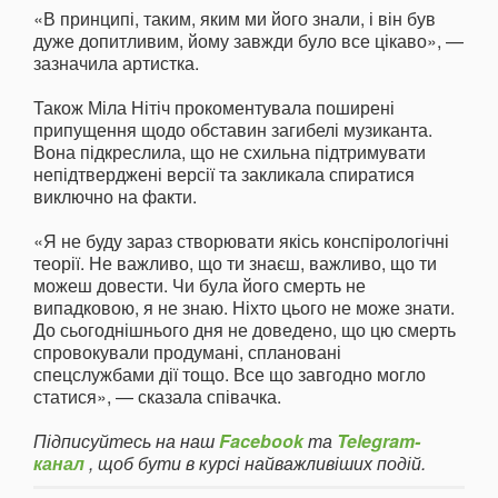
«В принципі, таким, яким ми його знали, і він був
дуже допитливим, йому завжди було все цікаво», —
зазначила артистка.
Також Міла Нітіч прокоментувала поширені
припущення щодо обставин загибелі музиканта.
Вона підкреслила, що не схильна підтримувати
непідтверджені версії та закликала спиратися
виключно на факти.
«Я не буду зараз створювати якісь конспірологічні
теорії. Не важливо, що ти знаєш, важливо, що ти
можеш довести. Чи була його смерть не
випадковою, я не знаю. Ніхто цього не може знати.
До сьогоднішнього дня не доведено, що цю смерть
спровокували продумані, сплановані
спецслужбами дії тощо. Все що завгодно могло
статися», — сказала співачка.
Підписуйтесь на наш
Facebook
та
Telegram-
канал
, щоб бути в курсі найважливіших подій.