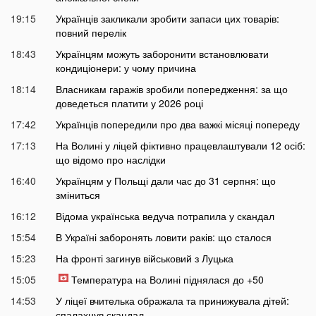
19:15
Українців закликали зробити запаси цих товарів:
повний перелік
18:43
Українцям можуть заборонити встановлювати
кондиціонери: у чому причина
18:14
Власникам гаражів зробили попередження: за що
доведеться платити у 2026 році
17:42
Українців попередили про два важкі місяці попереду
17:13
На Волині у ліцей фіктивно працевлаштували 12 осіб:
що відомо про наслідки
16:40
Українцям у Польщі дали час до 31 серпня: що
зміниться
16:12
Відома українська ведуча потрапила у скандал
15:54
В Україні заборонять ловити раків: що сталося
15:23
На фронті загинув військовий з Луцька
15:05
Температура на Волині піднялася до +50
14:53
У ліцеї вчителька ображала та принижувала дітей:
спалахнув скандал