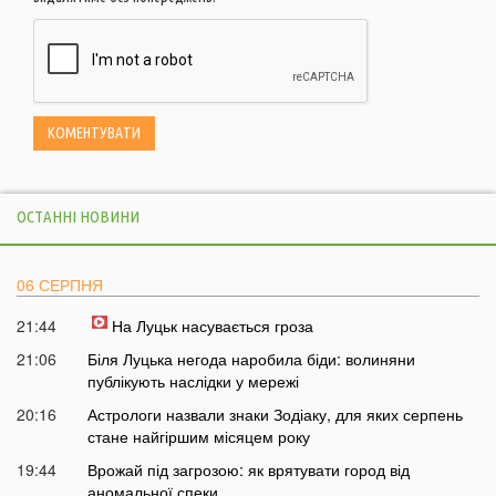
ОСТАННІ НОВИНИ
06 СЕРПНЯ
21:44
На Луцьк насувається гроза
21:06
Біля Луцька негода наробила біди: волиняни
публікують наслідки у мережі
20:16
Астрологи назвали знаки Зодіаку, для яких серпень
стане найгіршим місяцем року
19:44
Врожай під загрозою: як врятувати город від
аномальної спеки