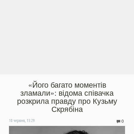
«Його багато моментів
зламали»: відома співачка
розкрила правду про Кузьму
Скрябіна
0
10 червня, 15:29