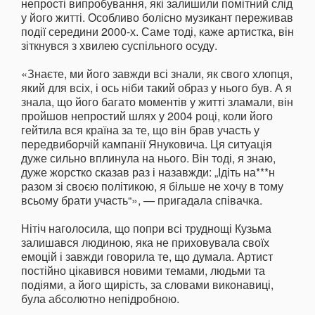
непрості випробування, які залишили помітний слід
у його житті. Особливо болісно музикант переживав
події середини 2000-х. Саме тоді, каже артистка, він
зіткнувся з хвилею суспільного осуду.
«Знаєте, ми його завжди всі знали, як свого хлопця,
який для всіх, і ось ніби такий образ у нього був. А я
знала, що його багато моментів у житті зламали, він
пройшов непростий шлях у 2004 році, коли його
гейтила вся країна за те, що він брав участь у
передвиборчій кампанії Януковича. Ця ситуація
дуже сильно вплинула на нього. Він тоді, я знаю,
дуже жорстко сказав раз і назавжди: „Ідіть на***н
разом зі своєю політикою, я більше не хочу в тому
всьому брати участь“», — пригадала співачка.
Нітіч наголосила, що попри всі труднощі Кузьма
залишався людиною, яка не приховувала своїх
емоцій і завжди говорила те, що думала. Артист
постійно цікавився новими темами, людьми та
подіями, а його щирість, за словами виконавиці,
була абсолютно непідробною.