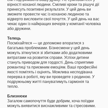
вірності коханої людини. Сміливі кроки та рішучі дії
принесуть позитивні результати. У цей день ви
зможете провести час із коханою людиною та
відверто висловити свої почуття. У цей день на вас
чекає один із найкращих вечорів у компанії чоловіка
або дружини.
Телець
Посміхайтеся — це допоможе впоратися з
багатьма проблемами. Бізнесмени у цей день
можуть зіткнутися зі збитками або додатковими
витратами на розвиток справи. Успіхи дитини
стануть приводом для гордості. День сприятиме
романтиці та приємним емоціям. Ваші професійні
якості помітять і оцінять. Можлива несподівана
перерва в роботі, яку ви проведете з родиною. У
подружньому житті пануватимуть гармонія та
тепло.
Близнюки
Загалом самопочуття буде добрим, хоча поїздки
можуть виявитися виснажливими та стресовими.