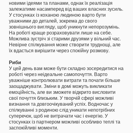
новими ідеями та планами, однак їх реалізація
залежатиме насамперед від ваших власних зусиль.
У стосунках із коханою людиною варто бути
уважними до деталей, зокрема до свого
зовнішнього вигляду, щоб уникнути непорозумінь.
На роботі краще розраховувати лише на себе.
Можлива зустріч зі старими друзями у вільний час.
Невірне спілкування може створити труднощі, але
їх вдасться вирішити через спокійну розмову.
Риби
У цей день вам може бути складно зосередитися на
роботі через неідеальне самопочуття. Варто
уважніше контролювати витрати та почати більше
заощаджувати. Зміни в домі можуть викликати
емоційність, але ви зможете відкрито висловити
свої почуття близьким. У творчій сфері можливі
визнання та довгоочікуваний успіх. Водночас у
спілкуванні з родиною слід уникати непотрібних
суперечок, щоб не витрачати час і енергію. У
стосунках із партнером можливі особливо теплі та
заспокійливі моменти.