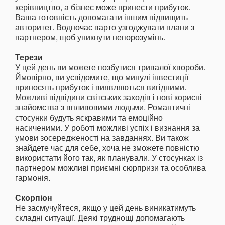
керівництво, а бізнес може принести прибуток.
Ваша готовність допомагати іншим підвищить
авторитет. Водночас варто узгоджувати плани з
партнером, щоб уникнути непорозумінь.
Терези
У цей день ви можете позбутися тривалої хвороби.
Ймовірно, ви усвідомите, що минулі інвестиції
приносять прибуток і виявляються вигідними.
Можливі відвідини світських заходів і нові корисні
знайомства з впливовими людьми. Романтичні
стосунки будуть яскравими та емоційно
насиченими. У роботі можливі успіх і визнання за
умови зосередженості на завданнях. Ви також
знайдете час для себе, хоча не зможете повністю
використати його так, як планували. У стосунках із
партнером можливі приємні сюрпризи та особлива
гармонія.
Скорпіон
Не засмучуйтеся, якщо у цей день виникатимуть
складні ситуації. Деякі труднощі допомагають