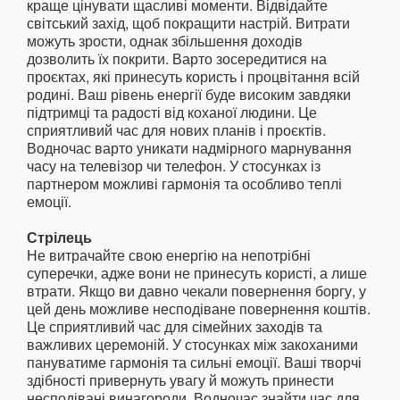
краще цінувати щасливі моменти. Відвідайте
світський захід, щоб покращити настрій. Витрати
можуть зрости, однак збільшення доходів
дозволить їх покрити. Варто зосередитися на
проєктах, які принесуть користь і процвітання всій
родині. Ваш рівень енергії буде високим завдяки
підтримці та радості від коханої людини. Це
сприятливий час для нових планів і проєктів.
Водночас варто уникати надмірного марнування
часу на телевізор чи телефон. У стосунках із
партнером можливі гармонія та особливо теплі
емоції.
Стрілець
Не витрачайте свою енергію на непотрібні
суперечки, адже вони не принесуть користі, а лише
втрати. Якщо ви давно чекали повернення боргу, у
цей день можливе несподіване повернення коштів.
Це сприятливий час для сімейних заходів та
важливих церемоній. У стосунках між закоханими
пануватиме гармонія та сильні емоції. Ваші творчі
здібності привернуть увагу й можуть принести
несподівані винагороди. Водночас знайти час для