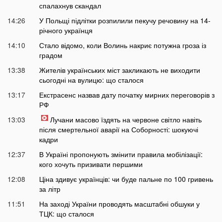
спалахнув скандал
14:26
У Польщі підлітки розпилили пекучу речовину на 14-
річного українця
14:10
Стало відомо, коли Волинь накриє потужна гроза із
градом
13:38
Жителів українських міст закликають не виходити
сьогодні на вулицю: що сталося
13:17
Екстрасенс назвав дату початку мирних переговорів з
РФ
13:03
Лучани масово їздять на червоне світло навіть
після смертельної аварії на Соборності: шокуючі
кадри
12:37
В Україні пропонують змінити правила мобілізації:
кого хочуть призивати першими
12:08
Ціна здивує українців: чи буде пальне по 100 гривень
за літр
11:51
На заході України проводять масштабні обшуки у
ТЦК: що сталося