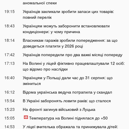
аномальної спеки
19:15
Українців закликали зробити запаси цих товарів:
повний перелік
18:43
Українцям можуть заборонити встановлювати
кондиціонери: у чому причина
18:14
Власникам гаражів зробили попередження: за що
доведеться платити у 2026 році
17:42
Українців попередили про два важкі місяці попереду
17:13
На Волині у ліцей фіктивно працевлаштували 12 осіб:
що відомо про наслідки
16:40
Українцям у Польщі дали час до 31 серпня: що
зміниться
16:12
Відома українська ведуча потрапила у скандал
15:54
В Україні заборонять ловити раків: що сталося
15:23
На фронті загинув військовий з Луцька
15:05
Температура на Волині піднялася до +50
14:53
У ліцеї вчителька ображала та принижувала дітей: