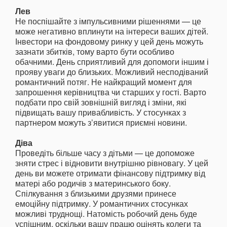
Лев
Не поспішайте з імпульсивними рішеннями — це
може негативно вплинути на інтереси ваших дітей.
Інвестори на фондовому ринку у цей день можуть
зазнати збитків, тому варто бути особливо
обачними. День сприятливий для допомоги іншим і
прояву уваги до близьких. Можливий несподіваний
романтичний потяг. Не найкращий момент для
запрошення керівництва чи старших у гості. Варто
подбати про свій зовнішній вигляд і зміни, які
підвищать вашу привабливість. У стосунках з
партнером можуть з’явитися приємні новини.
Діва
Проведіть більше часу з дітьми — це допоможе
зняти стрес і відновити внутрішню рівновагу. У цей
день ви можете отримати фінансову підтримку від
матері або родичів з материнського боку.
Спілкування з близькими друзями принесе
емоційну підтримку. У романтичних стосунках
можливі труднощі. Натомість робочий день буде
успішним, оскільки вашу працю оцінять колеги та