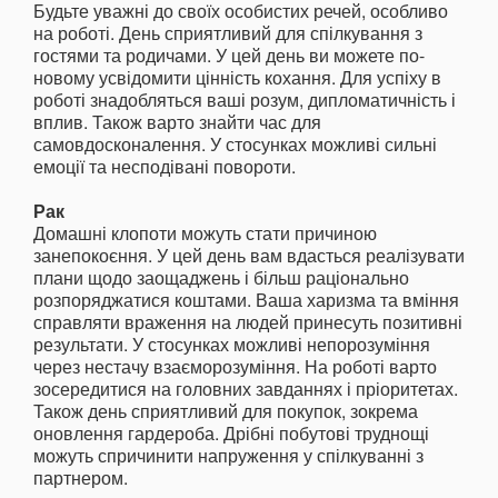
Будьте уважні до своїх особистих речей, особливо
на роботі. День сприятливий для спілкування з
гостями та родичами. У цей день ви можете по-
новому усвідомити цінність кохання. Для успіху в
роботі знадобляться ваші розум, дипломатичність і
вплив. Також варто знайти час для
самовдосконалення. У стосунках можливі сильні
емоції та несподівані повороти.
Рак
Домашні клопоти можуть стати причиною
занепокоєння. У цей день вам вдасться реалізувати
плани щодо заощаджень і більш раціонально
розпоряджатися коштами. Ваша харизма та вміння
справляти враження на людей принесуть позитивні
результати. У стосунках можливі непорозуміння
через нестачу взаєморозуміння. На роботі варто
зосередитися на головних завданнях і пріоритетах.
Також день сприятливий для покупок, зокрема
оновлення гардероба. Дрібні побутові труднощі
можуть спричинити напруження у спілкуванні з
партнером.