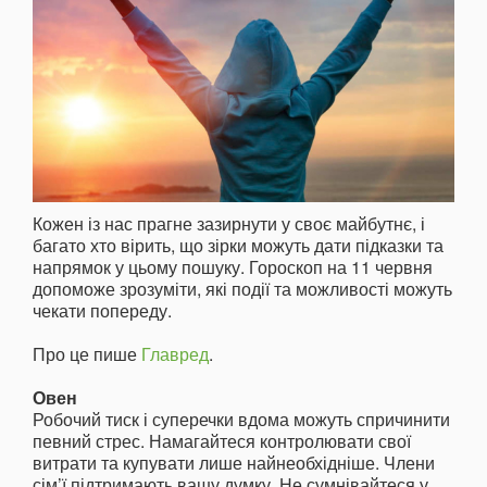
Кожен із нас прагне зазирнути у своє майбутнє, і
багато хто вірить, що зірки можуть дати підказки та
напрямок у цьому пошуку. Гороскоп на 11 червня
допоможе зрозуміти, які події та можливості можуть
чекати попереду.
Про це пише
Главред
.
Овен
Робочий тиск і суперечки вдома можуть спричинити
певний стрес. Намагайтеся контролювати свої
витрати та купувати лише найнеобхідніше. Члени
сім’ї підтримають вашу думку. Не сумнівайтеся у