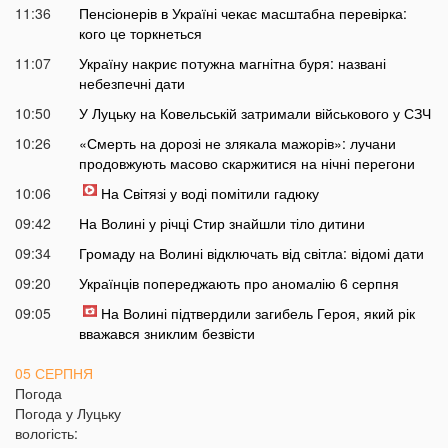
11:36
Пенсіонерів в Україні чекає масштабна перевірка:
кого це торкнеться
11:07
Україну накриє потужна магнітна буря: названі
небезпечні дати
10:50
У Луцьку на Ковельській затримали військового у СЗЧ
10:26
«Смерть на дорозі не злякала мажорів»: лучани
продовжують масово скаржитися на нічні перегони
10:06
На Світязі у воді помітили гадюку
09:42
На Волині у річці Стир знайшли тіло дитини
09:34
Громаду на Волині відключать від світла: відомі дати
09:20
Українців попереджають про аномалію 6 серпня
09:05
На Волині підтвердили загибель Героя, який рік
вважався зниклим безвісти
05 СЕРПНЯ
Погода
21:32
У Луцьку зафіксували аномалію
Погода у
Луцьку
вологість:
20:21
Ці продукти потрібно викинути через 48 годин: вони