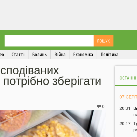
ео
Статті
Волинь
Війна
Економіка
Політика
есподіваних
і потрібно зберігати
ОСТАННІ
07 СЕР
0
20:31
В
н
20:17
Т
р