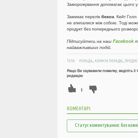
Заморожування допомагає цього у
Замикає перелік
бекон
. Кейт Голл
не злипалися між собою. Тоді можна
продукт без попереднього розмор
Підписуйтесь на наш
Facebook
т
найважливіших подій.
,
,
ТЕГИ:
ПОРАДА
КОРИСНІ ПОРАДИ
ПРОДУК
Якщо Ви зауважили помилку, виділіть її 
редакцію
1
КОМЕНТАРІ:
Статус коментування: без ком