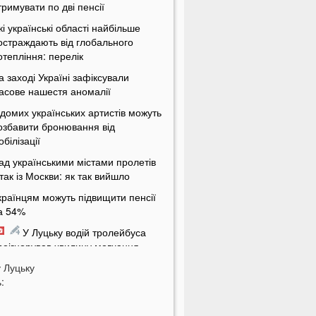
тримувати по дві пенсії
кі українські області найбільше
остраждають від глобального
отепління: перелік
а заході Україні зафіксували
асове нашестя аномалії
ідомих українських артистів можуть
озбавити бронювання від
обілізації
ад українськими містами пролетів
ітак із Москви: як так вийшло
країнцям можуть підвищити пенсії
а 54%
У Луцьку водій тролейбуса
роігнорував хвилину мовчання
у
а Волині від удару блискавки
Луцьку
:
агорілися дві споруди
Українцям масово надсилають