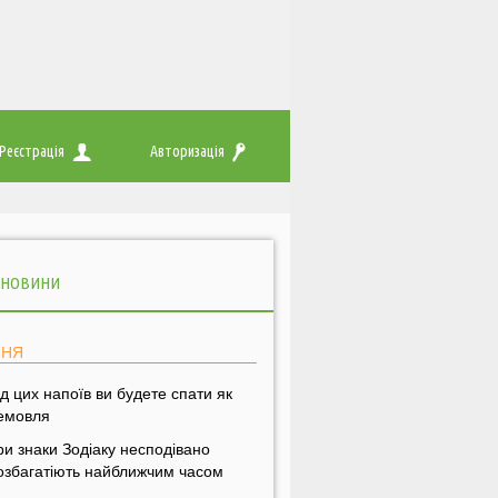
Реєстрація
Авторизація
 НОВИНИ
ПНЯ
ід цих напоїв ви будете спати як
емовля
ри знаки Зодіаку несподівано
озбагатіють найближчим часом