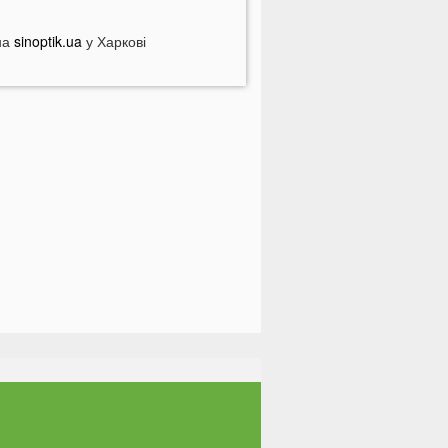
ебезпечні анонімні листи
країні загрожує дефіцит води: які
на
sinoptik.ua
у Харкові
егіони під загрозою
оловік кинув гранату в кабінет
омунальників через платіжку:
еталі
На полігоні помер відомий
итячий лікар із заходу України
олинян попереджають про
ерйозну небезпеку на трасі біля
уцька
На Волині негода наробила
иха: показали наслідки
 Луцьку зафіксували нову
номалію
На війні загинули двоє військових
 Волині
ПНЯ