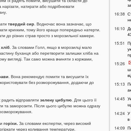
ям їх радять помити, висушити та скласти до
з
на нарізати, натирати або подрібнювати
ану.
16:38
С
н
вати
твердий сир
. Водночас вона зазначає, що
16:10
Д
вати крихким, тому його краще попередньо натерти.
4
ати до різних страв просто з морозильної камери.
15:51
П
в
хліб
. За словами Голл, якщо в морозилці мало
у
астину буханця або перетворити залишки хліба на
п
ному вигляді. Так само можна вчиняти з коржами,
15:26
ш
в
рави
. Вона рекомендує помити та висушити їх
икористовувати без розморожування, додаючи до
15:13
П
а
14:45
У
 радить відправляти
зелену цибулю
. Для цього її
щ
ти та заморозити. Після цього цибулю можна одразу
 розморожування.
14:24
У
в
ли
горіхи.
За словами експертки, через високий
14:09
П
огіркати через коливання температури.