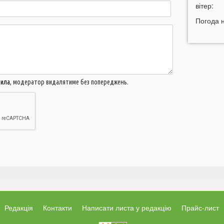
н
вітер:
11:45
У
Погода 
р
11:27
Ч
к
д
11:06
вила
, модератор видалятиме без попереджень.
д
10:40
В
с
Л
10:15
л
09:47
У
а
09:16
з
Редакція
Контакти
Написати листа у редакцію
Прайс-лист
06 СЕР