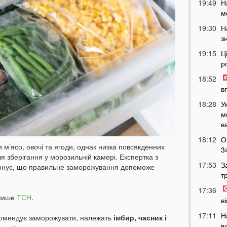
19:49
Н
м
19:30
Н
з
19:15
Ц
р
18:52
в
18:28
У
м
в
18:12
О
м’ясо, овочі та ягоди, однак низка повсякденних
3
я зберігання у морозильній камері. Експертка з
17:53
З
еконує, що правильне заморожування допоможе
т
17:36
 пише
ТСН
.
в
17:11
Н
екомендує заморожувати, належать
імбир, часник і
в