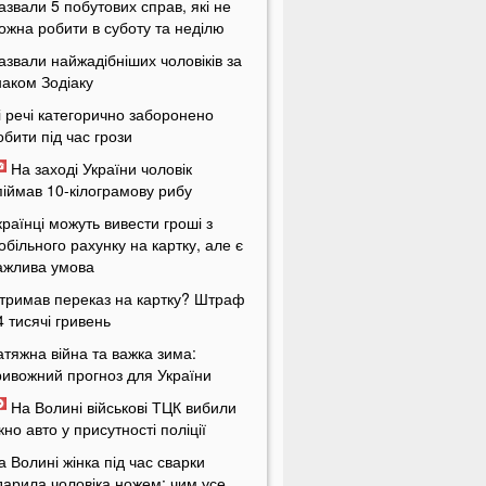
азвали 5 побутових справ, які не
ожна робити в суботу та неділю
азвали найжадібніших чоловіків за
наком Зодіаку
і речі категорично заборонено
обити під час грози
На заході України чоловік
піймав 10-кілограмову рибу
країнці можуть вивести гроші з
обільного рахунку на картку, але є
ажлива умова
тримав переказ на картку? Штраф
4 тисячі гривень
атяжна війна та важка зима:
ривожний прогноз для України
На Волині військові ТЦК вибили
ікно авто у присутності поліції
а Волині жінка під час сварки
дарила чоловіка ножем: чим усе