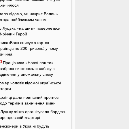
акінчилося
тало відомо, чи накриє Волинь
егода найближчим часом
о Луцька «на щиті» повернеться
3-річний Герой
риватБанк списує з карток
країнців по 200 гривень: у чому
ричина
Працівники «Нової пошти»
ваброю виштовхали собаку з
ідділення у аномальну спеку
омер чоловік відомої української
кторки
країнці дали невтішний прогноз
одо термінів закінчення війни
 Луцьку жінка організувала бордель
 орендованій квартирі
енсіонери в Україні будуть