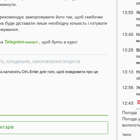
о
никнути.
13:55
Я
 рекомендує заморожувати його так, щоб скибочки
п
 буде діставати лише необхідну кількість і готувати
п
ожування.
13:40
Н
м
а
Telegram-канал
, щоб бути в курсі
13:25
В
п
,
,
м
ТИ
ХОЛОДИЛЬНИК
ЗАМОРОЖУВАННЯ ПРОДУКТІВ
13:10
Н
та натисніть Ctrl+Enter для того, щоб повідомити про це
л
12:56
У
н
12:43
п
Погода
12:26
Погода 
Н
вологість
з
ентарів
12:07
тиск: