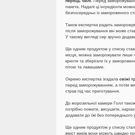
перець чилі
. Перед заморожуванн
пакета. Надалі ці інгредієнти мож
безпосередньо із замороженого ст
Також експертка радить заморожу
після заморожування він може ста
У такому вигляді сир зручно додав
Ще одним продуктом у списку ста
місця, можна заморожувати лише ч
крихти та зберігати їх у замороже
пітою та лавашами.
Окремо експертка згадала
свіжі т
перед заморожуванням, а потім в
страв під час приготування.
До морозильної камери Голл також
потрібно помити, висушити, наріза
додавати до їжі без попереднього
Ще одним продуктом у списку ста
вміст жирів вони можуть швидко пр