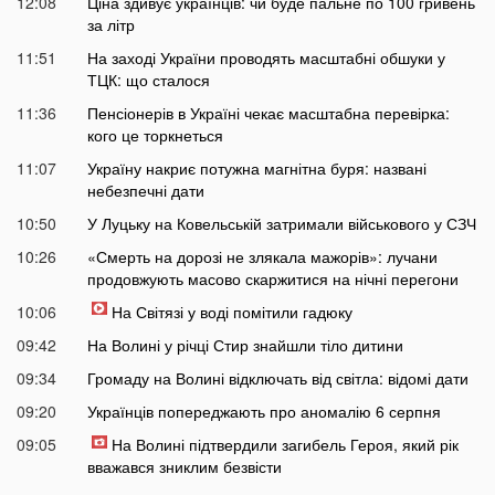
12:08
Ціна здивує українців: чи буде пальне по 100 гривень
за літр
11:51
На заході України проводять масштабні обшуки у
ТЦК: що сталося
11:36
Пенсіонерів в Україні чекає масштабна перевірка:
кого це торкнеться
11:07
Україну накриє потужна магнітна буря: названі
небезпечні дати
10:50
У Луцьку на Ковельській затримали військового у СЗЧ
10:26
«Смерть на дорозі не злякала мажорів»: лучани
продовжують масово скаржитися на нічні перегони
10:06
На Світязі у воді помітили гадюку
09:42
На Волині у річці Стир знайшли тіло дитини
09:34
Громаду на Волині відключать від світла: відомі дати
09:20
Українців попереджають про аномалію 6 серпня
09:05
На Волині підтвердили загибель Героя, який рік
вважався зниклим безвісти