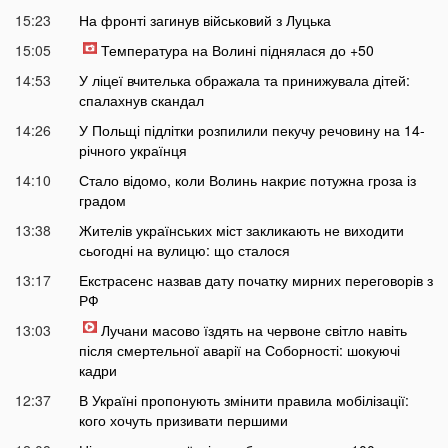
15:23
На фронті загинув військовий з Луцька
15:05
Температура на Волині піднялася до +50
14:53
У ліцеї вчителька ображала та принижувала дітей:
спалахнув скандал
14:26
У Польщі підлітки розпилили пекучу речовину на 14-
річного українця
14:10
Стало відомо, коли Волинь накриє потужна гроза із
градом
13:38
Жителів українських міст закликають не виходити
сьогодні на вулицю: що сталося
13:17
Екстрасенс назвав дату початку мирних переговорів з
РФ
13:03
Лучани масово їздять на червоне світло навіть
після смертельної аварії на Соборності: шокуючі
кадри
12:37
В Україні пропонують змінити правила мобілізації:
кого хочуть призивати першими