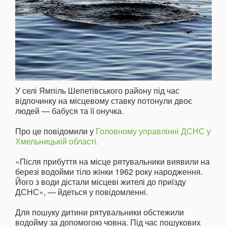
У селі Ямпіль Шепетівського району під час
відпочинку на місцевому ставку потонули двоє
людей — бабуся та її онучка.
Про це повідомили у
Головному управлінні ДСНС у
Хмельницькій області.
«Після прибуття на місце рятувальники виявили на
березі водойми тіло жінки 1962 року народження.
Його з води дістали місцеві жителі до приїзду
ДСНС», — йдеться у повідомленні.
Для пошуку дитини рятувальники обстежили
водойму за допомогою човна. Під час пошукових