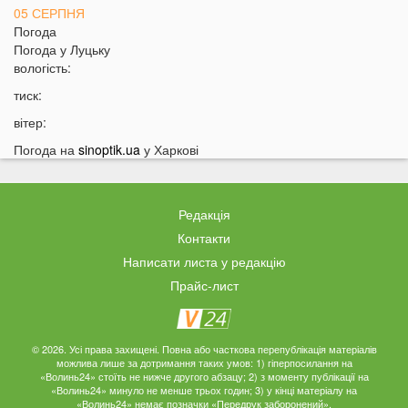
05 СЕРПНЯ
Погода
21:32
У Луцьку зафіксували аномалію
Погода у
Луцьку
вологість:
20:21
Ці продукти потрібно викинути через 48 годин: вони
можуть бути небезпечними
тиск:
19:51
Одну категорію людей закликали щодня пити каву:
вітер:
кого це стосується
Погода на
sinoptik.ua
у Харкові
19:20
Що категорично заборонено робити на Яблучний
Спас: повний перелік
18:40
Водіїв в Україні можуть оштрафувати на 1190 гривень
Редакція
за одну дрібницю
Контакти
18:09
На Волині рясно ростуть маслюки: показали
Написати листа у редакцію
місце, де шукати гриби
Прайс-лист
17:38
Деякі продукти можуть зникнути з полиць магазинів:
які міста під загрозою
17:07
На заході України працівник ТЦК прикував чоловіка
© 2026. Усі права захищені. Повна або часткова перепублікація матеріалів
можлива лише за дотримання таких умов: 1) гіперпосилання на
кайданками до драбини на всю ніч
«Волинь24» стоїть не нижче другого абзацу; 2) з моменту публікації на
«Волинь24» минуло не менше трьох годин; 3) у кінці матеріалу на
16:51
Як змінюється обличчя після брекетів та чому
«Волинь24» немає позначки «Передрук заборонений».