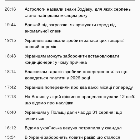
20:16
Астрологи назвали знаки Зодіаку, для яких серпень
стане найгіршим місяцем року
19:44
Врожай під загрозою: як врятувати город від
аномальної спеки
19:15
Українців закликали зробити запаси цих товарів:
повний перелік
18:43
Українцям можуть заборонити встановлювати
кондиціонери: у чому причина
18:14
Власникам гаражів зробили попередження: за що
доведеться платити у 2026 році
17:42
Українців попередили про два важкі місяці попереду
17:13
На Волині у ліцей фіктивно працевлаштували 12 осіб:
що відомо про наслідки
16:40
Українцям у Польщі дали час до 31 серпня: що
зміниться
16:12
Відома українська ведуча потрапила у скандал
15:54
В Україні заборонять ловити раків: що сталося