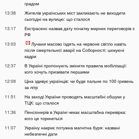
градом
13:38
Жителів українських міст закликають не виходити
сьогодні на вулицю: що сталося
13:17
Екстрасенс назвав дату початку мирних переговорів з
РФ
13:03
Лучани масово їздять на червоне світло навіть
після смертельної аварії на Соборності: шокуючі
кадри
12:37
В Україні пропонують змінити правила мобілізації:
кого хочуть призивати першими
12:08
Ціна здивує українців: чи буде пальне по 100 гривень
за літр
11:51
На заході України проводять масштабні обшуки у
ТЦК: що сталося
11:36
Пенсіонерів в Україні чекає масштабна перевірка:
кого це торкнеться
11:07
Україну накриє потужна магнітна буря: названі
небезпечні дати