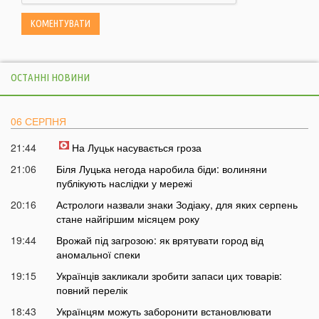
ОСТАННІ НОВИНИ
06 СЕРПНЯ
21:44
На Луцьк насувається гроза
21:06
Біля Луцька негода наробила біди: волиняни
публікують наслідки у мережі
20:16
Астрологи назвали знаки Зодіаку, для яких серпень
стане найгіршим місяцем року
19:44
Врожай під загрозою: як врятувати город від
аномальної спеки
19:15
Українців закликали зробити запаси цих товарів:
повний перелік
18:43
Українцям можуть заборонити встановлювати