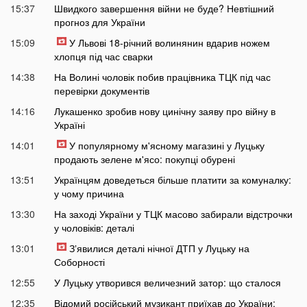
15:37
Швидкого завершення війни не буде? Невтішний
прогноз для України
15:09
У Львові 18-річний волинянин вдарив ножем
хлопця під час сварки
14:38
На Волині чоловік побив працівника ТЦК під час
перевірки документів
14:16
Лукашенко зробив нову цинічну заяву про війну в
Україні
14:01
У популярному м'ясному магазині у Луцьку
продають зелене м'ясо: покупці обурені
13:51
Українцям доведеться більше платити за комуналку:
у чому причина
13:30
На заході України у ТЦК масово забирали відстрочки
у чоловіків: деталі
13:01
Зʼявилися деталі нічної ДТП у Луцьку на
Соборності
12:55
У Луцьку утворився величезний затор: що сталося
12:35
Відомий російський музикант приїхав до України: