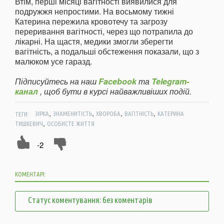
Втім, перші місяці вагітності виявилися для
подружжя непростими. На восьмому тижні
Катерина пережила кровотечу та загрозу
переривання вагітності, через що потрапила до
лікарні. На щастя, медики змогли зберегти
вагітність, а подальші обстеження показали, що з
малюком усе гаразд.
Підписуйтесь на наш
Facebook
та
Telegram-
канал
, щоб бути в курсі найважливіших подій.
,
,
,
,
ТЕГИ:
ЗІРКА
ЗНАМЕНИТІСТЬ
ХВОРОБА
ВАГІТНІСТЬ
КАТЕРИНА
,
ТИШКЕВИЧ
ОСОБИСТЕ ЖИТТЯ
-2
КОМЕНТАРІ:
Статус коментування: без коментарів