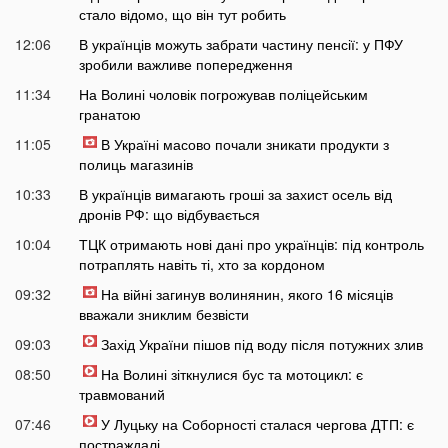
стало відомо, що він тут робить
12:06
В українців можуть забрати частину пенсії: у ПФУ
зробили важливе попередження
11:34
На Волині чоловік погрожував поліцейським
гранатою
11:05
В Україні масово почали зникати продукти з
полиць магазинів
10:33
В українців вимагають гроші за захист осель від
дронів РФ: що відбувається
10:04
ТЦК отримають нові дані про українців: під контроль
потраплять навіть ті, хто за кордоном
09:32
На війні загинув волинянин, якого 16 місяців
вважали зниклим безвісти
09:03
Захід України пішов під воду після потужних злив
08:50
На Волині зіткнулися бус та мотоцикл: є
травмований
07:46
У Луцьку на Соборності сталася чергова ДТП: є
постраждалі