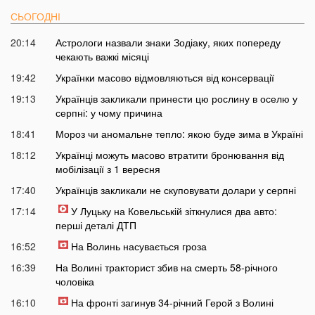
СЬОГОДНІ
20:14
Астрологи назвали знаки Зодіаку, яких попереду
чекають важкі місяці
19:42
Українки масово відмовляються від консервації
19:13
Українців закликали принести цю рослину в оселю у
серпні: у чому причина
18:41
Мороз чи аномальне тепло: якою буде зима в Україні
18:12
Українці можуть масово втратити бронювання від
мобілізації з 1 вересня
17:40
Українців закликали не скуповувати долари у серпні
17:14
У Луцьку на Ковельській зіткнулися два авто:
перші деталі ДТП
16:52
На Волинь насувається гроза
16:39
На Волині тракторист збив на смерть 58-річного
чоловіка
16:10
На фронті загинув 34-річний Герой з Волині