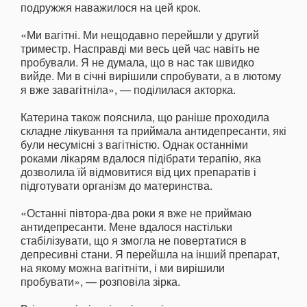
подружжя наважилося на цей крок.
«Ми вагітні. Ми нещодавно перейшли у другий
триместр. Насправді ми весь цей час навіть не
пробували. Я не думала, що в нас так швидко
вийде. Ми в січні вирішили спробувати, а в лютому
я вже завагітніла», — поділилася акторка.
Катерина також пояснила, що раніше проходила
складне лікування та приймала антидепресанти, які
були несумісні з вагітністю. Однак останніми
роками лікарям вдалося підібрати терапію, яка
дозволила їй відмовитися від цих препаратів і
підготувати організм до материнства.
«Останні півтора-два роки я вже не приймаю
антидепресанти. Мене вдалося настільки
стабілізувати, що я змогла не повертатися в
депресивні стани. Я перейшла на інший препарат,
на якому можна вагітніти, і ми вирішили
пробувати», — розповіла зірка.