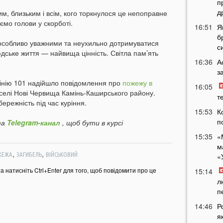
п
д
м, близьким і всім, кого торкнулося це непоправне
ємо голови у скорботі.
16:51
Я
б
 особливо уважними та неухильно дотримуватися
с
дське життя — найвища цінність. Світла пам’ять
16:36
А
з
лінію 101 надійшло повідомлення про
пожежу в
16:05
селі Нові Червища Камінь-Каширського району.
т
режність під час куріння.
15:53
К
п
а
Telegram-канал
, щоб бути в курсі
15:35
«
м
,
,
ЖЕЖА
ЗАГИБЕЛЬ
ВІЙСЬКОВИЙ
«
та натисніть Ctrl+Enter для того, щоб повідомити про це
15:14
л
п
14:46
Р
я