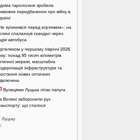
ідома тарологиня зробила
ривожне передбачення про війну в
країні
Не зупинився перед кортежем»: на
олині спалахнув скандал через
одія автобуса
кртелеком у першому півріччі 2026
оку: понад 95 тисяч кілометрів
птичної мережі, масштабна
одернізація інфраструктури та
ростання нових оптичних
ідключень
Вулицями Луцька літає папуга
а Волині заборонили рух
ранспорту: що сталося
о України приїхав відомий
у
Луцьку
осійський музикант
:
країнці масово платять за пальне
орожче, ніж мали б: що