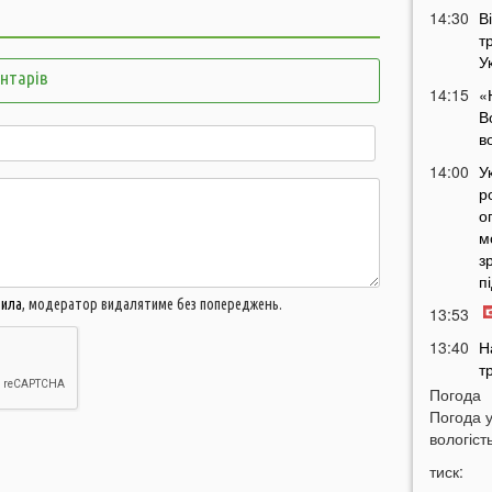
14:30
В
т
У
ентарів
14:15
«
В
в
14:00
У
р
о
м
з
п
вила
, модератор видалятиме без попереджень.
13:53
13:40
Н
т
Погода
13:28
Д
Погода 
р
вологість
13:14
У
тиск:
д