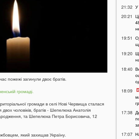
21:32
У
20:21
Ц
4
н
19:51
О
щ
19:20
Щ
н
18:40
В
о
час пожежі загинули двоє братів.
о
18:09
енській громаді.
м
г
територіальної громади в селі Нові Червища сталася
я двох чоловіків, братів - Шепелюка Анатолія
17:38
Д
народження, та Шепелюка Петра Борисовича, 12
п
з
17:07
Н
ужбовцем, який захищав Україну.