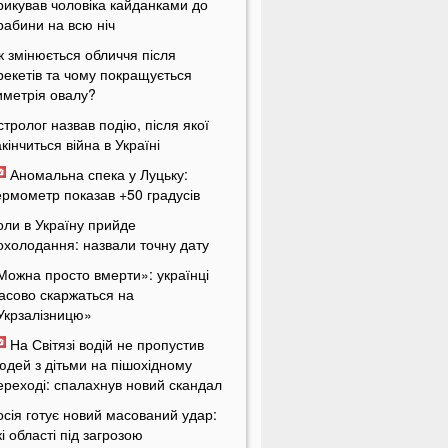
рикував чоловіка кайданками до
рабини на всю ніч
к змінюється обличчя після
рекетів та чому покращується
иметрія овалу?
стролог назвав подію, після якої
акінчиться війна в Україні
Аномальна спека у Луцьку:
ермометр показав +50 градусів
оли в Україну прийде
охолодання: назвали точну дату
Можна просто вмерти»: українці
асово скаржаться на
Укрзалізницю»
На Світязі водій не пропустив
юдей з дітьми на пішохідному
ереході: спалахнув новий скандал
осія готує новий масований удар:
кі області під загрозою