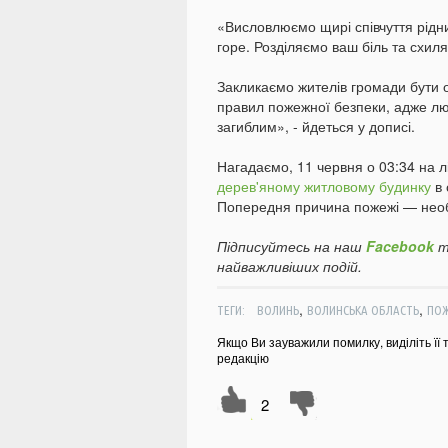
«Висловлюємо щирі співчуття рідни
горе. Розділяємо ваш біль та схиля
Закликаємо жителів громади бути
правил пожежної безпеки, адже лю
загиблим», - йдеться у дописі.
Нагадаємо, 11 червня о 03:34 на 
дерев'яному житловому будинку
в 
Попередня причина пожежі — необе
Підписуйтесь на наш
Facebook
т
найважливіших подій.
,
,
ТЕГИ:
ВОЛИНЬ
ВОЛИНСЬКА ОБЛАСТЬ
ПО
Якщо Ви зауважили помилку, виділіть її 
редакцію
2