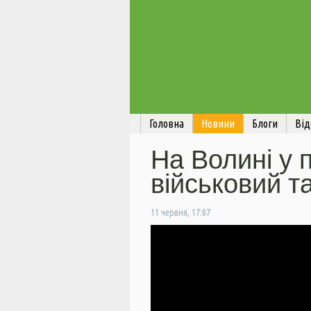
Головна
Новини
Блоги
Від
На Волині у 
військовий т
11 червня, 17:07