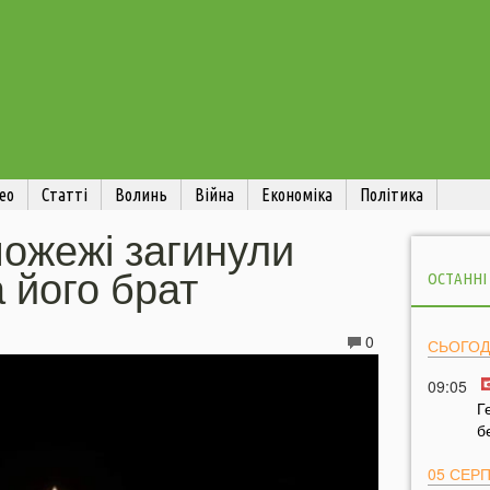
ео
Статті
Волинь
Війна
Економіка
Політика
пожежі загинули
а його брат
ОСТАННІ
0
СЬОГОД
09:05
Г
б
05 СЕР