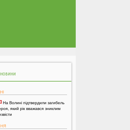
 НОВИНИ
НІ
На Волині підтвердили загибель
ероя, який рік вважався зниклим
езвісти
ПНЯ