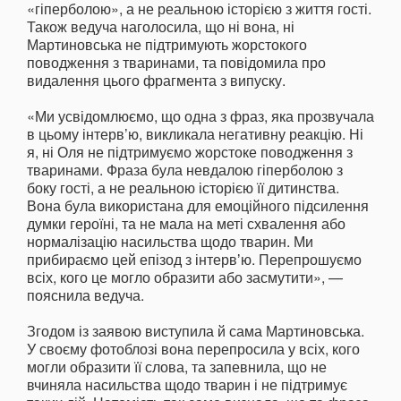
«гіперболою», а не реальною історією з життя гості.
Також ведуча наголосила, що ні вона, ні
Мартиновська не підтримують жорстокого
поводження з тваринами, та повідомила про
видалення цього фрагмента з випуску.
«Ми усвідомлюємо, що одна з фраз, яка прозвучала
в цьому інтерв’ю, викликала негативну реакцію. Ні
я, ні Оля не підтримуємо жорстоке поводження з
тваринами. Фраза була невдалою гіперболою з
боку гості, а не реальною історією її дитинства.
Вона була використана для емоційного підсилення
думки героїні, та не мала на меті схвалення або
нормалізацію насильства щодо тварин. Ми
прибираємо цей епізод з інтервʼю. Перепрошуємо
всіх, кого це могло образити або засмутити», —
пояснила ведуча.
Згодом із заявою виступила й сама Мартиновська.
У своєму фотоблозі вона перепросила у всіх, кого
могли образити її слова, та запевнила, що не
вчиняла насильства щодо тварин і не підтримує