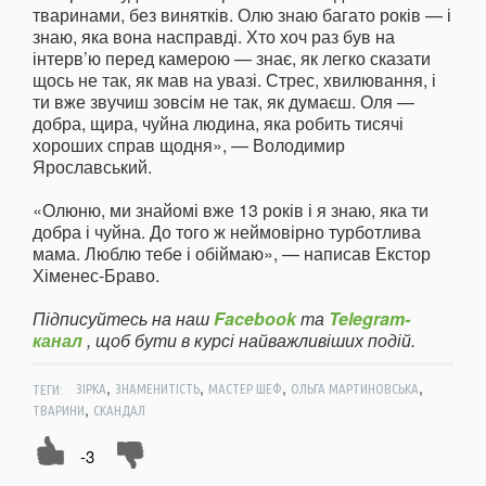
тваринами, без винятків. Олю знаю багато років — і
знаю, яка вона насправді. Хто хоч раз був на
інтерв’ю перед камерою — знає, як легко сказати
щось не так, як мав на увазі. Стрес, хвилювання, і
ти вже звучиш зовсім не так, як думаєш. Оля —
добра, щира, чуйна людина, яка робить тисячі
хороших справ щодня», — Володимир
Ярославський.
«Олюню, ми знайомі вже 13 років і я знаю, яка ти
добра і чуйна. До того ж неймовірно турботлива
мама. Люблю тебе і обіймаю», — написав Екстор
Хіменес-Браво.
Підписуйтесь на наш
Facebook
та
Telegram-
канал
, щоб бути в курсі найважливіших подій.
,
,
,
,
ТЕГИ:
ЗІРКА
ЗНАМЕНИТІСТЬ
МАСТЕР ШЕФ
ОЛЬГА МАРТИНОВСЬКА
,
ТВАРИНИ
СКАНДАЛ
-3