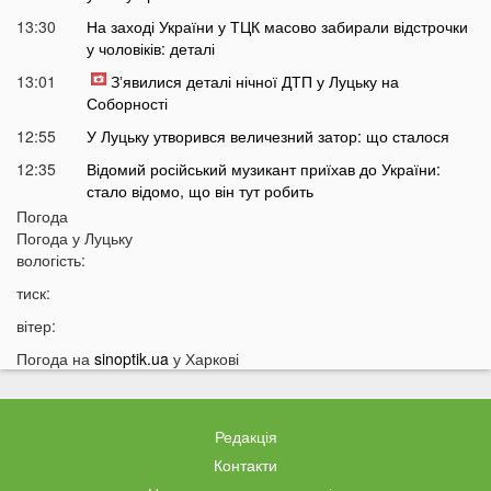
13:30
На заході України у ТЦК масово забирали відстрочки
у чоловіків: деталі
13:01
Зʼявилися деталі нічної ДТП у Луцьку на
Соборності
12:55
У Луцьку утворився величезний затор: що сталося
12:35
Відомий російський музикант приїхав до України:
стало відомо, що він тут робить
Погода
12:06
В українців можуть забрати частину пенсії: у ПФУ
Погода у
Луцьку
зробили важливе попередження
вологість:
11:34
На Волині чоловік погрожував поліцейським
тиск:
гранатою
вітер:
11:05
В Україні масово почали зникати продукти з
полиць магазинів
Погода на
sinoptik.ua
у Харкові
10:33
В українців вимагають гроші за захист осель від
дронів РФ: що відбувається
Редакція
10:04
ТЦК отримають нові дані про українців: під контроль
потраплять навіть ті, хто за кордоном
Контакти