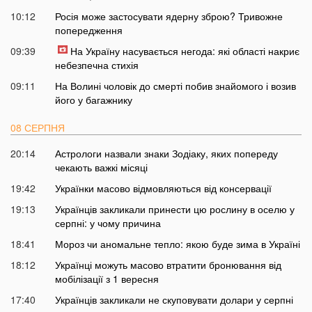
10:12
Росія може застосувати ядерну зброю? Тривожне
попередження
09:39
На Україну насувається негода: які області накриє
небезпечна стихія
09:11
На Волині чоловік до смерті побив знайомого і возив
його у багажнику
08 СЕРПНЯ
20:14
Астрологи назвали знаки Зодіаку, яких попереду
чекають важкі місяці
19:42
Українки масово відмовляються від консервації
19:13
Українців закликали принести цю рослину в оселю у
серпні: у чому причина
18:41
Мороз чи аномальне тепло: якою буде зима в Україні
18:12
Українці можуть масово втратити бронювання від
мобілізації з 1 вересня
17:40
Українців закликали не скуповувати долари у серпні