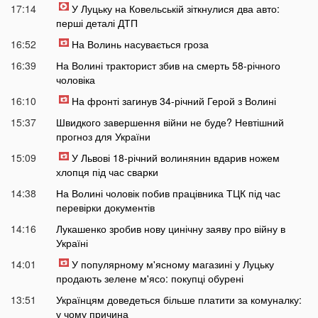
17:14
У Луцьку на Ковельській зіткнулися два авто:
перші деталі ДТП
16:52
На Волинь насувається гроза
16:39
На Волині тракторист збив на смерть 58-річного
чоловіка
16:10
На фронті загинув 34-річний Герой з Волині
15:37
Швидкого завершення війни не буде? Невтішний
прогноз для України
15:09
У Львові 18-річний волинянин вдарив ножем
хлопця під час сварки
14:38
На Волині чоловік побив працівника ТЦК під час
перевірки документів
14:16
Лукашенко зробив нову цинічну заяву про війну в
Україні
14:01
У популярному м'ясному магазині у Луцьку
продають зелене м'ясо: покупці обурені
13:51
Українцям доведеться більше платити за комуналку:
у чому причина