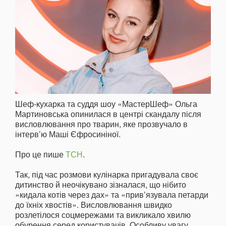
Шеф-кухарка та суддя шоу «МастерШеф» Ольга
Мартиновська опинилася в центрі скандалу після
висловлювання про тварин, яке прозвучало в
інтерв’ю Маші Єфросиніної.
Про це пише
ТСН
.
Так, під час розмови кулінарка пригадувала своє
дитинство й неочікувано зізналася, що нібито
«кидала котів через дах» та «прив’язувала петарди
до їхніх хвостів». Висловлювання швидко
розлетілося соцмережами та викликало хвилю
обурення серед користувачів. Особливу увагу