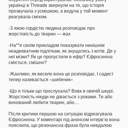
українці в Threads звернули на те, що історія
прозвучала з усмішкою, а ведуча у той момент
реагувала сміхом.
-З якою гордістю людина розповідає про
жорстокість до тварин — жах
-На**я своїм прикладом показувати нинішнім
неадекватним підліткам, як знущатись з котів. Де у
неї мізки? Як це пропустили в ефір? Єфросиніна
сміється, смішно?
-Жахливо, як весело вона це розповідає. І садист
тепер називається «шибеник»
-Що я тільки що прослухала? Вовк в овечій шкурі.
Жорстокість нікуди не дівається з роками. Ти або
вихований любити тварин, або…
Після критики першою на ситуацію відреагувала
Єфросиніна. У коментарі під анонсом інтерв’ю вона
пояснила, що резонансна фраза була невдалою