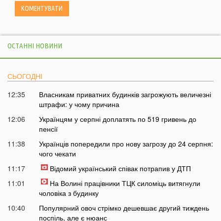
ОСТАННІ НОВИНИ
СЬОГОДНІ
12:35
Власникам приватних будинків загрожують величезні
штрафи: у чому причина
12:06
Українцям у серпні доплатять по 519 гривень до
пенсії
11:38
Українців попередили про нову загрозу до 24 серпня:
чого чекати
11:17
Відомий український співак потрапив у ДТП
11:01
На Волині працівники ТЦК силоміць витягнули
чоловіка з будинку
10:40
Популярний овоч стрімко дешевшає другий тиждень
поспіль, але є нюанс