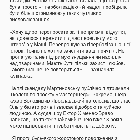
таких дій. Натомість так само визнала, що та фраза
була просто «гіперболізацією» й надалі пообіцяла
бути більш стриманою у таких чутливих
висловлюваннях.
«Хочу щиро перепросити за ті неприємні відчуття,
які довелося пережити під час перегляду мого
інтерв’ю у Маші. Перепрошую за гіперболізацію цієї
історії. Точно не хотіла зачепити ваші почуття. Не
пропагую та не підтримую знущання чи насилля
над тваринами. Мають бути тільки захист і любов.
Такого більше не повториться», — зазначила
кулінарка.
На тлі скандалу Мартиновську публічно підтримали
її колеги по проєкту «МастерШеф». Зокрема, шеф-
кухар Володимир Ярославський наголосив, що знає
Ольгу багато років і вважає її доброю та чуйною
людиною. А суддя шоу Ектор Хіменес-Браво
написав, що також знайомий із нею вже 13 років і
може підтвердити її турботливість та доброту.
«Я проти будь-якого жорстокого поводження з