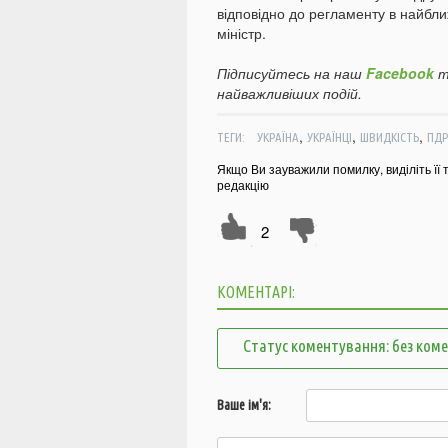
відповідно до регламенту в найбли
міністр.
Підписуйтесь на наш
Facebook
т
найважливіших подій.
,
,
,
ТЕГИ:
УКРАЇНА
УКРАЇНЦІ
ШВИДКІСТЬ
ПДР
Якщо Ви зауважили помилку, виділіть її 
редакцію
2
КОМЕНТАРІ:
Статус коментування: без ком
Ваше ім'я: