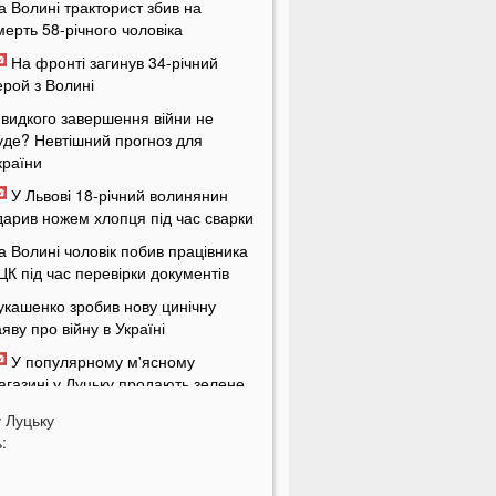
а Волині тракторист збив на
мерть 58-річного чоловіка
На фронті загинув 34-річний
ерой з Волині
видкого завершення війни не
уде? Невтішний прогноз для
країни
У Львові 18-річний волинянин
дарив ножем хлопця під час сварки
а Волині чоловік побив працівника
ЦК під час перевірки документів
укашенко зробив нову цинічну
аяву про війну в Україні
У популярному м'ясному
агазині у Луцьку продають зелене
'ясо: покупці обурені
у
Луцьку
країнцям доведеться більше
:
латити за комуналку: у чому
ричина