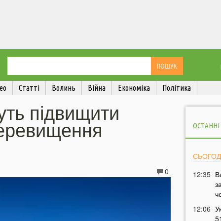
ео
Статті
Волинь
Війна
Економіка
Політика
чуть підвищити
еревищення
ОСТАННІ
СЬОГОД
0
12:35
В
з
ч
12:06
У
5