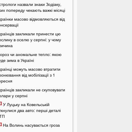
стрологи назвали знаки Зодіаку,
ких попереду чекають важкі місяці
країнки масово відмовляються від
онсервації
країнців закликали принести цю
ослину в оселю у серпні: у чому
ричина
ороз чи аномальне тепло: якою
уде зима в Україні
країнці можуть масово втратити
ронювання від мобілізації з 1
ересня
країнців закликали не скуповувати
олари у серпні
У Луцьку на Ковельській
іткнулися два авто: перші деталі
ТП
На Волинь насувається гроза