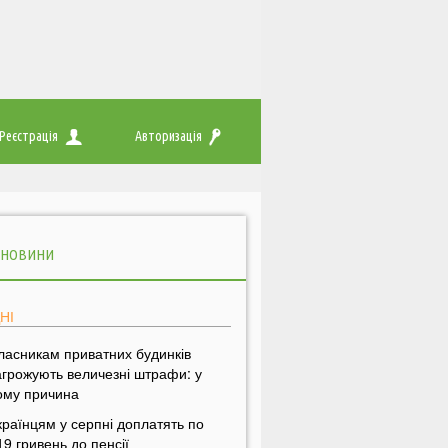
Реєстрація
Авторизація
 НОВИНИ
НІ
ласникам приватних будинків
агрожують величезні штрафи: у
ому причина
країнцям у серпні доплатять по
19 гривень до пенсії