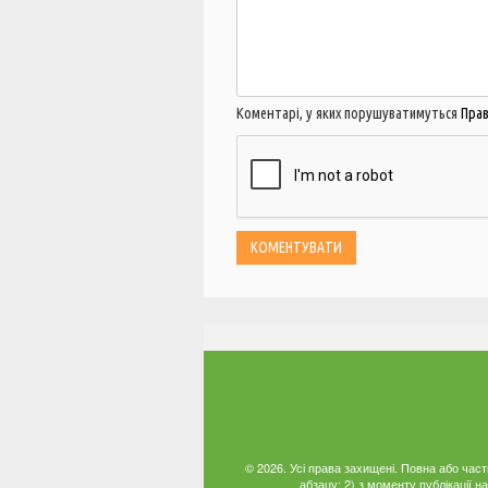
Коментарі, у яких порушуватимуться
Пра
© 2026. Усі права захищені. Повна або час
абзацу; 2) з моменту публікації 