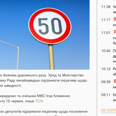
11:38
У
з
11:17
п
11:01
с
б
10:40
П
д
н
10:12
Р
з
до безпеки дорожнього руху. Уряд та Міністерство
овну Раду якнайшвидше підтримати ініціативу щодо
09:39
я швидкості.
я
09:11
Н
вириденко та очільник МВС Ігор Клименко
з
нту 12 червня, пише
ТСН
.
08 СЕР
их депутатів підтримати ініціативу щодо посилення