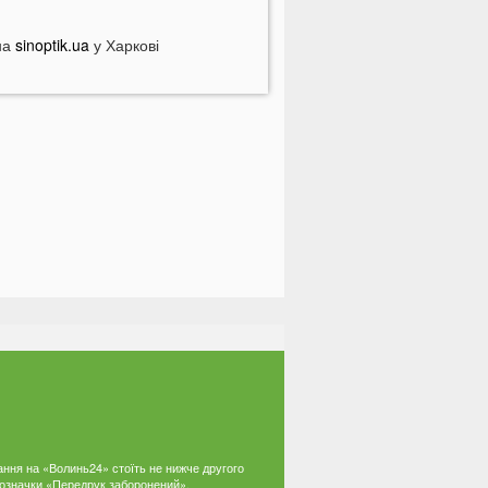
а заході України у ТЦК масово
абирали відстрочки у чоловіків:
на
sinoptik.ua
у Харкові
еталі
Зʼявилися деталі нічної ДТП у
уцьку на Соборності
 Луцьку утворився величезний
атор: що сталося
ідомий російський музикант
риїхав до України: стало відомо,
о він тут робить
 українців можуть забрати частину
енсії: у ПФУ зробили важливе
опередження
а Волині чоловік погрожував
оліцейським гранатою
В Україні масово почали зникати
родукти з полиць магазинів
 українців вимагають гроші за
ання на «Волинь24» стоїть не нижче другого
 позначки «Передрук заборонений».