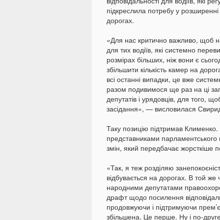
відповідальності для водіїв, які р
підкреслила потребу у розширенні
дорогах.
«Для нас критично важливо, щоб 
для тих водіїв, які системно перев
розмірах більших, ніж вони є сього
збільшити кількість камер на доро
всі останні випадки, це вже систем
разом подивимося ще раз на ці зап
депутатів і урядовців, для того, щ
засідання», — висловилася Свири
Таку позицію підтримав Клименко. 
представниками парламентського 
змін, який передбачає жорсткіше 
«Так, я теж розділяю занепокоєні
відбувається на дорогах. В той же 
народними депутатами правоохорон
драфт щодо посилення відповідаль
продовжуючи і підтримуючи прем’єр
збільшена. Це перше. Ну і по-друг