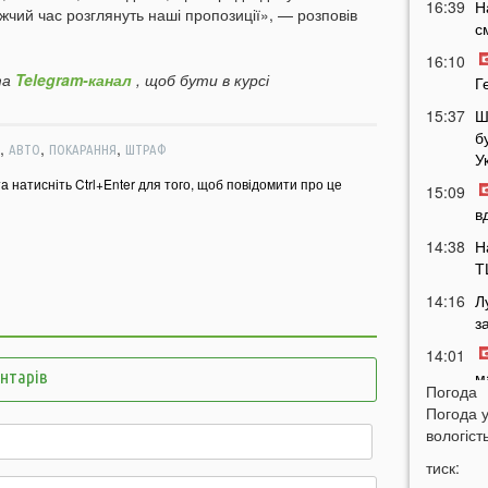
16:39
Н
жчий час розглянуть наші пропозиції», — розповів
с
16:10
а
Telegram-канал
, щоб бути в курсі
Г
15:37
Ш
б
,
,
,
АВТО
ПОКАРАННЯ
ШТРАФ
У
та натисніть Ctrl+Enter для того, щоб повідомити про це
15:09
в
14:38
Н
Т
14:16
Л
з
14:01
ентарів
м
Погода
м
Погода 
13:51
У
вологість
п
тиск:
п