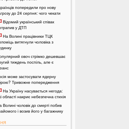
країнців попередили про нову
агрозу до 24 серпня: чого чекати
Відомий український співак
отрапив у ДТП
На Волині працівники ТЦК
иломіць витягнули чоловіка з
удинку
опулярний овоч стрімко дешевшає
ругий тиждень поспіль, але є
юанс
осія може застосувати ядерну
брою? Тривожне попередження
На Україну насувається негода:
кі області накриє небезпечна стихія
а Волині чоловік до смерті побив
найомого і возив його у багажнику
ПНЯ