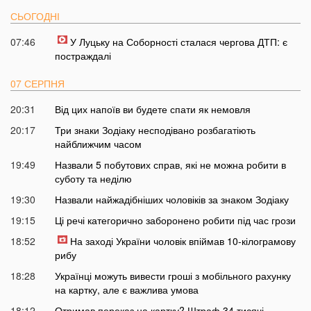
СЬОГОДНІ
07:46
У Луцьку на Соборності сталася чергова ДТП: є
постраждалі
07 СЕРПНЯ
20:31
Від цих напоїв ви будете спати як немовля
20:17
Три знаки Зодіаку несподівано розбагатіють
найближчим часом
19:49
Назвали 5 побутових справ, які не можна робити в
суботу та неділю
19:30
Назвали найжадібніших чоловіків за знаком Зодіаку
19:15
Ці речі категорично заборонено робити під час грози
18:52
На заході України чоловік впіймав 10-кілограмову
рибу
18:28
Українці можуть вивести гроші з мобільного рахунку
на картку, але є важлива умова
18:12
Отримав переказ на картку? Штраф 34 тисячі