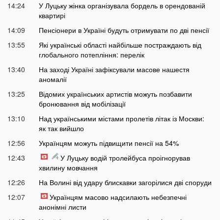
14:24
У Луцьку жінка організувала бордель в орендованій
квартирі
14:09
Пенсіонери в Україні будуть отримувати по дві пенсії
13:55
Які українські області найбільше постраждають від
глобального потепління: перелік
13:40
На заході Україні зафіксували масове нашестя
аномалії
13:25
Відомих українських артистів можуть позбавити
бронювання від мобілізації
13:10
Над українськими містами пролетів літак із Москви:
як так вийшло
12:56
Українцям можуть підвищити пенсії на 54%
12:43
У Луцьку водій тролейбуса проігнорував
хвилину мовчання
12:26
На Волині від удару блискавки загорілися дві споруди
12:07
Українцям масово надсилають небезпечні
анонімні листи