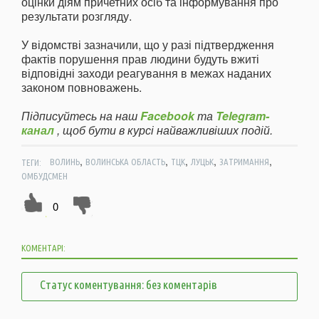
оцінки діям причетних осіб та інформування про
результати розгляду.
У відомстві зазначили, що у разі підтвердження
фактів порушення прав людини будуть вжиті
відповідні заходи реагування в межах наданих
законом повноважень.
Підписуйтесь на наш
Facebook
та
Telegram-
канал
, щоб бути в курсі найважливіших подій.
,
,
,
,
,
ТЕГИ:
ВОЛИНЬ
ВОЛИНСЬКА ОБЛАСТЬ
ТЦК
ЛУЦЬК
ЗАТРИМАННЯ
ОМБУДСМЕН
0
КОМЕНТАРІ:
Статус коментування: без коментарів