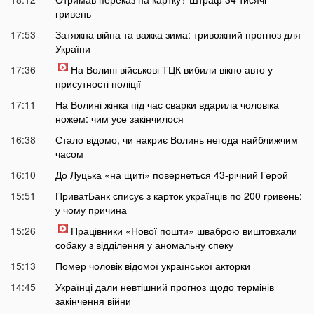
гривень
17:53
Затяжна війна та важка зима: тривожний прогноз для
України
17:36
На Волині військові ТЦК вибили вікно авто у
присутності поліції
17:11
На Волині жінка під час сварки вдарила чоловіка
ножем: чим усе закінчилося
16:38
Стало відомо, чи накриє Волинь негода найближчим
часом
16:10
До Луцька «на щиті» повернеться 43-річний Герой
15:51
ПриватБанк списує з карток українців по 200 гривень:
у чому причина
15:26
Працівники «Нової пошти» шваброю виштовхали
собаку з відділення у аномальну спеку
15:13
Помер чоловік відомої української акторки
14:45
Українці дали невтішний прогноз щодо термінів
закінчення війни