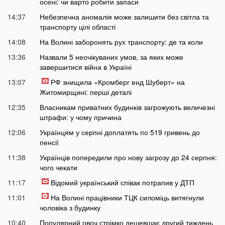
осені: чи варто робити запаси
14:37
Небезпечна аномалія може залишити без світла та
транспорту цілі області
14:08
На Волині заборонять рух транспорту: де та коли
13:36
Назвали 5 неочікуваних умов, за яких може
завершитися війна в Україні
13:07
РФ знищила «Кромберг енд Шуберт» на
Житомирщині: перші деталі
12:35
Власникам приватних будинків загрожують величезні
штрафи: у чому причина
12:06
Українцям у серпні доплатять по 519 гривень до
пенсії
11:38
Українців попередили про нову загрозу до 24 серпня:
чого чекати
11:17
Відомий український співак потрапив у ДТП
11:01
На Волині працівники ТЦК силоміць витягнули
чоловіка з будинку
10:40
Популярний овоч стрімко дешевшає другий тиждень