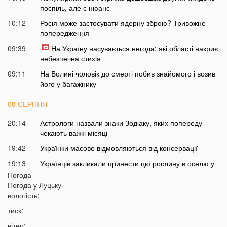
поспіль, але є нюанс
10:12
Росія може застосувати ядерну зброю? Тривожне
попередження
09:39
На Україну насувається негода: які області накриє
небезпечна стихія
09:11
На Волині чоловік до смерті побив знайомого і возив
його у багажнику
08 СЕРПНЯ
20:14
Астрологи назвали знаки Зодіаку, яких попереду
чекають важкі місяці
19:42
Українки масово відмовляються від консервації
19:13
Українців закликали принести цю рослину в оселю у
серпні: у чому причина
Погода
Погода у
Луцьку
18:41
Мороз чи аномальне тепло: якою буде зима в Україні
вологість:
18:12
Українці можуть масово втратити бронювання від
тиск:
мобілізації з 1 вересня
вітер: