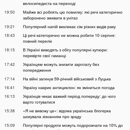
велосипедиста на переході
19:50
Майже всі роблять цю помилку: які речі категорично
заборонено змивати в унітаз
19:21
Популярний напій викликає сім різних видів раку
18:43
Ці речі категорично не можна робити 10 серпня:
повний перелік
18:15
В Україні виводять з обігу популярні купюри:
перевірте свої гаманці
17:42
Українцям можуть знизити зарплату без
попередження
17:14
На війні загинув 59-річний військовий з Луцька
16:41
Україну накриє антициклон: як зміниться погода
16:13
Українців чекає важкий період попереду: до чого
варто готуватися
15:38
«Я не вивожу це»: відома українська блогерка
шокувала зізнанням про зраду
15:09
Популярні продукти можуть подорожчати на 10% до