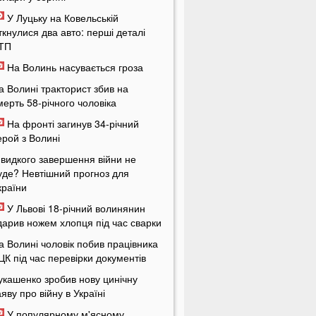
У Луцьку на Ковельській
іткнулися два авто: перші деталі
ТП
На Волинь насувається гроза
а Волині тракторист збив на
мерть 58-річного чоловіка
На фронті загинув 34-річний
ерой з Волині
видкого завершення війни не
уде? Невтішний прогноз для
країни
У Львові 18-річний волинянин
дарив ножем хлопця під час сварки
а Волині чоловік побив працівника
ЦК під час перевірки документів
укашенко зробив нову цинічну
аяву про війну в Україні
У популярному м'ясному