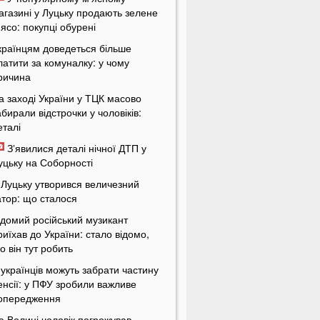
агазині у Луцьку продають зелене
'ясо: покупці обурені
країнцям доведеться більше
латити за комуналку: у чому
ричина
а заході України у ТЦК масово
абирали відстрочки у чоловіків:
еталі
Зʼявилися деталі нічної ДТП у
уцьку на Соборності
 Луцьку утворився величезний
атор: що сталося
ідомий російський музикант
риїхав до України: стало відомо,
о він тут робить
 українців можуть забрати частину
енсії: у ПФУ зробили важливе
опередження
а Волині чоловік погрожував