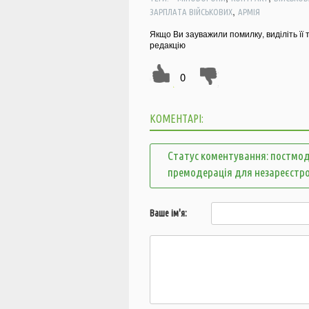
,
ЗАРПЛАТА ВІЙСЬКОВИХ
АРМІЯ
Якщо Ви зауважили помилку, виділіть її 
редакцію
0
КОМЕНТАРІ:
Статус коментування: постмод
премодерація для незареєстр
Ваше ім'я: