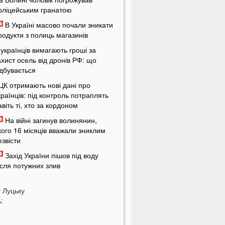
оліцейським гранатою
В Україні масово почали зникати
родукти з полиць магазинів
 українців вимагають гроші за
ахист осель від дронів РФ: що
ідбувається
ЦК отримають нові дані про
країнців: під контроль потраплять
авіть ті, хто за кордоном
На війні загинув волинянин,
кого 16 місяців вважали зниклим
езвісти
Захід України пішов під воду
ісля потужних злив
На Волині зіткнулися бус та
у
отоцикл: є травмований
Луцьку
:
У Луцьку на Соборності сталася
ергова ДТП: є постраждалі