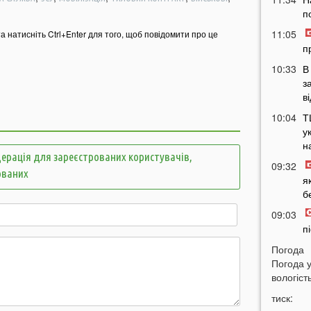
п
11:05
та натисніть Ctrl+Enter для того, щоб повідомити про це
п
10:33
В
з
в
10:04
Т
у
н
ерація для зареєстрованих користувачів,
09:32
ованих
я
б
09:03
п
08:50
Погода
Погода 
м
вологість
07:46
тиск:
ч