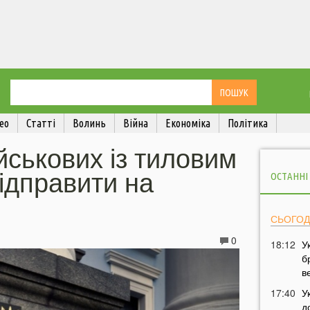
ео
Статті
Волинь
Війна
Економіка
Політика
йськових із тиловим
ідправити на
ОСТАННІ
СЬОГОД
0
18:12
У
б
в
17:40
У
д