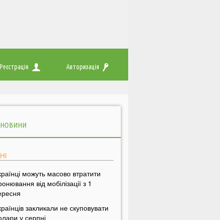
Реєстрація
Авторизація
 НОВИНИ
НІ
країнці можуть масово втратити
ронювання від мобілізації з 1
ересня
країнців закликали не скуповувати
олари у серпні