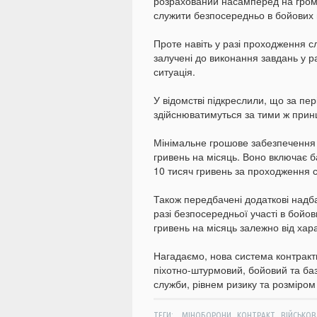
розрахований насамперед на грома
служити безпосередньо в бойових 
Проте навіть у разі проходження с
залучені до виконання завдань у 
ситуація.
У відомстві підкреслили, що за пе
здійснюватимуться за тими ж принц
Мінімальне грошове забезпечення 
гривень на місяць. Воно включає ба
10 тисяч гривень за проходження с
Також передбачені додаткові надба
разі безпосередньої участі в бойов
гривень на місяць залежно від хар
Нагадаємо, нова система контракт
піхотно-штурмовий, бойовий та баз
служби, рівнем ризику та розміро
,
,
ТЕГИ:
МІНОБОРОНИ
КОНТРАКТ
ВІЙСЬКОВ