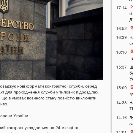
17:14
з
Д
16:52
16:39
Н
с
16:10
Г
15:37
Ш
б
У
роваджує нові формати контрактної служби, серед
15:09
кт для проходження служби у тилових підрозділах.
в
, що в умовах воєнного стану повністю виключити
14:38
Н
ливо.
Т
борони України.
14:16
Л
з
ий контракт укладається на 24 місяці та
14:01