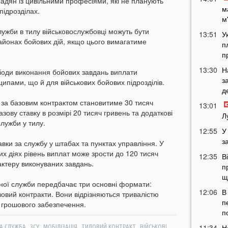
дян із цивільними професіями, які не планують
м
підрозділах.
м
лужби в тилу військовослужбовці можуть бути
13:51
У
районах бойових дій, якщо цього вимагатиме
п
п
13:30
Н
ріоди виконання бойових завдань виплати
з
ипами, що й для військових бойових підрозділів.
д
за базовим контрактом становитиме 30 тисяч
13:01
зову ставку в розмірі 20 тисяч гривень та додаткові
Л
лужби у тилу.
12:55
У
з
вки за службу у штабах та пунктах управління. У
их діях рівень виплат може зрости до 120 тисяч
12:35
В
актеру виконуваних завдань.
п
щ
ної служби передбачає три основні формати:
12:06
В
овий контракти. Вони відрізняються тривалістю
п
м грошового забезпечення.
п
,
,
,
,
,
11:34
Н
А СЛУЖБА
ЗСУ
МОБІЛІЗАЦІЯ
ТИЛОВИЙ КОНТРАКТ
ВІЙСЬКОВІ