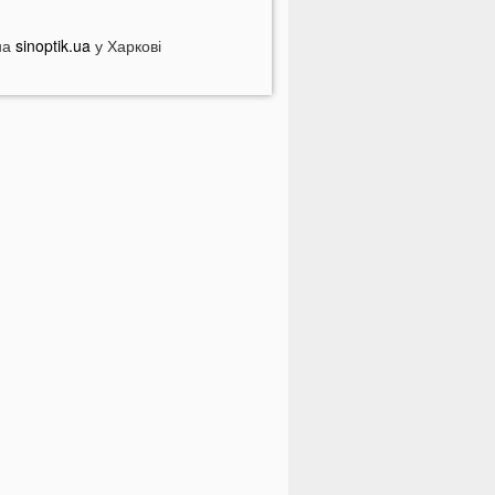
ризивати першими
іна здивує українців: чи буде
на
sinoptik.ua
у Харкові
альне по 100 гривень за літр
а заході України проводять
асштабні обшуки у ТЦК: що
талося
енсіонерів в Україні чекає
асштабна перевірка: кого це
оркнеться
країну накриє потужна магнітна
уря: названі небезпечні дати
 Луцьку на Ковельській затримали
ійськового у СЗЧ
Смерть на дорозі не злякала
ажорів»: лучани продовжують
асово скаржитися на нічні
ерегони
На Світязі у воді помітили гадюку