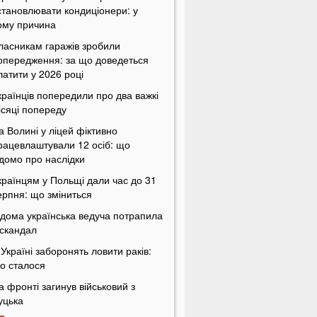
становлювати кондиціонери: у
ому причина
ласникам гаражів зробили
опередження: за що доведеться
латити у 2026 році
країнців попередили про два важкі
ісяці попереду
а Волині у ліцей фіктивно
рацевлаштували 12 осіб: що
ідомо про наслідки
країнцям у Польщі дали час до 31
ерпня: що зміниться
ідома українська ведуча потрапила
 скандал
 Україні заборонять ловити раків:
о сталося
а фронті загинув військовий з
уцька