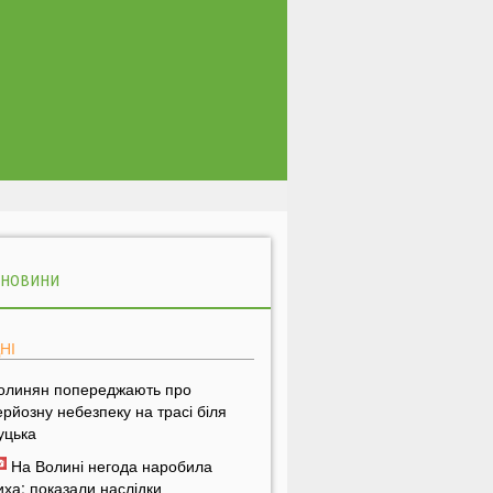
 НОВИНИ
НІ
олинян попереджають про
ерйозну небезпеку на трасі біля
уцька
На Волині негода наробила
иха: показали наслідки