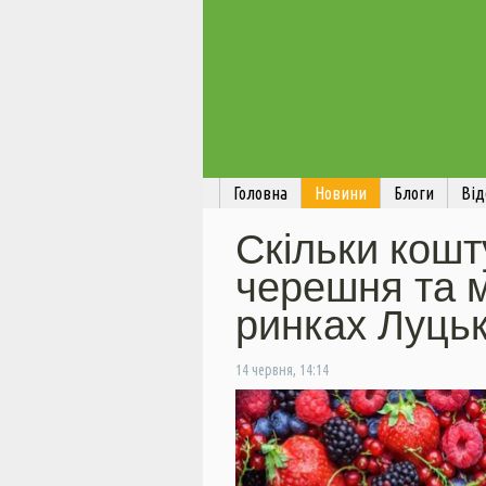
Головна
Новини
Блоги
Від
Скільки кошт
черешня та 
ринках Луць
14 червня, 14:14