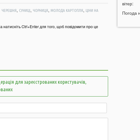
п
вітер:
,
,
,
,
,
ЧЕРЕШНЯ
СУНИЦІ
ЧОРНИЦЯ
МОЛОДА КАРТОПЛЯ
ЦІНИ НА
12:08
Ц
Погода 
п
та натисніть Ctrl+Enter для того, щоб повідомити про це
11:51
Н
м
с
11:36
П
м
т
11:07
У
б
ерація для зареєстрованих користувачів,
10:50
У
ованих
в
10:26
«
м
м
п
10:06