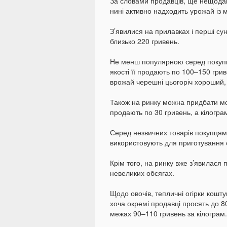
За словами продавців, ще нещодав
нині активно надходить урожай із 
З’явилися на прилавках і перші сун
близько 220 гривень.
Не менш популярною серед покупц
якості її продають по 100–150 грив
врожай черешні цьогоріч хороший,
Також на ринку можна придбати мо
продають по 30 гривень, а кілогра
Серед незвичних товарів покупцям
використовують для приготування 
Крім того, на ринку вже з’явилася
невеликих обсягах.
Щодо овочів, тепличні огірки кошту
хоча окремі продавці просять до 8
межах 90–110 гривень за кілограм.