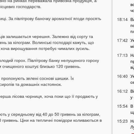
но на ринках переважала привозна продукція, а
в
місцевих господарств.
ч
иці. За півлітрову баночку ароматної ягоди просять
18:14
В
п
п
ів залишається черешня. Залежно від сорту та
17:42
У
ень за кілограм. Волинські господарі кажуть, що
м
 хоча вирощування потребує чималих зусиль.
17:13
Н
лодий горох. Півлітрову банку нелущеного гороху
п
м очищеного коштує близько 120 гривень.
в
16:40
У
 пропонують зелені соснові шишки. Їх
с
сиропів та домашніх настоянок.
16:12
В
 перша лісова чорниця, хоча поки що її продають у
у
15:54
В
щ
ють у середньому від 40 до 50 гривень за кілограм,
0 гривень. Ціни на тепличні помідори коливаються в
15:23
Н
Л