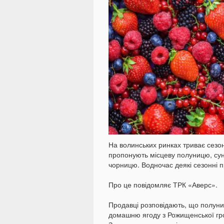
На волинських ринках триває сезон
пропонують місцеву полуницю, суни
чорницю. Водночас деякі сезонні п
Про це повідомляє ТРК «Аверс».
Продавці розповідають, що полуни
домашню ягоду з Рожищенської гро