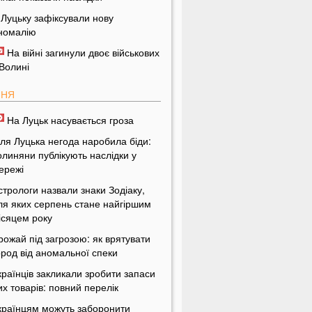
 Луцьку зафіксували нову
номалію
На війні загинули двоє військових
 Волині
ПНЯ
На Луцьк насувається гроза
іля Луцька негода наробила біди:
олиняни публікують наслідки у
ережі
стрологи назвали знаки Зодіаку,
ля яких серпень стане найгіршим
ісяцем року
рожай під загрозою: як врятувати
ород від аномальної спеки
країнців закликали зробити запаси
их товарів: повний перелік
країнцям можуть заборонити