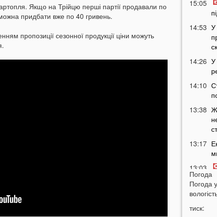
15:05
ртопля. Якщо на Трійцю перші партії продавали по
п
ї можна придбати вже по 40 гривень.
14:53
У
енням пропозиції сезонної продукції ціни можуть
п
я.
с
14:26
У
р
14:10
С
п
13:38
Ж
н
с
13:17
Е
м
13:03
Погода
с
Погода 
а
вологість
12:37
В
тиск:
п