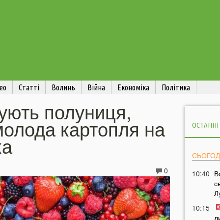
ео
Статті
Волинь
Війна
Економіка
Політика
ують полуниця,
молода картопля на
ОСТАННІ
ка
СЬОГОД
0
10:40
В
с
Л
10:15
л