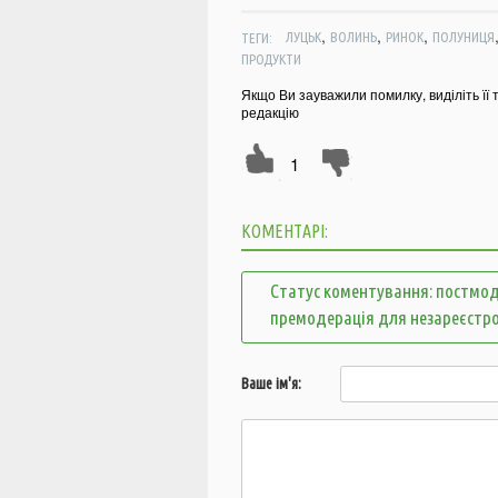
,
,
,
ТЕГИ:
ЛУЦЬК
ВОЛИНЬ
РИНОК
ПОЛУНИЦЯ
ПРОДУКТИ
Якщо Ви зауважили помилку, виділіть її 
редакцію
1
КОМЕНТАРІ:
Статус коментування: постмод
премодерація для незареєстр
Ваше ім'я: