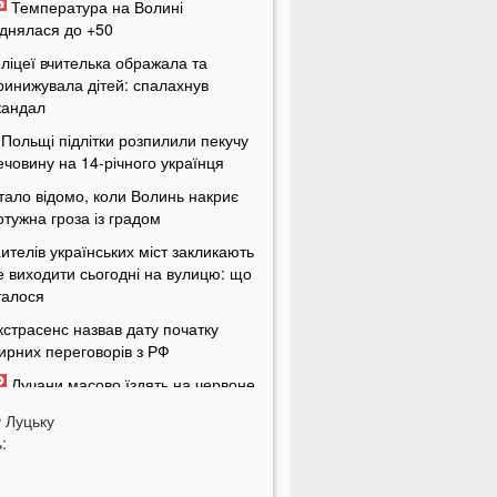
Температура на Волині
іднялася до +50
 ліцеї вчителька ображала та
ринижувала дітей: спалахнув
кандал
 Польщі підлітки розпилили пекучу
ечовину на 14-річного українця
тало відомо, коли Волинь накриє
отужна гроза із градом
ителів українських міст закликають
е виходити сьогодні на вулицю: що
талося
кстрасенс назвав дату початку
ирних переговорів з РФ
Лучани масово їздять на червоне
вітло навіть після смертельної
у
Луцьку
варії на Соборності: шокуючі кадри
:
 Україні пропонують змінити
равила мобілізації: кого хочуть